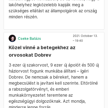
lakóhelyhez legközelebb kapják meg a
szükséges ellátást az állampolgárok az ország
minden részén.
2021. October 13.
Cseke Balázs
– 19:40
Közel vinné a betegekhez az
orvosokat Dobrev
3 ezer új szakorvost, 9 ezer új ápolót és 500 új
háziorvost fogunk munkába állítani – ígéri
Dobrev. De nemcsak a béreket, hanem a
megbecsülést is javítani kell szerinte. Eltörölné
a rabszolgatörvényt, és emberi
munkakörnyezetet teremtene az
egészségügyi dolgozóknak. Azt mondja,
minderre lenne forrás.