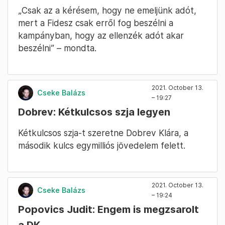
„Csak az a kérésem, hogy ne emeljünk adót,
mert a Fidesz csak erről fog beszélni a
kampányban, hogy az ellenzék adót akar
beszélni” – mondta.
2021. October 13.
Cseke Balázs
– 19:27
Dobrev: Kétkulcsos szja legyen
Kétkulcsos szja-t szeretne Dobrev Klára, a
második kulcs egymilliós jövedelem felett.
2021. October 13.
Cseke Balázs
– 19:24
Popovics Judit: Engem is megzsarolt
a DK