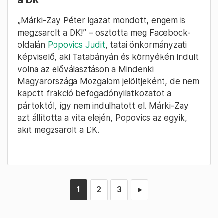
„Márki-Zay Péter igazat mondott, engem is
megzsarolt a DK!” – osztotta meg Facebook-
oldalán
Popovics Judit
, tatai önkormányzati
képviselő, aki Tatabányán és környékén indult
volna az előválasztáson a Mindenki
Magyarországa Mozgalom jelöltjeként, de nem
kapott frakció befogadónyilatkozatot a
pártoktól, így nem indulhatott el. Márki-Zay
azt állította a vita elején, Popovics az egyik,
akit megzsarolt a DK.
1
2
3
►