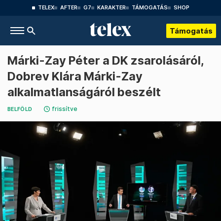
TELEX
AFTER
G7
KARAKTER
TÁMOGATÁS
SHOP
Támogatás
Márki-Zay Péter a DK zsarolásáról,
Dobrev Klára Márki-Zay
alkalmatlanságáról beszélt
frissítve
BELFÖLD