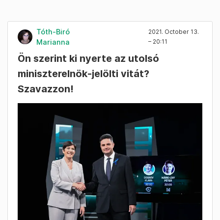
Tóth-Biró
2021. October 13.
Marianna
– 20:11
Ön szerint ki nyerte az utolsó
miniszterelnök-jelölti vitát?
Szavazzon!