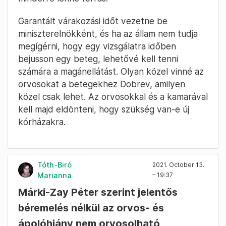
Garantált várakozási időt vezetne be
miniszterelnökként, és ha az állam nem tudja
megígérni, hogy egy vizsgálatra időben
bejusson egy beteg, lehetővé kell tenni
számára a magánellátást. Olyan közel vinné az
orvosokat a betegekhez Dobrev, amilyen
közel csak lehet. Az orvosokkal és a kamarával
kell majd eldönteni, hogy szükség van-e új
kórházakra.
Tóth-Biró
2021. October 13.
Marianna
– 19:37
Márki-Zay Péter szerint jelentős
béremelés nélkül az orvos- és
ápolóhiány nem orvosolható