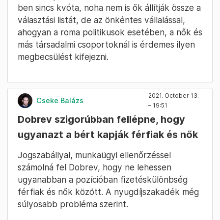
ben sincs kvóta, noha nem is ők állítják össze a
választási listát, de az önkéntes vállalással,
ahogyan a roma politikusok esetében, a nők és
más társadalmi csoportoknál is érdemes ilyen
megbecsülést kifejezni.
2021. October 13.
Cseke Balázs
– 19:51
Dobrev szigorúbban fellépne, hogy
ugyanazt a bért kapják férfiak és nők
Jogszabállyal, munkaügyi ellenőrzéssel
számolná fel Dobrev, hogy ne lehessen
ugyanabban a pozícióban fizetéskülönbség
férfiak és nők között. A nyugdíjszakadék még
súlyosabb probléma szerint.