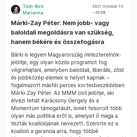
Tóth-Biró
2021. October 13.
Marianna
– 20:08
Márki-Zay Péter: Nem jobb- vagy
baloldali megoldásra van szükség,
hanem békére és összefogásra
Bárki is legyen Magyarország miniszterelnök-
jelöltje, egy olyan közös programot fog
végrehajtani, amelyben baloldali, liberális, zöld
és jobbközép elemek is helyet kapnak –
fogalmazott másfél perces kortesbeszédében
Márki-Zay Péter. Az MMM civil jelöltje, aki
élvezi tehát Karácsony Gergely és a
Momentum támogatását, ismét felsorolt több
olyan más politikai erőt is, amelyet ő maga a
tiszták koalíciójának nevezett. Szerinte ez a
koalíció a garancia arra, hogy többé