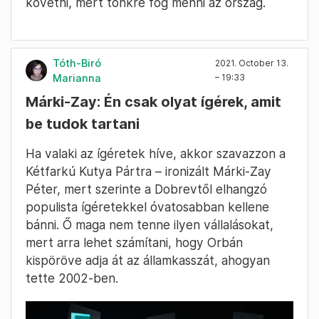
követni, mert tönkre fog menni az ország.
Tóth-Biró
2021. October 13.
Marianna
– 19:33
Márki-Zay: Én csak olyat ígérek, amit
be tudok tartani
Ha valaki az ígéretek híve, akkor szavazzon a
Kétfarkú Kutya Pártra – ironizált Márki-Zay
Péter, mert szerinte a Dobrevtől elhangzó
populista ígéretekkel óvatosabban kellene
bánni. Ő maga nem tenne ilyen vállalásokat,
mert arra lehet számítani, hogy Orbán
kispöröve adja át az államkasszát, ahogyan
tette 2002-ben.