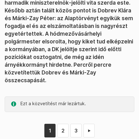
harmadik miniszterelnök-jelölti vita szerda este.
Később aztán talált közös pontot is Dobrev Klára
és Márki-Zay Péter: az Alaptörvényt egyikük sem
fogadja el és az elszámoltatásban is nagyrészt
egyetértettek. A hódmezővásárhelyi
polgármester elsorolta, hogy kiket tud elképzelni
a kormányában, a DK jelöltje szerint idő előtti
pozíciókat osztogatni, de még az idén
árnyékkormányt hirdetne. Percről percre
közvetítettük Dobrev és Márki-Zay
összecsapását.
Ezt a közvetítést már lezártuk.
1
2
3
►