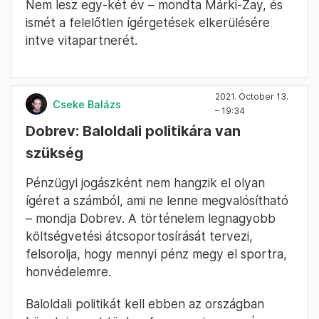
Nem lesz egy-két év – mondta Márki-Zay, és
ismét a felelőtlen ígérgetések elkerülésére
intve vitapartnerét.
2021. October 13.
Cseke Balázs
– 19:34
Dobrev: Baloldali politikára van
szükség
Pénzügyi jogászként nem hangzik el olyan
ígéret a számból, ami ne lenne megvalósítható
– mondja Dobrev. A történelem legnagyobb
költségvetési átcsoportosírását tervezi,
felsorolja, hogy mennyi pénz megy el sportra,
honvédelemre.
Baloldali politikát kell ebben az országban