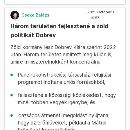
2021. October 13.
Cseke Balázs
– 19:57
Három területen fejlesztené a zöld
politikát Dobrev
Zöld kormány lesz Dobrev Klára szerint 2022
után. Három területet említett meg külön is,
amire miniszterelnökként koncentrálna.
Panelrekonstrukciós, társasház-felújítási
programot indítana uniós forrásokból,
fejlesztené a közösségi közlekedést, hogy
minél többen vegyék igénybe, és
igazságos átmeneti megoldást nyújtana,
hogy az erőműveket, például a Mátrai
Erőművet korszerűsítsék.