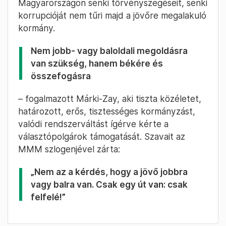
Magyarországon senki törvényszegéseit, senki
korrupcióját nem tűri majd a jövőre megalakuló
kormány.
Nem jobb- vagy baloldali megoldásra
van szükség, hanem békére és
összefogásra
– fogalmazott Márki-Zay, aki tiszta közéletet,
határozott, erős, tisztességes kormányzást,
valódi rendszerváltást ígérve kérte a
választópolgárok támogatását. Szavait az
MMM szlogenjével zárta:
„Nem az a kérdés, hogy a jövő jobbra
vagy balra van. Csak egy út van: csak
felfelé!”