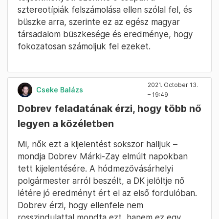
sztereotípiák felszámolása ellen szólal fel, és
büszke arra, szerinte ez az egész magyar
társadalom büszkesége és eredménye, hogy
fokozatosan számoljuk fel ezeket.
2021. October 13.
Cseke Balázs
– 19:49
Dobrev feladatának érzi, hogy több nő
legyen a közéletben
Mi, nők ezt a kijelentést sokszor halljuk –
mondja Dobrev Márki-Zay elmúlt napokban
tett kijelentésére. A hódmezővásárhelyi
polgármester arról beszélt, a DK jelöltje nő
létére jó eredményt ért el az első fordulóban.
Dobrev érzi, hogy ellenfele nem
rosszindulattal mondta ezt, hanem ez egy