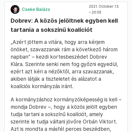
2021. October 13.
Cseke Balázs
– 20:05
Dobrev: A közös jelöltnek egyben kell
tartania a sokszínű koalíciót
„Azért jöttem a vitára, hogy arra kérjem
önöket, szavazzanak rám a következő három
napban” – kezdi kortesbeszédet Dobrev
Klára. Szerinte senki nem fog győzni egyedül,
ezért azt kéri a nézőktől, arra szavazzanak,
akiben látják a tiszteletet és alázatot a
koalíciós kormányzás iránt.
A kormányzáshoz kormányzóképesség is kell –
mondja Dobrev –, hogy a közös jelölt egyben
tudja tartani a sokszínű koalíciót, amely
szerinte le tudja váltani jövőre Orbán Viktort.
Azt is mondta a másfél perces beszédben,