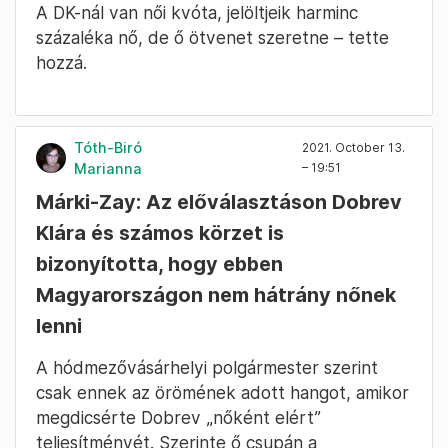
A DK-nál van női kvóta, jelöltjeik harminc
százaléka nő, de ő ötvenet szeretne – tette
hozzá.
Tóth-Biró
2021. October 13.
Marianna
– 19:51
Márki-Zay: Az előválasztáson Dobrev
Klára és számos körzet is
bizonyította, hogy ebben
Magyarországon nem hátrány nőnek
lenni
A hódmezővásárhelyi polgármester szerint
csak ennek az örömének adott hangot, amikor
megdicsérte Dobrev „nőként elért”
teljesítményét. Szerinte ő csupán a