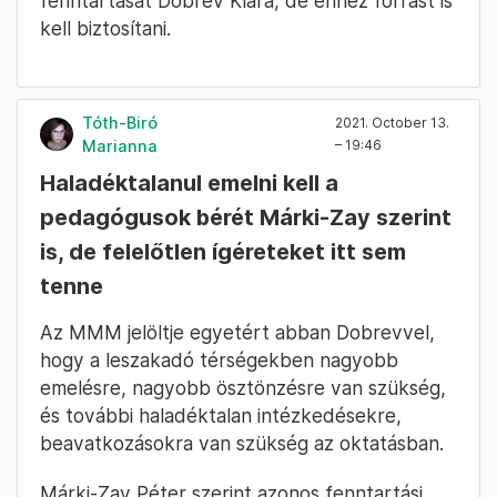
fenntartását Dobrev Klára, de ehhez forrást is
kell biztosítani.
Tóth-Biró
2021. October 13.
Marianna
– 19:46
Haladéktalanul emelni kell a
pedagógusok bérét Márki-Zay szerint
is, de felelőtlen ígéreteket itt sem
tenne
Az MMM jelöltje egyetért abban Dobrevvel,
hogy a leszakadó térségekben nagyobb
emelésre, nagyobb ösztönzésre van szükség,
és további haladéktalan intézkedésekre,
beavatkozásokra van szükség az oktatásban.
Márki-Zay Péter szerint azonos fenntartási