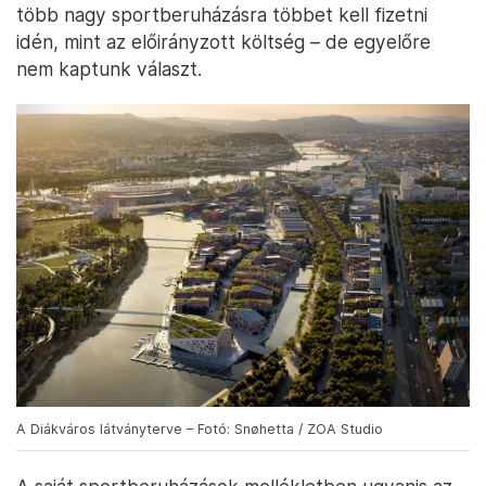
több nagy sportberuházásra többet kell fizetni
idén, mint az előirányzott költség – de egyelőre
nem kaptunk választ.
A Diákváros látványterve – Fotó: Snøhetta / ZOA Studio