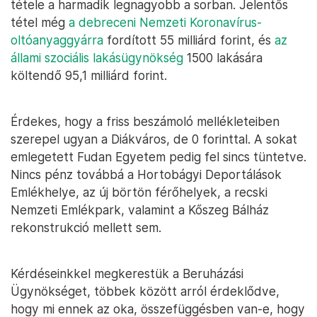
tétele a harmadik legnagyobb a sorban. Jelentős
tétel még
a debreceni Nemzeti Koronavírus-
oltóanyaggyárra
fordított 55 milliárd forint, és
az
állami szociális lakásügynökség
1500 lakására
költendő 95,1 milliárd forint.
Érdekes, hogy a friss beszámoló mellékleteiben
szerepel ugyan a Diákváros, de 0 forinttal. A sokat
emlegetett Fudan Egyetem pedig fel sincs tüntetve.
Nincs pénz továbbá a Hortobágyi Deportálások
Emlékhelye, az új börtön férőhelyek, a recski
Nemzeti Emlékpark, valamint a Kőszeg Bálház
rekonstrukció mellett sem.
Kérdéseinkkel megkerestük a Beruházási
Ügynökséget, többek között arról érdeklődve,
hogy mi ennek az oka, összefüggésben van-e, hogy