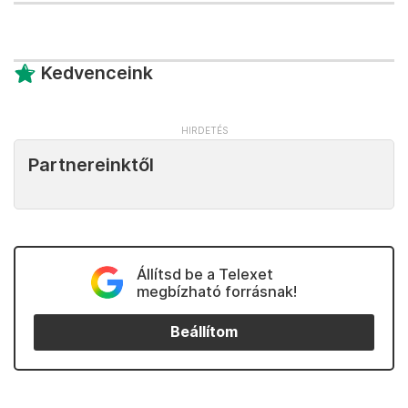
Kedvenceink
Partnereinktől
Állítsd be a Telexet
megbízható forrásnak!
Beállítom