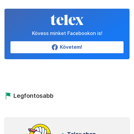
Kövess minket Facebookon is!
Követem!
Legfontosabb