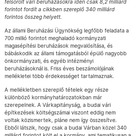
felsorolt vári beruházásokra idén csak 8,2 milliárd
forintot fordít a cikkben szereplő 340 milliárd
forintos összeg helyett.
Az állami Beruházási Ügynökség legfőbb feladata a
700 millió forintot meghaladó kormányzati
magasépítési beruházások megvalósítása, és
bábáskodik az állami támogatásból épülő nagyobb
önkormányzati, és egyéb intézményi
beruházásoknál is. Friss éves beszámolójának
mellékletei több érdekességet tartalmaznak.
A mellékletben szereplő tételek egy része
különböző kormányhatározatokban már
szerepelnek. A Várkapitányság, a budai vári
építkezések költségszámai viszont eddig nem
voltak közismertek, pláne nem így összesítve.
Ebből látszik, hogy csak a budai Várban közel 340
milliárd forintot költ el a kormány, ami tematikusan a