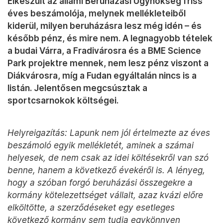
Elkészült az állami Beruházási Ügynökség friss
éves beszámolója, melynek mellékleteiből
kiderül, milyen beruházásra lesz még idén – és
később pénz, és mire nem. A legnagyobb tételek
a budai Várra, a Fradivárosra és a BME Science
Park projektre mennek, nem lesz pénz viszont a
Diákvárosra, míg a Fudan egyáltalán nincs is a
listán. Jelentősen megcsúsztak a
sportcsarnokok költségei.
Helyreigazítás: Lapunk nem jól értelmezte az éves
beszámoló egyik mellékletét, aminek a számai
helyesek, de nem csak az idei költésekről van szó
benne, hanem a következő évekéről is. A lényeg,
hogy a szóban forgó beruházási összegekre a
kormány kötelezettséget vállalt, azaz kvázi előre
elköltötte, a szerződéseket egy esetleges
következő kormány sem tudja egykönnyen