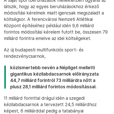
A saját sportberuházások mellékletben ugyanis az
látszik, hogy az egyes beruházásokhoz érkező
módosítási kérelmek miatt igencsak megszaladt a
költségsor. A ferencvárosi Nemzeti Atlétikai
Központ építéséhez például idén 9,6 milliárd
forintos módosítási kérelem futott be, összesen 79
milliárd forintra emelve az idei költségeket.
Az új budapesti multifunkciós sport- és
rendezvénycsarnok,
közismertebb nevén a Népliget melletti
gigantikus kézilabdacsarnok előirányzata
44,7 milliárd forintról 73 milliárdra nőtt a
plusz 28,1 milliárd forintos módosítással.
11 milliárd forinttal drágul idén a szegedi
kézilabdacsarnok a tervezett 24,5 milliárdhoz
képest, 6 milliárddal pedig a tatabányai