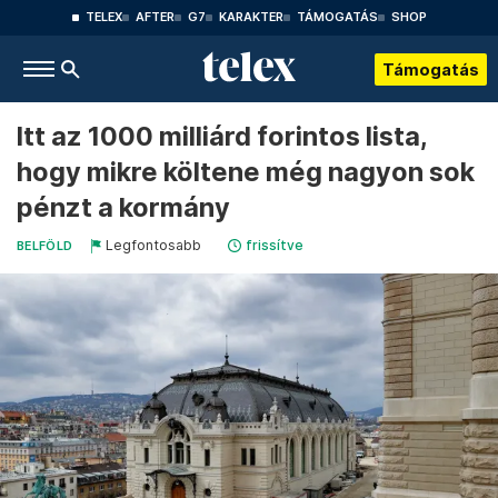
TELEX
AFTER
G7
KARAKTER
TÁMOGATÁS
SHOP
Támogatás
Itt az 1000 milliárd forintos lista,
hogy mikre költene még nagyon sok
pénzt a kormány
Legfontosabb
frissítve
BELFÖLD