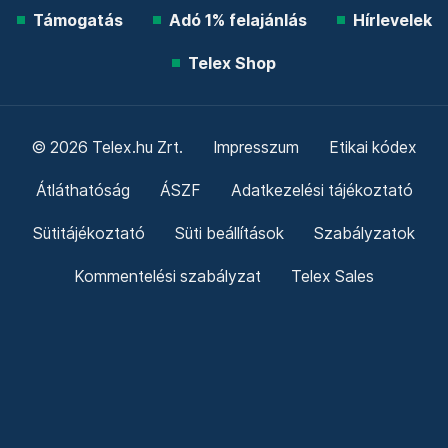
Támogatás
Adó 1% felajánlás
Hírlevelek
Telex Shop
© 2026 Telex.hu Zrt.
Impresszum
Etikai kódex
Átláthatóság
ÁSZF
Adatkezelési tájékoztató
Sütitájékoztató
Süti beállítások
Szabályzatok
Kommentelési szabályzat
Telex Sales