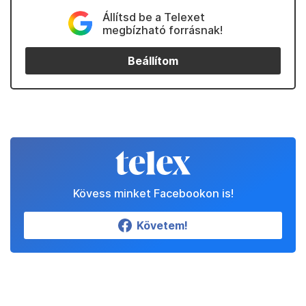
Állítsd be a Telexet
megbízható forrásnak!
Beállítom
Kövess minket Facebookon is!
Követem!