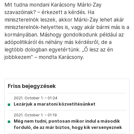
Mit tudna mondani Karácsony Márki-Zay
szavazóinak? – érkezett a kérdés. Ha
miniszterelnök leszek, akkor Márki-Zay lehet akár
miniszterelnök-helyettes is, vagy akár bármi más is a
kormányában. Máshogy gondolkodunk például az
adópolitikáról és néhány más kérdésről, de a
legtöbb dologban egyetértünk. „Ő lesz az én
jobbkezem” – mondta Karácsony.
Friss bejegyzések
2021. October 1. – 01:24
Lezárjuk a maratoni közvetítésünket
2021. October 1. – 01:19
Még nem tudni, pontosan mikor indul a második
forduló, de az már biztos, hogy kik versenyeznek