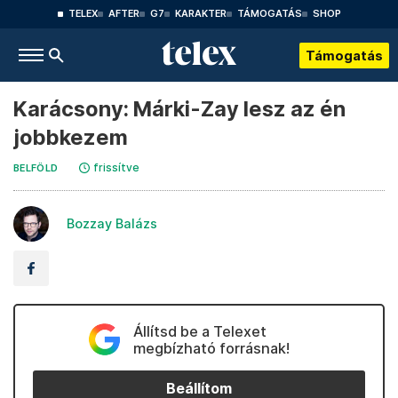
TELEX
AFTER
G7
KARAKTER
TÁMOGATÁS
SHOP
Támogatás
Karácsony: Márki-Zay lesz az én
jobbkezem
frissítve
BELFÖLD
Bozzay Balázs
Állítsd be a Telexet
megbízható forrásnak!
Beállítom