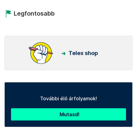
Legfontosabb
Telex shop
További élő árfolyamok!
Mutasd!