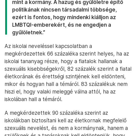
mint a kormány. A hazug és gyűlöletre építő
politikának nincsen társadalmi többsége,
ezért is fontos, hogy mindenki kiálljon az
LMBTQI-emberekért, és ne engedjen a
gyűlöletnek.”
Az iskolai neveléssel kapcsolatban a
megkérdezettek 66 százaléka szerint helyes, ha az
iskolai tananyag része, hogy a fiatalok hallanak a
szexuális kisebbségekről, 82 százalék szerint a fiatal
életkorának és érettségi szintjének kell eldönteni,
mikor és hogyan hall a témáról. 83 százalékuk nem
hiszi el, hogy valaki meleggé válna attól, ha az
iskolában hall a témáról.
A megkérdezettek 90 százaléka szerint az
iskolákban biztosítani kell az életkornak megfelelő
szexuális nevelést, és nem a kormánynak, hanem a
szülőknek és a tanároknak kell eldönteniük, hogy