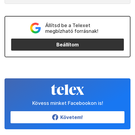
Állítsd be a Telexet
megbízható forrásnak!
Beállítom
Kövess minket Facebookon is!
Követem!