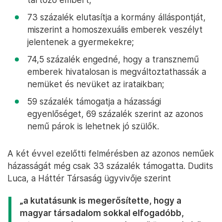
73 százalék elutasítja a kormány álláspontját,
miszerint a homoszexuális emberek veszélyt
jelentenek a gyermekekre;
74,5 százalék engedné, hogy a transznemű
emberek hivatalosan is megváltoztathassák a
nemüket és nevüket az irataikban;
59 százalék támogatja a házassági
egyenlőséget, 69 százalék szerint az azonos
nemű párok is lehetnek jó szülők.
A két évvel ezelőtti felmérésben az azonos neműek
házasságát még csak 33 százalék támogatta. Dudits
Luca, a Háttér Társaság ügyvivője szerint
„a kutatásunk is megerősítette, hogy a
magyar társadalom sokkal elfogadóbb,