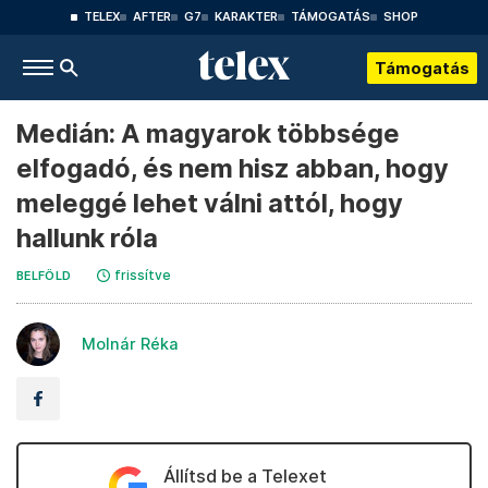
TELEX
AFTER
G7
KARAKTER
TÁMOGATÁS
SHOP
Támogatás
Medián: A magyarok többsége
elfogadó, és nem hisz abban, hogy
meleggé lehet válni attól, hogy
hallunk róla
frissítve
BELFÖLD
Molnár Réka
Állítsd be a Telexet