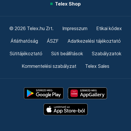
Telex Shop
© 2026 Telex.hu Zrt.
Impresszum
Etikai kódex
Átláthatóság
ÁSZF
Adatkezelési tájékoztató
Sütitájékoztató
Süti beállítások
Szabályzatok
Kommentelési szabályzat
Telex Sales