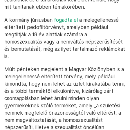
mit tanítanak ebben témakörében.
A kormány júniusban
fogadta el
a melegellenessé
eltérített pedofiltörvényt, amelyben például
megtiltják a 18 év alattiak számára a
homoszexualitás vagy a nemváltás népszerűsítését
és bemutatását, még az ilyet tartalmazó reklámokat
is.
Múlt pénteken megjelent a Magyar Közlönyben is a
melegellenessé eltérített törvény, mely például
kimondta, hogy nem lehet az üzlet kirakatába tenni,
és a többi terméktől elkülönítve, kizárólag zárt
csomagolásban lehet árulni minden olyan
gyermekeknek szóló terméket, amely „a születési
nemnek megfelelő önazonosságtól való eltérést, a
nem megváltoztatását, a homoszexualitást
népszerűsíti, illetve a szexualitást öncélúan