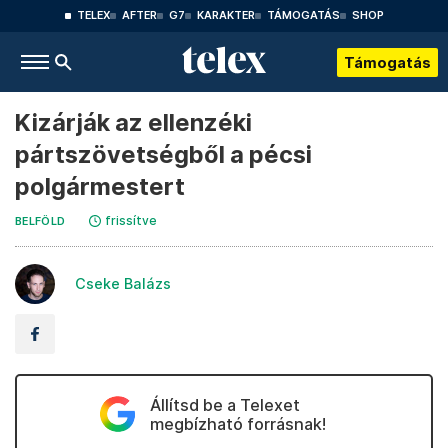
TELEX
AFTER
G7
KARAKTER
TÁMOGATÁS
SHOP
Támogatás
Kizárják az ellenzéki
pártszövetségből a pécsi
polgármestert
frissítve
BELFÖLD
Cseke Balázs
Állítsd be a Telexet
megbízható forrásnak!