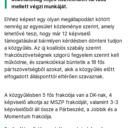
mellett végzi munkáját.
Ehhez képest egy olyan megállapodást kötött
nemrég az egyesület közleménye szerint, amely
lehetővé teszi, hogy már 12 képviselő
támogatásával bármilyen kérdésben dönteni tudjon
a közgyűlés. Az új koalíciós szabály szerint
frakciószövetségnek szigorú fegyelem szerint kell
működnie, és szankciókkal büntetik a 18 fős
pártszövetségből azokat, akik a közgyűlés előtt
elfogadott állásponttól eltérően szavaznak.
A közgyűlésben 5 fős frakciója van a DK-nak, 4
képviselő alkotja az MSZP frakcióját, valamint 3-3
képviselőből áll össze a Párbeszéd, a Jobbik és a
Momentum frakciója.