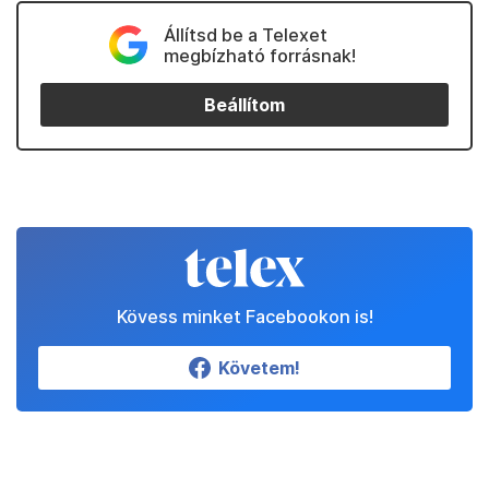
Állítsd be a Telexet
megbízható forrásnak!
Beállítom
Kövess minket Facebookon is!
Követem!