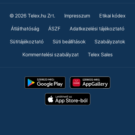
© 2026 Telex.hu Zrt.
Impresszum
Etikai kódex
Átláthatóság
ÁSZF
Adatkezelési tájékoztató
Sütitájékoztató
Süti beállítások
Szabályzatok
Kommentelési szabályzat
Telex Sales