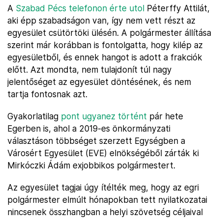
A
Szabad Pécs telefonon érte utol
Péterffy Attilát,
aki épp szabadságon van, így nem vett részt az
egyesület csütörtöki ülésén. A polgármester állítása
szerint már korábban is fontolgatta, hogy kilép az
egyesületből, és ennek hangot is adott a frakciók
előtt. Azt mondta, nem tulajdonít túl nagy
jelentőséget az egyesület döntésének, és nem
tartja fontosnak azt.
Gyakorlatilag
pont ugyanez történt
pár hete
Egerben is, ahol a 2019-es önkormányzati
választáson többséget szerzett Egységben a
Városért Egyesület (EVE) elnökségéből zárták ki
Mirkóczki Ádám exjobbikos polgármestert.
Az egyesület tagjai úgy ítélték meg, hogy az egri
polgármester elmúlt hónapokban tett nyilatkozatai
nincsenek összhangban a helyi szövetség céljaival