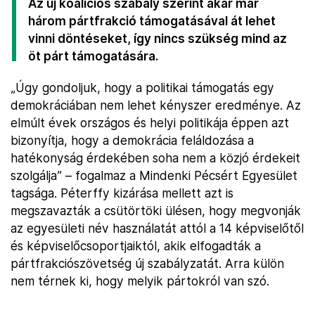
Az új koalíciós szabály szerint akár már
három pártfrakció támogatásával át lehet
vinni döntéseket, így nincs szükség mind az
öt párt támogatására.
„Úgy gondoljuk, hogy a politikai támogatás egy
demokráciában nem lehet kényszer eredménye. Az
elmúlt évek országos és helyi politikája éppen azt
bizonyítja, hogy a demokrácia feláldozása a
hatékonyság érdekében soha nem a közjó érdekeit
szolgálja” – fogalmaz a Mindenki Pécsért Egyesület
tagsága. Péterffy kizárása mellett azt is
megszavazták a csütörtöki ülésen, hogy megvonják
az egyesületi név használatát attól a 14 képviselőtől
és képviselőcsoportjaiktól, akik elfogadták a
pártfrakciószövetség új szabályzatát. Arra külön
nem térnek ki, hogy melyik pártokról van szó.