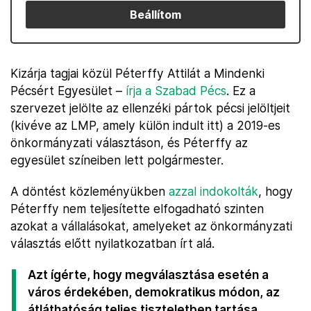
Beállítom
Kizárja tagjai közül Péterffy Attilát a Mindenki
Pécsért Egyesület –
írja a Szabad Pécs
. Ez a
szervezet jelölte az ellenzéki pártok pécsi jelöltjeit
(kivéve az LMP, amely külön indult itt) a 2019-es
önkormányzati választáson, és Péterffy az
egyesület színeiben lett polgármester.
A döntést közleményükben
azzal indokolták
, hogy
Péterffy nem teljesítette elfogadható szinten
azokat a vállalásokat, amelyeket az önkormányzati
választás előtt nyilatkozatban írt alá.
Azt ígérte, hogy megválasztása esetén a
város érdekében, demokratikus módon, az
átláthatóság teljes tiszteletben tartása