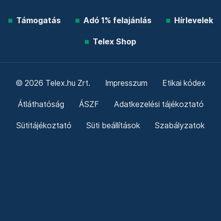
Támogatás
Adó 1% felajánlás
Hírlevelek
Telex Shop
© 2026 Telex.hu Zrt.
Impresszum
Etikai kódex
Átláthatóság
ÁSZF
Adatkezelési tájékoztató
Sütitájékoztató
Süti beállítások
Szabályzatok
Kommentelési szabályzat
Telex Sales