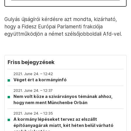
Gulyás újságírói kérdésre azt mondta, kizárható,
hogy a Fidesz Európai Parlamenti frakciója
együttműködjön a német szélsőjobboldali Afd-vel.
Friss bejegyzések
2021. June 24. – 12:42
Véget ért a kormányinfó
2021. June 24. – 12:37
Nem volt köze a szivárványos témának ahhoz,
hogy nem ment Münchenbe Orbán
2021. June 24. – 12:35
A kormány lépéseket tervez az elszállt
építőanyagárak miatt, két héten belül várható