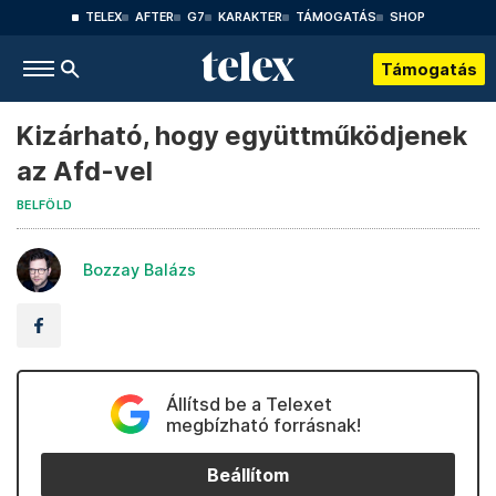
TELEX
AFTER
G7
KARAKTER
TÁMOGATÁS
SHOP
Támogatás
Kizárható, hogy együttműködjenek
az Afd-vel
BELFÖLD
Bozzay Balázs
Állítsd be a Telexet
megbízható forrásnak!
Beállítom