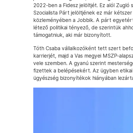
2022-ben a Fidesz jelöltjét. Ez alól Zugl
Szocialista Párt jelöltjének ez már kétsze
közleményében a Jobbik. A párt egyetért
létező politikai tényező, de szerintük ahho
támogatniuk, aki már bizonyított.
Tóth Csaba vállalkozóként tett szert be
karrierjét, majd a Vas megyei MSZP-alap
vele szemben. A gyanú szerint mestersége
fizettek a belépésekért. Az ügyben etikai
ügyészség bizonyítékok hiányában lezárta 