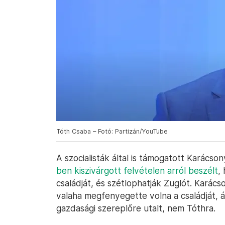
Tóth Csaba – Fotó: Partizán/YouTube
A szocialisták által is támogatott Karácso
ben kiszivárgott felvételen arról beszélt
,
családját, és szétlophatják Zuglót. Kará
valaha megfenyegette volna a családját, ál
gazdasági szereplőre utalt, nem Tóthra.