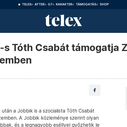
TELEX
AFTER
G7
KARAKTER
TÁMOGATÁS
SHOP
P-s Tóth Csabát támogatja 
zemben
után a Jobbik is a szocialista Tóth Csabát
zemben. A Jobbik közleménye szerint olyan
abbak, és a legnagyobb eséllyel győzhetik le