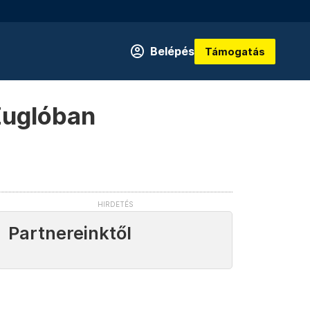
Belépés
Támogatás
Zuglóban
Partnereinktől