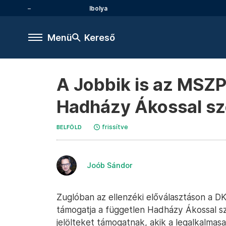
Ibolya
Menü
Kereső
A Jobbik is az MSZ
Hadházy Ákossal s
frissítve
BELFÖLD
Joób Sándor
Zuglóban az ellenzéki előválasztáson a DK 
támogatja a független Hadházy Ákossal s
jelölteket támogatnak, akik a legalkalmas