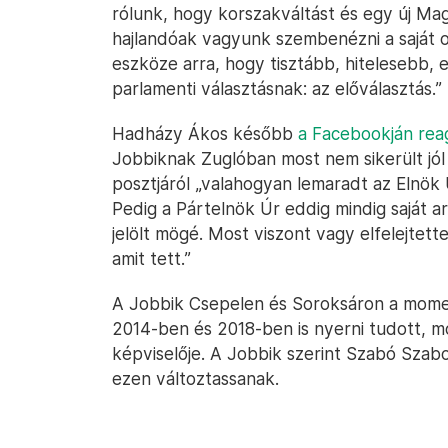
rólunk, hogy korszakváltást és egy új Ma
hajlandóak vagyunk szembenézni a saját o
eszköze arra, hogy tisztább, hitelesebb, 
parlamenti választásnak: az előválasztás.”
Hadházy Ákos később
a Facebookján reag
Jobbiknak Zuglóban most nem sikerült jól v
posztjáról „valahogyan lemaradt az Elnök Úr
Pedig a Pártelnök Úr eddig mindig saját a
jelölt mögé. Most viszont vagy elfelejtett
amit tett.”
A Jobbik Csepelen és Soroksáron a mome
2014-ben és 2018-ben is nyerni tudott, mos
képviselője. A Jobbik szerint Szabó Szabo
ezen változtassanak.