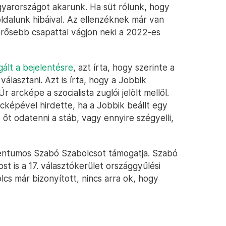
gyarországot akarunk. Ha süt rólunk, hogy
ldalunk hibáival. Az ellenzéknek már van
erősebb csapattal vágjon neki a 2022-es
ált a bejelentésre
, azt írta, hogy szerinte a
álasztani. Azt is írta, hogy a Jobbik
 arcképe a szocialista zuglói jelölt mellől.
rcképével hirdette, ha a Jobbik beállt egy
e őt odatenni a stáb, vagy ennyire szégyelli,
ntumos Szabó Szabolcsot támogatja. Szabó
t is a 17. választókerület országgyűlési
lcs már bizonyított, nincs arra ok, hogy