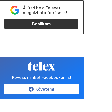
Állítsd be a Telexet
megbízható forrásnak!
Beállítom
Kövess minket Facebookon is!
Követem!