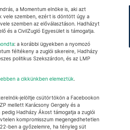
ndrás, a Momentum elnöke is, aki azt
k vele szemben, ezért is döntött úgy a
vele szemben az előválasztáson. Hadházyt
ő és a CivilZugló Egyesület is támogatja.
mondta
: a korábbi ügyekben a nyomozó
tum féltékeny a zuglói sikereire, Hadházy
deszes politikus Szekszárdon, és az LMP
n
ebben a cikkünkben elemeztük
.
relnök-jelöltje csütörtökön a Facebookon
SZP mellett Karácsony Gergely és a
m pedig Hadházy Ákost támogatja a zuglói
 elvtelen kompromisszum megengedhetetlen
022-ben a győzelemre, ha tényleg süt