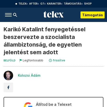
TELEX
AFTER
G7
KARAKTER
TÁMOGATÁS
SHOP
Támogatás
Karikó Katalint fenyegetéssel
beszervezte a szocialista
állambiztonság, de egyetlen
jelentést sem adott
Legfontosabb
frissítve
BELFÖLD
Kolozsi Ádám
Állítsd be a Telexet