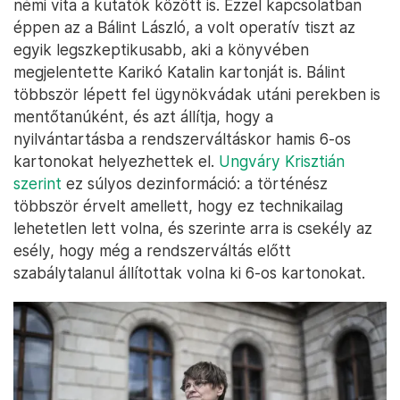
némi vita a kutatók között is. Ezzel kapcsolatban
éppen az a Bálint László, a volt operatív tiszt az
egyik legszkeptikusabb, aki a könyvében
megjelentette Karikó Katalin kartonját is. Bálint
többször lépett fel ügynökvádak utáni perekben is
mentőtanúként, és azt állítja, hogy a
nyilvántartásba a rendszerváltáskor hamis 6-os
kartonokat helyezhettek el.
Ungváry Krisztián
szerint
ez súlyos dezinformáció: a történész
többször érvelt amellett, hogy ez technikailag
lehetetlen lett volna, és szerinte arra is csekély az
esély, hogy még a rendszerváltás előtt
szabálytalanul állítottak volna ki 6-os kartonokat.