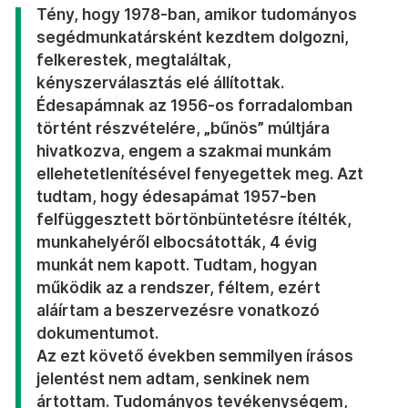
Tény, hogy 1978-ban, amikor tudományos
segédmunkatársként kezdtem dolgozni,
felkerestek, megtaláltak,
kényszerválasztás elé állítottak.
Édesapámnak az 1956-os forradalomban
történt részvételére, „bűnös” múltjára
hivatkozva, engem a szakmai munkám
ellehetetlenítésével fenyegettek meg. Azt
tudtam, hogy édesapámat 1957-ben
felfüggesztett börtönbüntetésre ítélték,
munkahelyéről elbocsátották, 4 évig
munkát nem kapott. Tudtam, hogyan
működik az a rendszer, féltem, ezért
aláírtam a beszervezésre vonatkozó
dokumentumot.
Az ezt követő években semmilyen írásos
jelentést nem adtam, senkinek nem
ártottam. Tudományos tevékenységem,