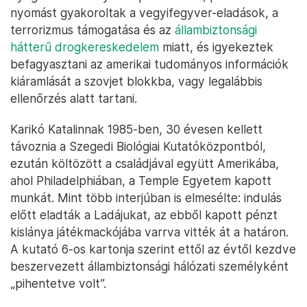
nyomást gyakoroltak a vegyifegyver-eladások, a
terrorizmus támogatása és az
állambiztonsági
hátterű drogkereskedelem
miatt, és igyekeztek
befagyasztani az amerikai tudományos információk
kiáramlását a szovjet blokkba, vagy legalábbis
ellenőrzés alatt tartani.
Karikó Katalinnak 1985-ben, 30 évesen kellett
távoznia a Szegedi Biológiai Kutatóközpontból,
ezután költözött a családjával együtt Amerikába,
ahol Philadelphiában, a Temple Egyetem kapott
munkát. Mint több interjúban is elmesélte: indulás
előtt eladták a Ladájukat, az ebből kapott pénzt
kislánya játékmackójába varrva vitték át a határon.
A kutató 6-os kartonja szerint ettől az évtől kezdve
beszervezett állambiztonsági hálózati személyként
„pihentetve volt”.