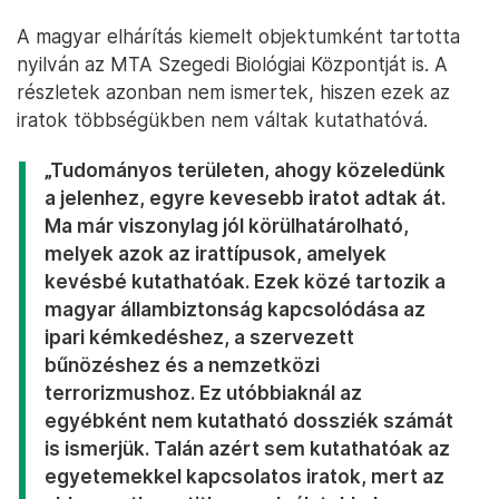
A magyar elhárítás kiemelt objektumként tartotta
nyilván az MTA Szegedi Biológiai Központját is. A
részletek azonban nem ismertek, hiszen ezek az
iratok többségükben nem váltak kutathatóvá.
„Tudományos területen, ahogy közeledünk
a jelenhez, egyre kevesebb iratot adtak át.
Ma már viszonylag jól körülhatárolható,
melyek azok az irattípusok, amelyek
kevésbé kutathatóak. Ezek közé tartozik a
magyar állambiztonság kapcsolódása az
ipari kémkedéshez, a szervezett
bűnözéshez és a nemzetközi
terrorizmushoz. Ez utóbbiaknál az
egyébként nem kutatható dossziék számát
is ismerjük. Talán azért sem kutathatóak az
egyetemekkel kapcsolatos iratok, mert az