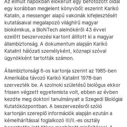
Az elmúlt napokban előkerült egy befotózott oldal
egy korábban megjelent könyvből: eszerint Karikó
Katalin, a messenger alapú vakcinák kifejlesztését
kutatásaival megalapozó világhírű magyar
biokémikus, a BioNTech alelnökéről 43 évvel
ezelőtt beszervezési kartont állított ki a magyar
állambiztonság. A dokumentum alapján Karikó
Katalint hálózati személyként, köznapi szóval
ügynökként tartották számon.
Állambiztonsági 6-os kartonja szerint az 1985-ben
Amerikába távozó Karikó Katalint 1978-ban
szervezték be. A szolnoki születésű biológus ekkor
frissen végzett egyetemista volt, ebben az évben
kezdte meg doktori tanulmányait a Szegedi Biológiai
Kutatóközpontban. A beszervezésről szóló
kartonján szereplő információk alapján ezután a
kémelhárítással foglalkozó III/II.-es osztály