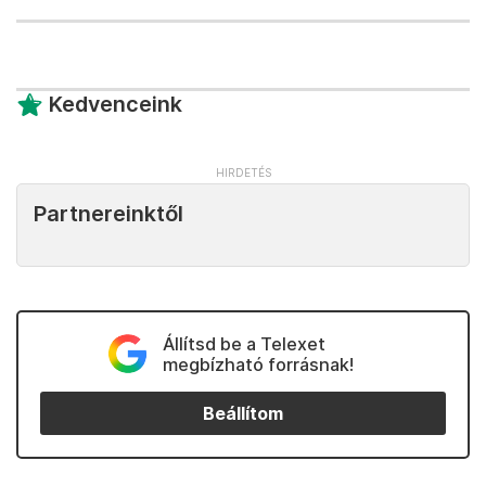
Kedvenceink
Partnereinktől
Állítsd be a Telexet
megbízható forrásnak!
Beállítom