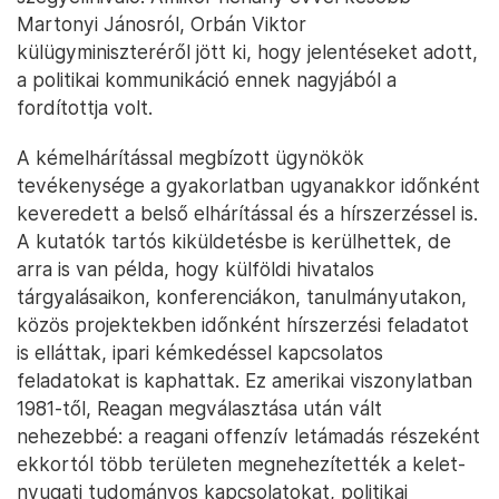
Martonyi Jánosról, Orbán Viktor
külügyminiszteréről jött ki, hogy jelentéseket adott,
a politikai kommunikáció ennek nagyjából a
fordítottja volt.
A kémelhárítással megbízott ügynökök
tevékenysége a gyakorlatban ugyanakkor időnként
keveredett a belső elhárítással és a hírszerzéssel is.
A kutatók tartós kiküldetésbe is kerülhettek, de
arra is van példa, hogy külföldi hivatalos
tárgyalásaikon, konferenciákon, tanulmányutakon,
közös projektekben időnként hírszerzési feladatot
is elláttak, ipari kémkedéssel kapcsolatos
feladatokat is kaphattak. Ez amerikai viszonylatban
1981-től, Reagan megválasztása után vált
nehezebbé: a reagani offenzív letámadás részeként
ekkortól több területen megnehezítették a kelet-
nyugati tudományos kapcsolatokat, politikai