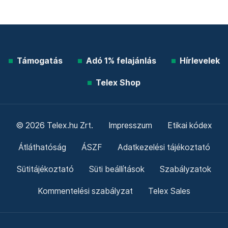
Támogatás
Adó 1% felajánlás
Hírlevelek
Telex Shop
© 2026 Telex.hu Zrt.
Impresszum
Etikai kódex
Átláthatóság
ÁSZF
Adatkezelési tájékoztató
Sütitájékoztató
Süti beállítások
Szabályzatok
Kommentelési szabályzat
Telex Sales