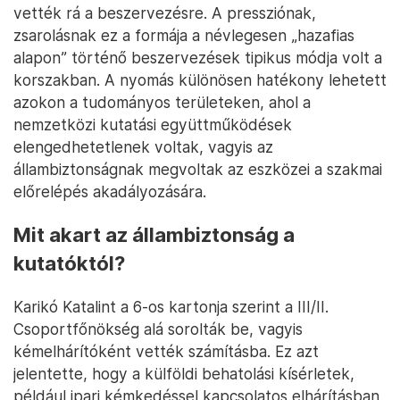
vették rá a beszervezésre. A pressziónak,
zsarolásnak ez a formája a névlegesen „hazafias
alapon” történő beszervezések tipikus módja volt a
korszakban. A nyomás különösen hatékony lehetett
azokon a tudományos területeken, ahol a
nemzetközi kutatási együttműködések
elengedhetetlenek voltak, vagyis az
állambiztonságnak megvoltak az eszközei a szakmai
előrelépés akadályozására.
Mit akart az állambiztonság a
kutatóktól?
Karikó Katalint a 6-os kartonja szerint a III/II.
Csoportfőnökség alá sorolták be, vagyis
kémelhárítóként vették számításba. Ez azt
jelentette, hogy a külföldi behatolási kísérletek,
például ipari kémkedéssel kapcsolatos elhárításban