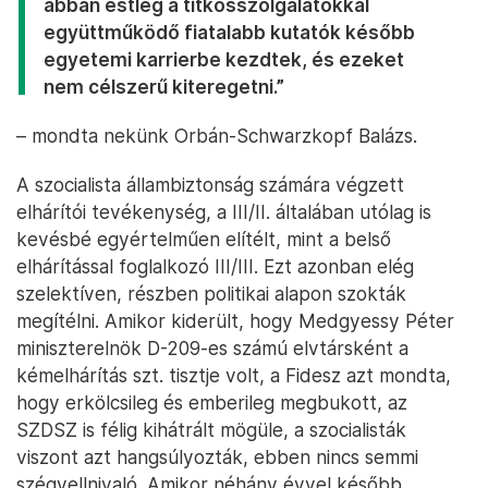
abban estleg a titkosszolgálatokkal
együttműködő fiatalabb kutatók később
egyetemi karrierbe kezdtek, és ezeket
nem célszerű kiteregetni.”
– mondta nekünk Orbán-Schwarzkopf Balázs.
A szocialista állambiztonság számára végzett
elhárítói tevékenység, a III/II. általában utólag is
kevésbé egyértelműen elítélt, mint a belső
elhárítással foglalkozó III/III. Ezt azonban elég
szelektíven, részben politikai alapon szokták
megítélni. Amikor kiderült, hogy Medgyessy Péter
miniszterelnök D-209-es számú elvtársként a
kémelhárítás szt. tisztje volt, a Fidesz azt mondta,
hogy erkölcsileg és emberileg megbukott, az
SZDSZ is félig kihátrált mögüle, a szocialisták
viszont azt hangsúlyozták, ebben nincs semmi
szégyellnivaló. Amikor néhány évvel később