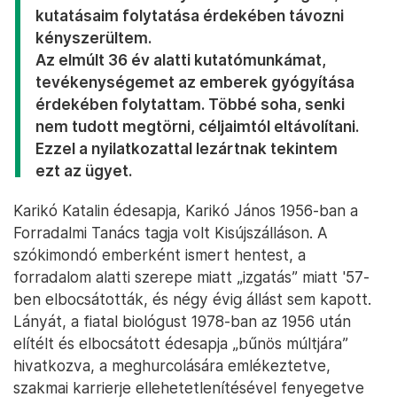
kutatásaim folytatása érdekében távozni
kényszerültem.
Az elmúlt 36 év alatti kutatómunkámat,
tevékenységemet az emberek gyógyítása
érdekében folytattam. Többé soha, senki
nem tudott megtörni, céljaimtól eltávolítani.
Ezzel a nyilatkozattal lezártnak tekintem
ezt az ügyet.
Karikó Katalin édesapja, Karikó János 1956-ban a
Forradalmi Tanács tagja volt Kisújszálláson. A
szókimondó emberként ismert hentest, a
forradalom alatti szerepe miatt „izgatás” miatt '57-
ben elbocsátották, és négy évig állást sem kapott.
Lányát, a fiatal biológust 1978-ban az 1956 után
elítélt és elbocsátott édesapja „bűnös múltjára”
hivatkozva, a meghurcolására emlékeztetve,
szakmai karrierje ellehetetlenítésével fenyegetve