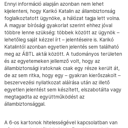
Ennyi információ alapján azonban nem lehet
kijelenteni, hogy Karikó Katalin az állambiztonság
foglalkoztatott ügynöke, a hálózat tagja lett volna.
A magyar bírósági gyakorlat szerint ehhez jóval
többre lenne szükség: többek között az ügynök –
lehetőleg saját kézzel írt – jelentéseire is. Karikó
Katalintól azonban egyetlen jelentés sem található
meg az ÁBTL aktái között. A tudományos területen
és az egyetemeken jellemző volt, hogy az
állambiztonsági iratoknak csak egy része került át,
de az sem ritka, hogy egy – gyakran kierőszakolt –
beszervezési nyilatkozat aláírása után az illető
egyetlen jelentést sem készített, elszabotálta vagy
megtagadta az együttműködést az
állambiztonsággal.
A 6-os kartonok hitelességével kapcsolatban van