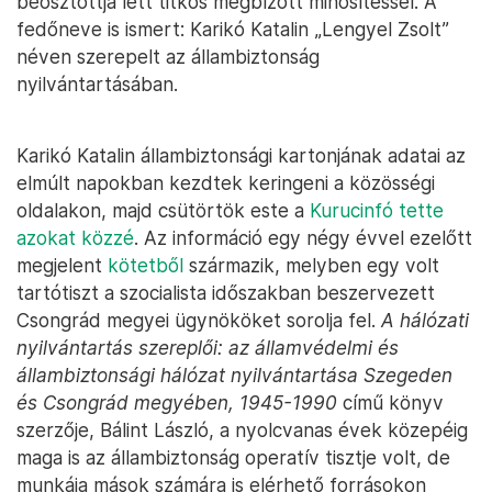
beosztottja lett titkos megbízott minősítéssel. A
fedőneve is ismert: Karikó Katalin „Lengyel Zsolt”
néven szerepelt az állambiztonság
nyilvántartásában.
Karikó Katalin állambiztonsági kartonjának adatai az
elmúlt napokban kezdtek keringeni a közösségi
oldalakon, majd csütörtök este a
Kurucinfó tette
azokat közzé
. Az információ egy négy évvel ezelőtt
megjelent
kötetből
származik, melyben egy volt
tartótiszt a szocialista időszakban beszervezett
Csongrád megyei ügynököket sorolja fel.
A hálózati
nyilvántartás szereplői: az államvédelmi és
állambiztonsági hálózat nyilvántartása Szegeden
és Csongrád megyében, 1945-1990
című könyv
szerzője, Bálint László, a nyolcvanas évek közepéig
maga is az állambiztonság operatív tisztje volt, de
munkája mások számára is elérhető forrásokon