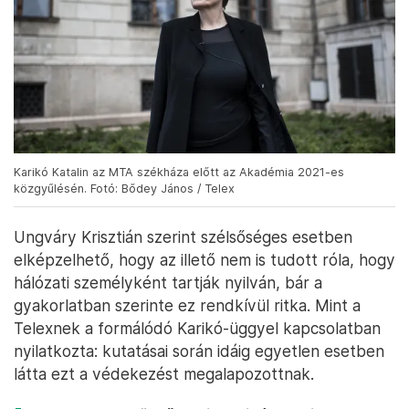
Karikó Katalin az MTA székháza előtt az Akadémia 2021-es
közgyűlésén. Fotó: Bődey János / Telex
Ungváry Krisztián szerint szélsőséges esetben
elképzelhető, hogy az illető nem is tudott róla, hogy
hálózati személyként tartják nyilván, bár a
gyakorlatban szerinte ez rendkívül ritka. Mint a
Telexnek a formálódó Karikó-üggyel kapcsolatban
nyilatkozta: kutatásai során idáig egyetlen esetben
látta ezt a védekezést megalapozottnak.