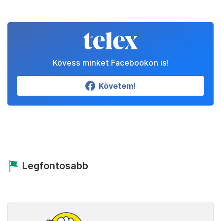
Kövess minket Facebookon is!
Követem!
Legfontosabb