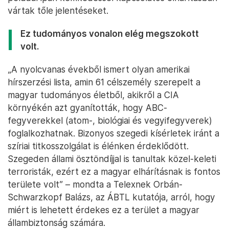
vártak tőle jelentéseket.
Ez tudományos vonalon elég megszokott
volt.
„A nyolcvanas évekből ismert olyan amerikai
hírszerzési lista, amin 61 célszemély szerepelt a
magyar tudományos életből, akikről a CIA
környékén azt gyanították, hogy ABC-
fegyverekkel (atom-, biológiai és vegyifegyverek)
foglalkozhatnak. Bizonyos szegedi kísérletek iránt a
szíriai titkosszolgálat is élénken érdeklődött.
Szegeden állami ösztöndíjjal is tanultak közel-keleti
terroristák, ezért ez a magyar elhárításnak is fontos
területe volt” – mondta a Telexnek Orbán-
Schwarzkopf Balázs, az ÁBTL kutatója, arról, hogy
miért is lehetett érdekes ez a terület a magyar
állambiztonság számára.