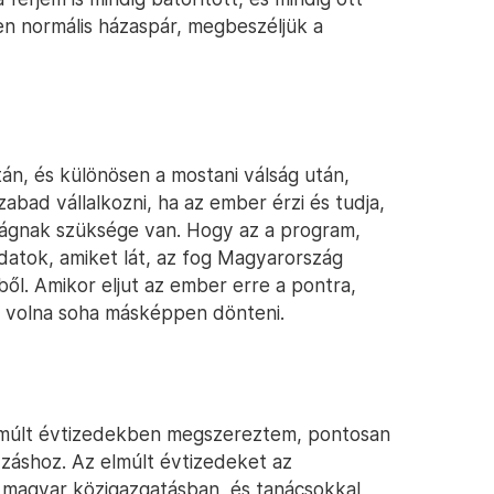
n normális házaspár, megbeszéljük a
án, és különösen a mostani válság után,
zabad vállalkozni, ha az ember érzi és tudja,
zágnak szüksége van. Hogy az a program,
adatok, amiket lát, az fog Magyarország
ből. Amikor eljut az ember erre a pontra,
t volna soha másképpen dönteni.
 elmúlt évtizedekben megszereztem, pontosan
nyzáshoz. Az elmúlt évtizedeket az
 magyar közigazgatásban, és tanácsokkal