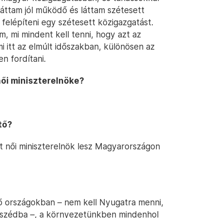
áttam jól működő és láttam szétesett
t felépíteni egy szétesett közigazgatást.
, mi mindent kell tenni, hogy azt az
i itt az elmúlt időszakban, különösen az
n fordítani.
női miniszterelnöke?
tő?
t női miniszterelnök lesz Magyarországon
ő országokban – nem kell Nyugatra menni,
mszédba –, a környezetünkben mindenhol