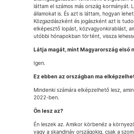
láttam el számos más ország kormányát. L
államokat is. És azt is láttam, hogyan lehe
Közgazdászként és jogászként azt is tudom
elképesztő lopást, közvagyonkirablást, am
utóbbi hónapokban történt, vissza lehesse
Látja magát, mint Magyarország első 
Igen.
Ez ebben az országban ma elképzelhe
Mindenki számára elképzelhető lesz, amin
2022-ben.
Ön lesz az?
Én leszek az. Amikor körbenéz a környez
vagy a skandináv országokig, csak a szo