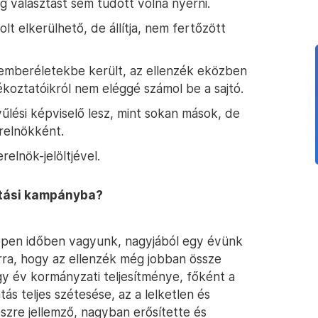
 választást sem tudott volna nyerni.
lt elkerülhető, de állítja, nem fertőzött
mberéletekbe került, az ellenzék eközben
jékoztatóikról nem eléggé számol be a sajtó.
lési képviselő lesz, mint sokan mások, de
erelnökként.
relnök-jelöltjével.
ztási kampányba?
Éppen időben vagyunk, nagyjából egy évünk
arra, hogy az ellenzék még jobban össze
gy év kormányzati teljesítménye, főként a
tás teljes szétesése, az a lelketlen és
szre jellemző, nagyban erősítette és