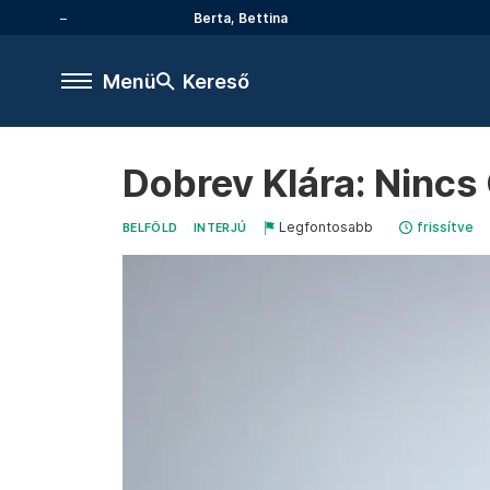
Berta, Bettina
Menü
Kereső
Dobrev Klára: Nincs
Legfontosabb
frissítve
BELFÖLD
INTERJÚ