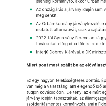
jelenlegi kormányfő, akkor Orbán még
Az országjárás a járvány idején sem vo
meg senkit.
Az Orbán-kormány járványkezelése e
mutatott alternatívát, csak a sajtótá
2022-től Gyurcsány Ferenc országgyű
tanácsokat elfogadna tőle is miniszt
Interjú Dobrev Klárával, a DK miniszte
Miért pont most szállt be az előválas
Ez egy nagyon felelősségteljes döntés. 
van még a választásig, ami elegendő idő 
tudjon kovácsolódni. De tény: az elmúlt e
járvány idején tapasztaltak, az államigazga
szolidaritásmentes kormányzás, ami a Fide