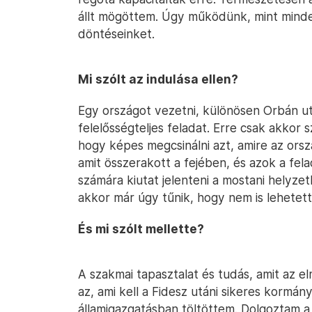
állt mögöttem. Úgy működünk, mint minde
döntéseinket.
Mi szólt az indulása ellen?
Egy országot vezetni, különösen Orbán ut
felelősségteljes feladat. Erre csak akkor s
hogy képes megcsinálni azt, amire az ors
amit összerakott a fejében, és azok a fel
számára kiutat jelenteni a mostani helyzet
akkor már úgy tűnik, hogy nem is lehetet
És mi szólt mellette?
A szakmai tapasztalat és tudás, amit az
az, ami kell a Fidesz utáni sikeres kormá
államigazgatásban töltöttem. Dolgoztam a