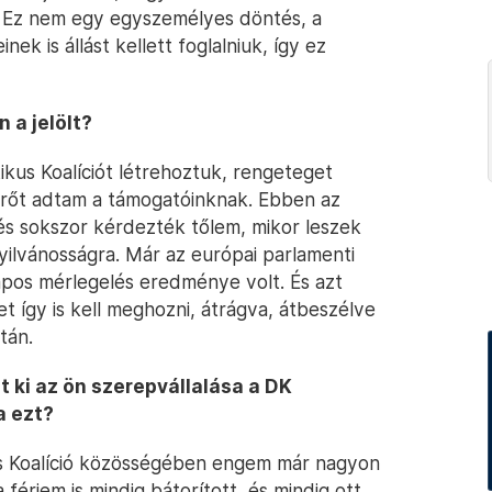
. Ez nem egy egyszemélyes döntés, a
ek is állást kellett foglalniuk, így ez
 a jelölt?
kus Koalíciót létrehoztuk, rengeteget
 erőt adtam a támogatóinknak. Ebben az
és sokszor kérdezték tőlem, mikor leszek
 nyilvánosságra. Már az európai parlamenti
lapos mérlegelés eredménye volt. És azt
et így is kell meghozni, átrágva, átbeszélve
tán.
t ki az ön szerepvállalása a DK
a ezt?
s Koalíció közösségében engem már nagyon
férjem is mindig bátorított, és mindig ott