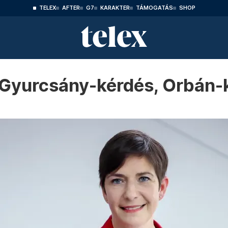
TELEX
AFTER
G7
KARAKTER
TÁMOGATÁS
SHOP
 Gyurcsány-kérdés, Orbán-