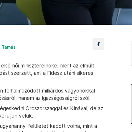
n Tamás
első női miniszterelnöke, mert az elmúlt
ást szerzett, ami a Fidesz utáni sikeres
n felhalmozódott milliárdos vagyonokkal
ózásról, hanem az igazságosságról szól.
geskedni Oroszországgal és Kínával, de az
erüljön velük.
 ugyanannyi felületet kapott volna, mint a