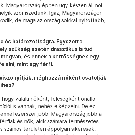
nök. Magyarország éppen úgy készen áll női
rmelyik szomszédunk. Igaz, Magyarországon
kodik, de maga az ország sokkal nyitottabb,
e és határozottságra. Egyszerre
ely szükség esetén drasztikus is tud
n megvan, és ennek a kettősségnek egy
lelni, mint egy férfi.
viszonyítják, méghozzá nőként csatolják
eihez?
 hogy valaki nőként, feleségként önálló
bíciói is vannak, nehéz elképzelni. De ez
g ennél ezerszer jobb. Magyarország jobb a
érfiak és nők, akik számára természetes,
s számos területen éppolyan sikeresek,