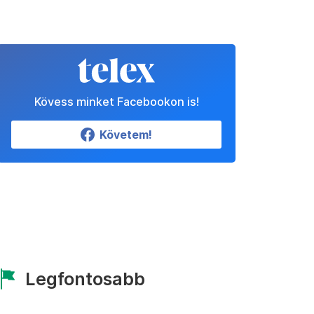
Kövess minket Facebookon is!
Követem!
Legfontosabb