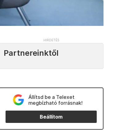
Partnereinktől
Állítsd be a Telexet
megbízható forrásnak!
Beállítom