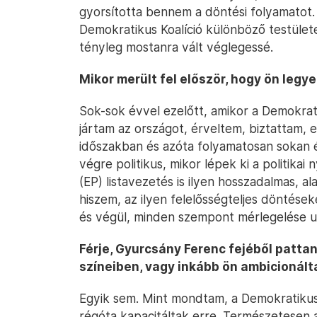
gyorsította bennem a döntési folyamatot
Demokratikus Koalíció különböző testületein
tényleg mostanra vált véglegessé.
Mikor merült fel először, hogy ön legyen
Sok-sok évvel ezelőtt, amikor a Demokrati
jártam az országot, érveltem, biztattam,
időszakban és azóta folyamatosan sokan 
végre politikus, mikor lépek ki a politikai
(EP) listavezetés is ilyen hosszadalmas, a
hiszem, az ilyen felelősségteljes döntések
és végül, minden szempont mérlegelése u
Férje, Gyurcsány Ferenc fejéből pattan
színeiben, vagy inkább ön ambicionált
Egyik sem. Mint mondtam, a Demokratiku
régóta kapacitáltak erre. Természetesen a 