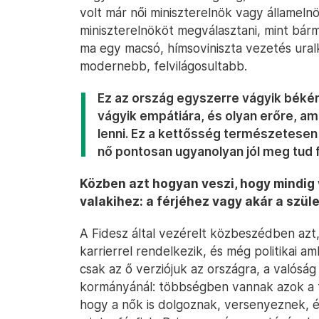
volt már női miniszterelnök vagy államel
miniszterelnököt megválasztani, mint bá
ma egy macsó, hímsoviniszta vezetés ural
modernebb, felvilágosultabb.
Ez az ország egyszerre vágyik békér
vágyik empátiára, és olyan erőre, am
lenni. Ez a kettősség természetese
nő pontosan ugyanolyan jól meg tud fe
Közben azt hogyan veszi, hogy mindig 
valakihez: a férjéhez vagy akár a szül
A Fidesz által vezérelt közbeszédben azt,
karrierrel rendelkezik, és még politikai am
csak az ő verziójuk az országra, a valósá
kormányánál: többségben vannak azok a f
hogy a nők is dolgoznak, versenyeznek, é