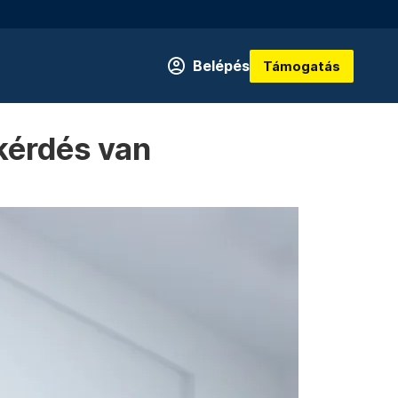
Belépés
Támogatás
kérdés van