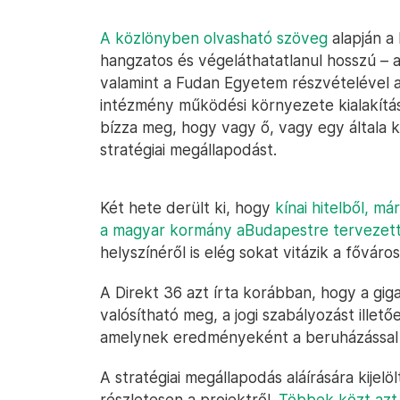
A közlönyben olvasható szöveg
alapján a 
hangzatos és végeláthatatlanul hosszú – 
valamint a Fudan Egyetem részvételével a
intézmény működési környezete kialakításá
bízza meg, hogy vagy ő, vagy egy általa k
stratégiai megállapodást.
Két hete derült ki, hogy
kínai hitelből, má
a magyar kormány a
Budapestre tervezet
helyszínéről is elég sokat vitázik a főváro
A Direkt 36 azt írta korábban, hogy a gig
valósítható meg, a jogi szabályozást illet
amelynek eredményeként a beruházással ö
A stratégiai megállapodás aláírására kijelö
részletesen a projektről.
Többek közt azt 