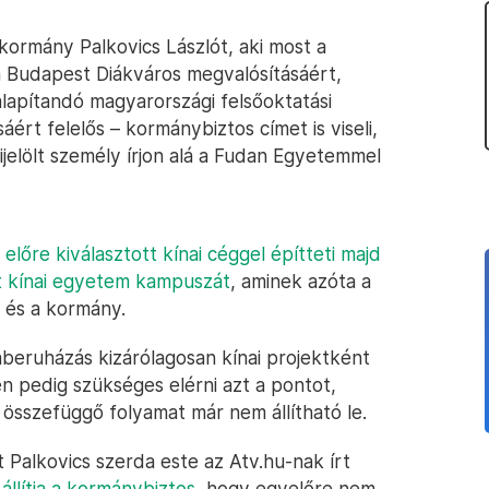
kormány Palkovics Lászlót, aki most a
a Budapest Diákváros megvalósításáért,
lapítandó magyarországi felsőoktatási
ért felelős – kormánybiztos címet is viseli,
ijelölt személy írjon alá a Fudan Egyetemmel
r előre kiválasztott kínai céggel építteti majd
t kínai egyetem kampuszát
, aminek azóta a
s és a kormány.
aberuházás kizárólagosan kínai projektként
ően pedig szükséges elérni azt a pontot,
sszefüggő folyamat már nem állítható le.
lt Palkovics szerda este az Atv.hu-nak írt
állítja a kormánybiztos
, hogy egyelőre nem