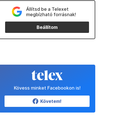
Állítsd be a Telexet
megbízható forrásnak!
Beállítom
Kövess minket Facebookon is!
Követem!