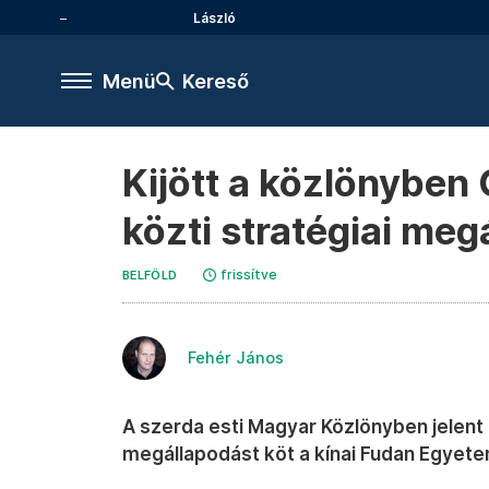
László
Menü
Kereső
Kijött a közlönyben
közti stratégiai meg
frissítve
BELFÖLD
Fehér János
A szerda esti Magyar Közlönyben jelent
megállapodást köt a kínai Fudan Egyet