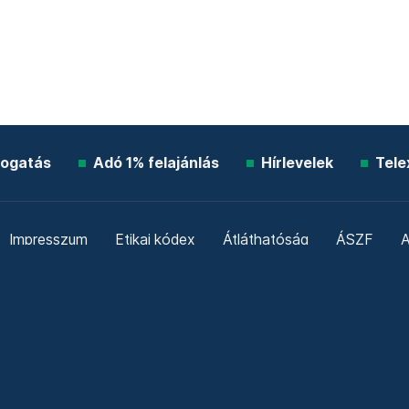
ogatás
Adó 1% felajánlás
Hírlevelek
Tele
Impresszum
Etikai kódex
Átláthatóság
ÁSZF
A
Süti beállítások
Szabályzatok
Kommentelési szabály