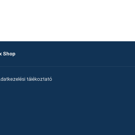
x Shop
datkezelési tájékoztató
zat
Telex Sales