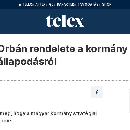
TELEX
AFTER
G7
KARAKTER
TÁMOGATÁS
SHOP
 Orbán rendelete a kormány
állapodásról
 meg, hogy a magyar kormány stratégiai
emmel.