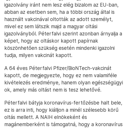
igazolvány iránt nem lesz elég bizalom az EU-ban,
abban az esetben sem, ha a többi ország által is
használt vakcinával oltották az adott személyt,
mivel ez sem látszik majd a magyar oltási
igazolványból. Péterfalvi szerint azonban árnyalja a
képet, hogy az oltáskor kapott papírnak
köszönhetően szükség esetén mindenki igazolni
tudja, milyen vakcinát kapott.
A 64 éves Péterfalvi Pfizer/BioNTech-vakcinát
kapott, de megjegyezte, hogy ez nem valamiféle
kivételezés eredménye, hanem olyan egészségügyi
ok, amely más oltást nem is tesz lehetővé.
Péterfalvi bátyja koronavírus-fertőzésbe halt bele,
ez is arra inti, hogy kiálljon a minél szélesebb körű
oltás mellett. A NAIH elnökeként és
magánemberként is támogatná, hogy a koronavírus