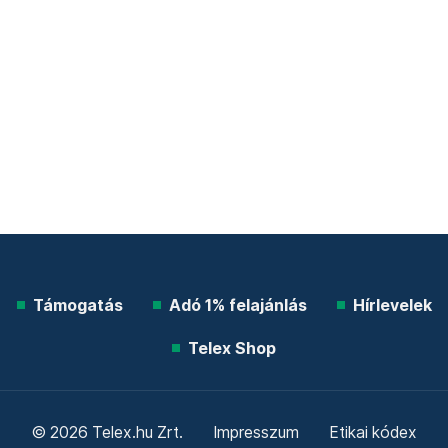
Támogatás
Adó 1% felajánlás
Hírlevelek
Telex Shop
© 2026 Telex.hu Zrt.
Impresszum
Etikai kódex