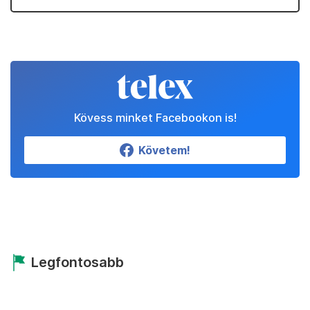
Kövess minket Facebookon is!
Követem!
Legfontosabb