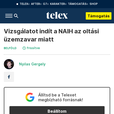
TELEX
AFTER
G7
KARAKTER
TÁMOGATÁS
SHOP
Támogatás
Vizsgálatot indít a NAIH az oltási
üzemzavar miatt
frissítve
BELFÖLD
Nyilas Gergely
Állítsd be a Telexet
megbízható forrásnak!
Beállítom