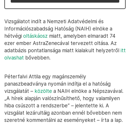
Vizsgálatot indít a Nemzeti Adatvédelmi és
Információszabadság Hatóság (NAIH) elnöke a
hétvégi
oltáskáosz
miatt, amelyben elmaradt 74
ezer ember AstraZenecával tervezett oltása. Az
adatbázis pontatlansága miatt kialakult helyzetről
itt
olvashat
bővebben.
Péterfalvi Attila egy magánszemély
panaszbeadványa nyomán indítja el a hatóság
vizsgálatát –
közölte
a NAIH elnöke a Népszavával.
„A hírek alapján valószínűsíthető, hogy valamilyen
hiba csúszott a rendszerbe” – jelentette ki. A
vizsgálat lezárultáig azonban ennél bővebben nem
szeretné kommentálni az eseményeket – írta a lap.