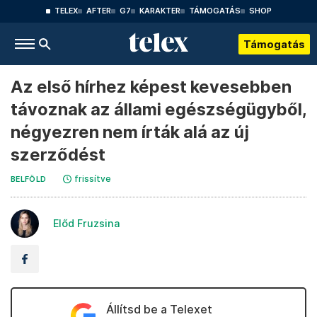
TELEX
AFTER
G7
KARAKTER
TÁMOGATÁS
SHOP
Támogatás
Az első hírhez képest kevesebben
távoznak az állami egészségügyből,
négyezren nem írták alá az új
szerződést
frissítve
BELFÖLD
Előd Fruzsina
Állítsd be a Telexet