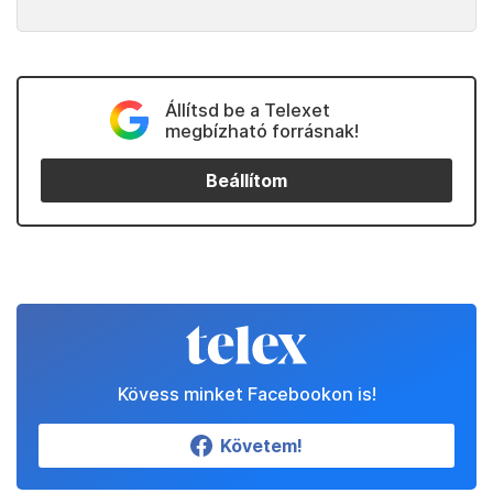
Állítsd be a Telexet
megbízható forrásnak!
Beállítom
Kövess minket Facebookon is!
Követem!