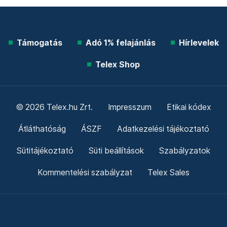
Támogatás
Adó 1% felajánlás
Hírlevelek
Telex Shop
© 2026 Telex.hu Zrt.
Impresszum
Etikai kódex
Átláthatóság
ÁSZF
Adatkezelési tájékoztató
Sütitájékoztató
Süti beállítások
Szabályzatok
Kommentelési szabályzat
Telex Sales