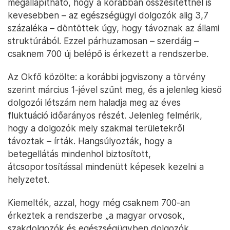
megállapítható, hogy a korábban összesítettnél is
kevesebben – az egészségügyi dolgozók alig 3,7
százaléka – döntöttek úgy, hogy távoznak az állami
struktúrából. Ezzel párhuzamosan – szerdáig –
csaknem 700 új belépő is érkezett a rendszerbe.
Az Okfő közölte: a korábbi jogviszony a törvény
szerint március 1-jével szűnt meg, és a jelenleg kieső
dolgozói létszám nem haladja meg az éves
fluktuáció időarányos részét. Jelenleg felmérik,
hogy a dolgozók mely szakmai területekről
távoztak – írták. Hangsúlyozták, hogy a
betegellátás mindenhol biztosított,
átcsoportosítással mindenütt képesek kezelni a
helyzetet.
Kiemelték, azzal, hogy még csaknem 700-an
érkeztek a rendszerbe „a magyar orvosok,
szakdolgozók és egészségügyben dolgozók