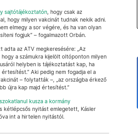
y sajtótájékoztatón
, hogy csak az
kal, hogy milyen vakcinát tudnak nekik adni.
anem elmegy a sor végére, és ha van olyan
síteni fogjuk” – fogalmazott Orbán.
zt adta az ATV megkeresésére: „Az
, hogy a számukra kijelölt oltóponton milyen
usáról helyben is tájékoztatást kap, ha
 értesítést.” Aki pedig nem fogadja el a
akcinát – folytatták –, „az országba érkező
 újra kap majd értesítést.”
szokatlanul kusza a kormány
s kétlépcsős nyitást emlegetett, Kásler
a int a hirtelen nyitástól.