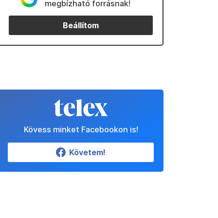
megbízható forrásnak!
Beállítom
Kövess minket Facebookon is!
Követem!