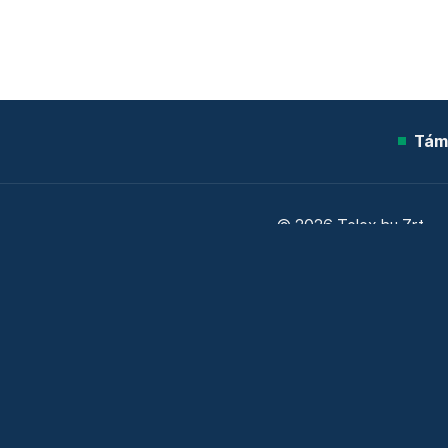
Tám
© 2026 Telex.hu Zrt.
Sütitájékoztató