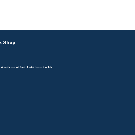
x Shop
datkezelési tájékoztató
zat
Telex Sales