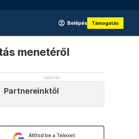
Belépés
Támogatás
ltás menetéről
Partnereinktől
Állítsd be a Telexet