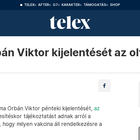
TELEX
AFTER
G7
KARAKTER
TÁMOGATÁS
SHOP
n Viktor kijelentését az o
ma Orbán Viktor pénteki kijelentését,
az
esítéskor tájékoztatást adnak arról a
k, hogy milyen vakcina áll rendelkezésre a