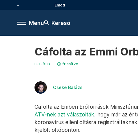
Emőd
Menü
Kereső
Cáfolta az Emmi Orbá
frissítve
BELFÖLD
Cseke Balázs
Cáfolta az Emberi Erőforrások Minisztériu
ATV-nek azt válaszolták
, hogy már az ért
koronavírus elleni oltásra regisztráltakna
kijelölt oltóponton.