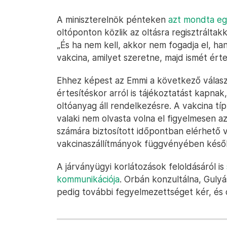
A miniszterelnök pénteken
azt mondta eg
oltóponton közlik az oltásra regisztráltak
„És ha nem kell, akkor nem fogadja el, h
vakcina, amilyet szeretne, majd ismét érte
Ehhez képest az Emmi a következő válas
értesítéskor arról is tájékoztatást kapnak
oltóanyag áll rendelkezésre. A vakcina típ
valaki nem olvasta volna el figyelmesen az
számára biztosított időpontban elérhető v
vakcinaszállítmányok függvényében később
A járványügyi korlátozások feloldásáról is
kommunikációja
. Orbán konzultálna, Gulyá
pedig további fegyelmezettséget kér, és óv