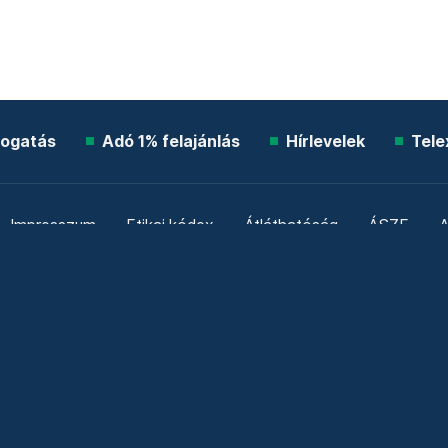
ogatás
Adó 1% felajánlás
Hírlevelek
Tele
Impresszum
Etikai kódex
Átláthatóság
ÁSZF
A
Süti beállítások
Szabályzatok
Kommentelési szabály