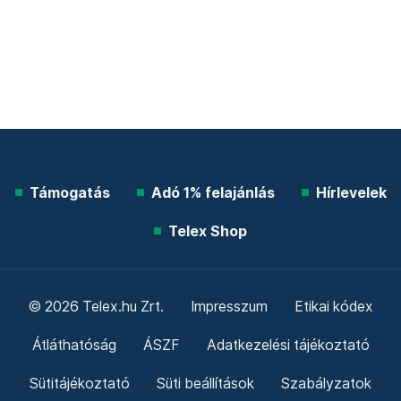
Támogatás
Adó 1% felajánlás
Hírlevelek
Telex Shop
© 2026 Telex.hu Zrt.
Impresszum
Etikai kódex
Átláthatóság
ÁSZF
Adatkezelési tájékoztató
Sütitájékoztató
Süti beállítások
Szabályzatok