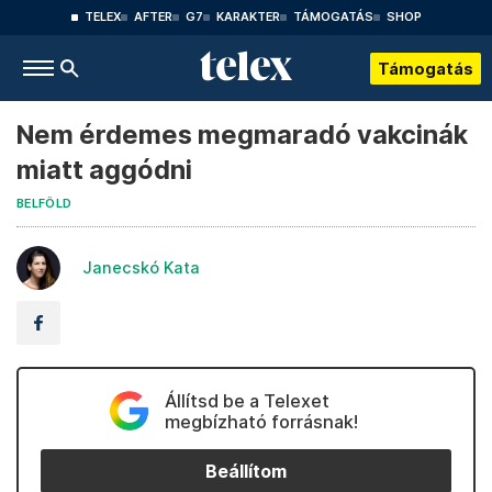
TELEX
AFTER
G7
KARAKTER
TÁMOGATÁS
SHOP
Támogatás
Nem érdemes megmaradó vakcinák
miatt aggódni
BELFÖLD
Janecskó Kata
Állítsd be a Telexet
megbízható forrásnak!
Beállítom