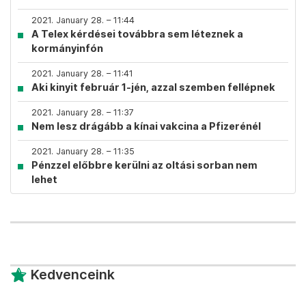
2021. January 28. – 11:44
A Telex kérdései továbbra sem léteznek a
kormányinfón
2021. January 28. – 11:41
Aki kinyit február 1-jén, azzal szemben fellépnek
2021. January 28. – 11:37
Nem lesz drágább a kínai vakcina a Pfizerénél
2021. January 28. – 11:35
Pénzzel előbbre kerülni az oltási sorban nem
lehet
Kedvenceink