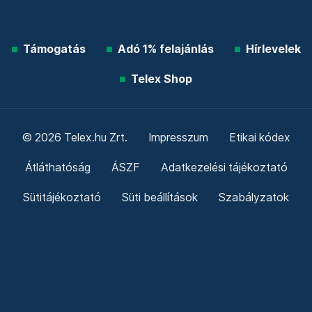
Támogatás
Adó 1% felajánlás
Hírlevelek
Telex Shop
© 2026 Telex.hu Zrt.
Impresszum
Etikai kódex
Átláthatóság
ÁSZF
Adatkezelési tájékoztató
Sütitájékoztató
Süti beállítások
Szabályzatok
Kommentelési szabályzat
Telex Sales