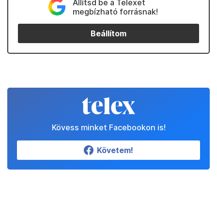
Állítsd be a Telexet
megbízható forrásnak!
Beállítom
Kövess minket Facebookon is!
Követem!