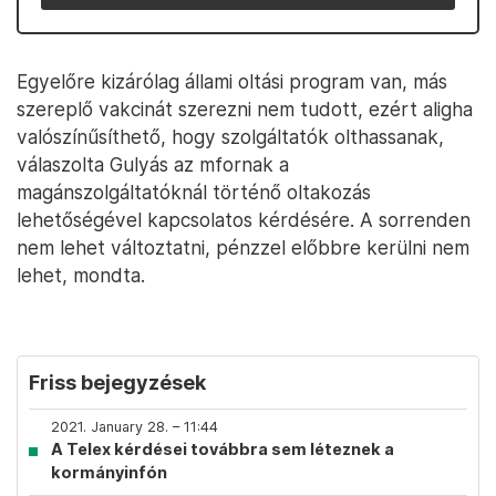
Egyelőre kizárólag állami oltási program van, más
szereplő vakcinát szerezni nem tudott, ezért aligha
valószínűsíthető, hogy szolgáltatók olthassanak,
válaszolta Gulyás az mfornak a
magánszolgáltatóknál történő oltakozás
lehetőségével kapcsolatos kérdésére. A sorrenden
nem lehet változtatni, pénzzel előbbre kerülni nem
lehet, mondta.
Friss bejegyzések
2021. January 28. – 11:44
A Telex kérdései továbbra sem léteznek a
kormányinfón