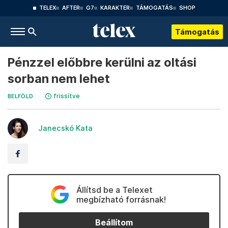
TELEX
AFTER
G7
KARAKTER
TÁMOGATÁS
SHOP
Támogatás
Pénzzel előbbre kerülni az oltási
sorban nem lehet
frissítve
BELFÖLD
Janecskó Kata
Állítsd be a Telexet
megbízható forrásnak!
Beállítom