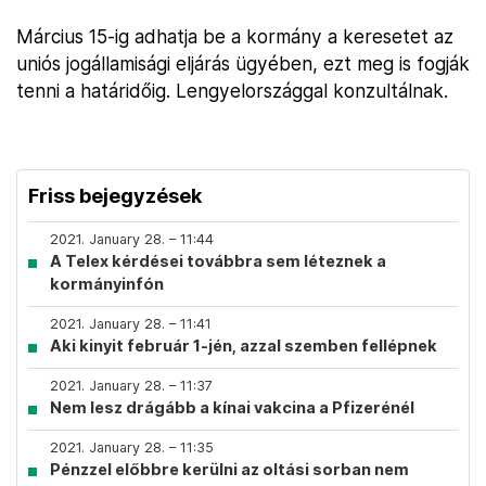
Március 15-ig adhatja be a kormány a keresetet az
uniós jogállamisági eljárás ügyében, ezt meg is fogják
tenni a határidőig. Lengyelországgal konzultálnak.
Friss bejegyzések
2021. January 28. – 11:44
A Telex kérdései továbbra sem léteznek a
kormányinfón
2021. January 28. – 11:41
Aki kinyit február 1-jén, azzal szemben fellépnek
2021. January 28. – 11:37
Nem lesz drágább a kínai vakcina a Pfizerénél
2021. January 28. – 11:35
Pénzzel előbbre kerülni az oltási sorban nem