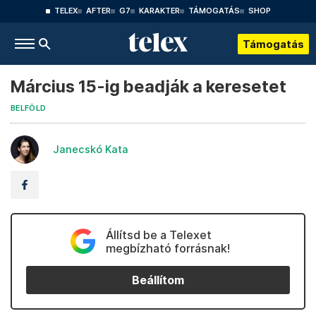
TELEX
AFTER
G7
KARAKTER
TÁMOGATÁS
SHOP
Támogatás
Március 15-ig beadják a keresetet
BELFÖLD
Janecskó Kata
Állítsd be a Telexet
megbízható forrásnak!
Beállítom