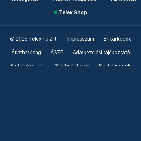
Telex Shop
© 2026 Telex.hu Zrt.
Impresszum
Etikai kódex
Átláthatóság
ÁSZF
Adatkezelési tájékoztató
Sütitájékoztató
Süti beállítások
Szabályzatok
Kommentelési szabályzat
Telex Sales