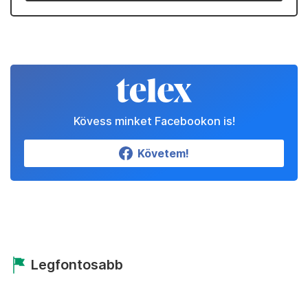
Kövess minket Facebookon is!
Követem!
Legfontosabb