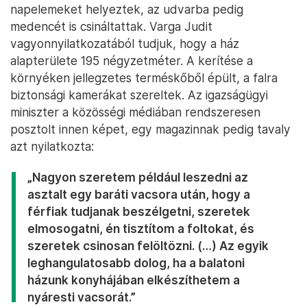
napelemeket helyeztek, az udvarba pedig
medencét is csináltattak. Varga Judit
vagyonnyilatkozatából tudjuk, hogy a ház
alapterülete 195 négyzetméter. A kerítése a
környéken jellegzetes terméskőből épült, a falra
biztonsági kamerákat szereltek. Az igazságügyi
miniszter a közösségi médiában rendszeresen
posztolt innen képet, egy magazinnak pedig tavaly
azt nyilatkozta:
„Nagyon szeretem például leszedni az
asztalt egy baráti vacsora után, hogy a
férfiak tudjanak beszélgetni, szeretek
elmosogatni, én tisztítom a foltokat, és
szeretek csinosan felöltözni. (…) Az egyik
leghangulatosabb dolog, ha a balatoni
házunk konyhájában elkészíthetem a
nyáresti vacsorát.”