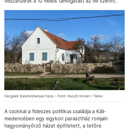
visszafizetik a 10 milliós támogatást az IM szerint.
Vargáék balatonhenyei háza – Fotó: Huszti István / Telex
A csokkal a fideszes politikus családja a Káli-
medencében egy egykori parasztház romjain
hagyományőrző házat építtetett, a tetőre