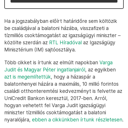
Ha a jogszabályban előírt határidőre sem költözik
be családjával a balatoni házába, visszafizeti a
tízmilliós csoktámogatást az igazságügyi miniszter –
közölte szerdán az
RTL Híradóval
az Igazságügy
Minisztérium (IM) sajtóosztálya.
Több cikket is írtunk az elmúlt napokban
Varga
Judit és Magyar Péter ingatlanjairól
, az egyikben
azt is megemlítettük
, hogy a házaspár a
balatonhenyei házára a maximális, 10 millió forintos
családi otthonteremtési kedvezményt is felvette az
UniCredit Bankon keresztül, 2017-ben. Arról,
hogyan vehetett fel Varga Judit igazságügyi
miniszter tízmilliós csoktámogatást a balatoni
nyaralójára,
ebben a cikkünkben írtunk részletesen
.