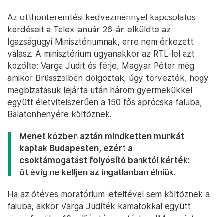
Az otthonteremtési kedvezménnyel kapcsolatos
kérdéseit a Telex január 26-án elküldte az
Igazságügyi Minisztériumnak, erre nem érkezett
válasz. A minisztérium ugyanakkor az RTL-lel azt
közölte: Varga Judit és férje, Magyar Péter még
amikor Brüsszelben dolgoztak, úgy tervezték, hogy
megbízatásuk lejárta után három gyermekükkel
együtt életvitelszerűen a 150 fős aprócska faluba,
Balatonhenyére költöznek.
Menet közben aztán mindketten munkát
kaptak Budapesten, ezért a
csoktámogatást folyósító banktól kérték:
öt évig ne kelljen az ingatlanban élniük.
Ha az ötéves moratórium leteltével sem költöznek a
faluba, akkor Varga Juditék kamatokkal együtt