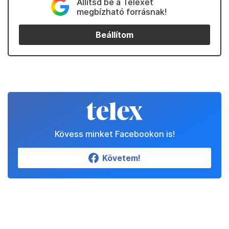
Állítsd be a Telexet
megbízható forrásnak!
Beállítom
Kövess minket Facebookon is!
Követem!