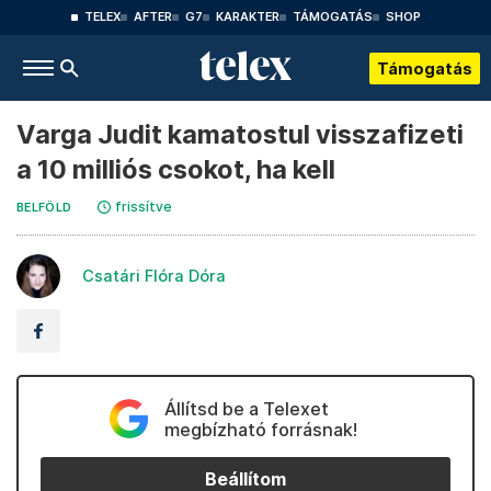
TELEX
AFTER
G7
KARAKTER
TÁMOGATÁS
SHOP
Támogatás
Varga Judit kamatostul visszafizeti
a 10 milliós csokot, ha kell
frissítve
BELFÖLD
Csatári Flóra Dóra
Állítsd be a Telexet
megbízható forrásnak!
Beállítom