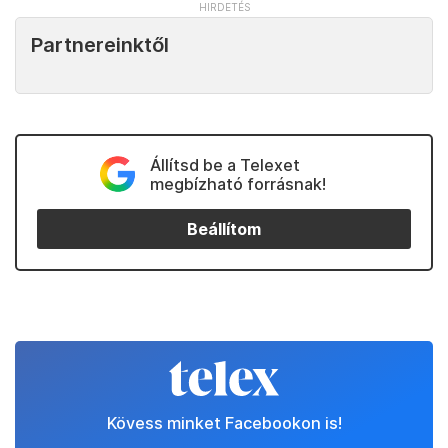
Partnereinktől
Állítsd be a Telexet
megbízható forrásnak!
Beállítom
Kövess minket Facebookon is!