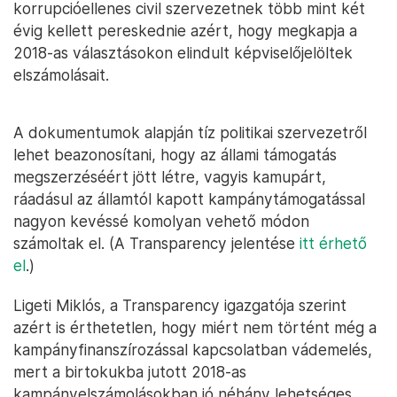
korrupcióellenes civil szervezetnek több mint két
évig kellett pereskednie azért, hogy megkapja a
2018-as választásokon elindult képviselőjelöltek
elszámolásait.
A dokumentumok alapján tíz politikai szervezetről
lehet beazonosítani, hogy az állami támogatás
megszerzéséért jött létre, vagyis kamupárt,
ráadásul az államtól kapott kampánytámogatással
nagyon kevéssé komolyan vehető módon
számoltak el. (A Transparency jelentése
itt érhető
el
.)
Ligeti Miklós, a Transparency igazgatója szerint
azért is érthetetlen, hogy miért nem történt még a
kampányfinanszírozással kapcsolatban vádemelés,
mert a birtokukba jutott 2018-as
kampányelszámolásokban jó néhány lehetséges