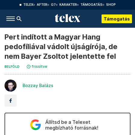
TELEX
AFTER
G7
KARAKTER
TÁMOGATÁS
SHOP
Támogatás
Pert indított a Magyar Hang
pedofíliával vádolt újságírója, de
nem Bayer Zsoltot jelentette fel
frissítve
BELFÖLD
Bozzay Balázs
Állítsd be a Telexet
megbízható forrásnak!