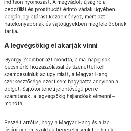
indítson nyomozást. A megvádolt újságíró a
pedofíliát és prostitúciót érintő vádak ügyében
polgári jogi eljárást kezdeményez, mert azt
hatékonyabbnak és sajtóügyekben megfelelőbbnek
tartja.
A legvégsőkig el akarják vinni
György Zsombor azt mondta, a mai napig sok
becsmérlő hozzászólással és üzenettel kell
szembesülniük az ügy miatt, a Magyar Hang
szerkesztősége ezért sem hagyhatta annyiban a
dolgot. Sajtótörténeti jelentőségű perre
számítanak, a legvégsőkig hajlandóak elmenni –
mondta.
Beszélt arról is, hogy a Magyar Hang és a lap
újságírói nem szoktak beperelni senkit, ellenük