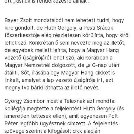
ott „kisfiúk is rendelkezésre állnak”.
Bayer Zsolt mondataiból nem lehetett tudni, hogy
kire gondolt, de Huth Gergely, a Pesti Srácok
főszerkesztője elég részletesen körülírta, hogy kiről
lehet szó. Konkrétan ő sem nevezte meg az illetőt,
de egyebek mellett leírta, hogy a Magyar Hang
vezető újságírójáról lehet szó, aki korábban a
Magyar Nemzetnél dolgozott, de „a G-nap után
átállt”. Sőt, írásába egy Magyar Hang-cikket is
linkelt, amelyet a lap vezető újságírója írt, ezt
megnyitva bárki láthatta az illető nevét.
György Zsombor most a Telexnek azt mondta:
kollégája megtette a feljelentést Huth Gergely (és
ismeretlen tettesek ellen), amit egyenesen Polt
Péter legfőbb ügyésznek címzett. A feljelentés
szövege szerint a kifogásolt cikk alapján