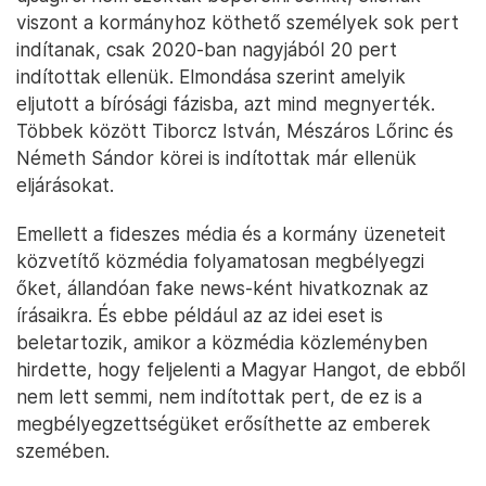
viszont a kormányhoz köthető személyek sok pert
indítanak, csak 2020-ban nagyjából 20 pert
indítottak ellenük. Elmondása szerint amelyik
eljutott a bírósági fázisba, azt mind megnyerték.
Többek között Tiborcz István, Mészáros Lőrinc és
Németh Sándor körei is indítottak már ellenük
eljárásokat.
Emellett a fideszes média és a kormány üzeneteit
közvetítő közmédia folyamatosan megbélyegzi
őket, állandóan fake news-ként hivatkoznak az
írásaikra. És ebbe például az az idei eset is
beletartozik, amikor a közmédia közleményben
hirdette, hogy feljelenti a Magyar Hangot, de ebből
nem lett semmi, nem indítottak pert, de ez is a
megbélyegzettségüket erősíthette az emberek
szemében.