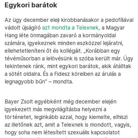
Egykori barátok
Az ügy december eleji kirobbanásakor a pedofíliával
vádolt újságíró
azt mondta a Telexnek
, a Magyar
Hang léte önmagában zavaró a kormányoldal
számára, igyekeznek minden eszközzel lejáratni,
ellehetetleníteni őt és kollégáit. „Korábban egy
tévéműsorban a lelövésünk is szóba került már. Úgy
tekintenek ránk, mint egykori barátok, akik átálltak
a sötét oldalra. És a Fidesz köreiben az árulás a
legnagyobb bűn” – mondta.
Bayer Zsolt egyébként még december elején
igyekezett más megvilágításba helyezni a
történetet, leginkább azzal, hogy kiemelte, elhiszi
az illetőnek azt, amit a Telexnek is mondott, vagyis,
hogy soha nem létesített szexuális kapcsolatot