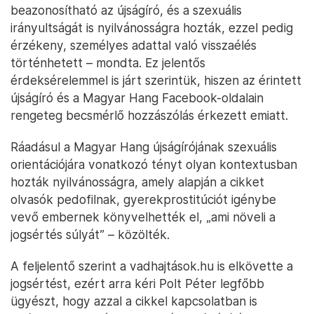
beazonosítható az újságíró, és a szexuális
irányultságát is nyilvánosságra hozták, ezzel pedig
érzékeny, személyes adattal való visszaélés
történhetett – mondta. Ez jelentős
érdeksérelemmel is járt szerintük, hiszen az érintett
újságíró és a Magyar Hang Facebook-oldalain
rengeteg becsmérlő hozzászólás érkezett emiatt.
Ráadásul a Magyar Hang újságírójának szexuális
orientációjára vonatkozó tényt olyan kontextusban
hozták nyilvánosságra, amely alapján a cikket
olvasók pedofilnak, gyerekprostitúciót igénybe
vevő embernek könyvelhették el, „ami növeli a
jogsértés súlyát” – közölték.
A feljelentő szerint a vadhajtások.hu is elkövette a
jogsértést, ezért arra kéri Polt Péter legfőbb
ügyészt, hogy azzal a cikkel kapcsolatban is