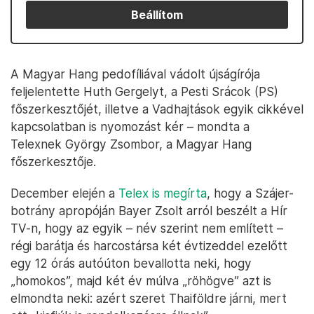
Beállítom
A Magyar Hang pedofíliával vádolt újságírója
feljelentette Huth Gergelyt, a Pesti Srácok (PS)
főszerkesztőjét, illetve a Vadhajtások egyik cikkével
kapcsolatban is nyomozást kér – mondta a
Telexnek György Zsombor, a Magyar Hang
főszerkesztője.
December elején a
Telex is megírta
, hogy a Szájer-
botrány apropóján Bayer Zsolt arról beszélt a Hír
TV-n, hogy az egyik – név szerint nem említett –
régi barátja és harcostársa két évtizeddel ezelőtt
egy 12 órás autóúton bevallotta neki, hogy
„homokos”, majd két év múlva „röhögve” azt is
elmondta neki: azért szeret Thaiföldre járni, mert