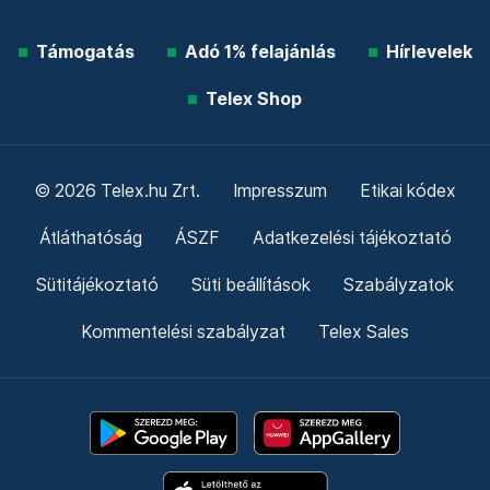
Támogatás
Adó 1% felajánlás
Hírlevelek
Telex Shop
© 2026 Telex.hu Zrt.
Impresszum
Etikai kódex
Átláthatóság
ÁSZF
Adatkezelési tájékoztató
Sütitájékoztató
Süti beállítások
Szabályzatok
Kommentelési szabályzat
Telex Sales