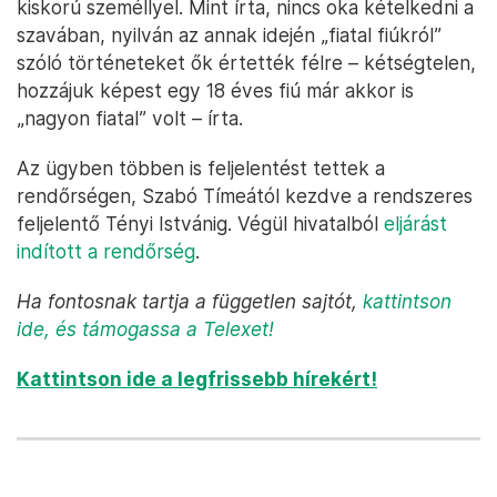
kiskorú személlyel. Mint írta, nincs oka kételkedni a
szavában, nyilván az annak idején „fiatal fiúkról”
szóló történeteket ők értették félre – kétségtelen,
hozzájuk képest egy 18 éves fiú már akkor is
„nagyon fiatal” volt – írta.
Az ügyben többen is feljelentést tettek a
rendőrségen, Szabó Tímeától kezdve a rendszeres
feljelentő Tényi Istvánig. Végül hivatalból
eljárást
indított a rendőrség
.
Ha fontosnak tartja a független sajtót,
kattintson
ide
, és támogassa a Telexet!
Kattintson ide a legfrissebb hírekért!