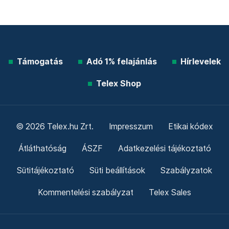
Támogatás
Adó 1% felajánlás
Hírlevelek
Telex Shop
© 2026 Telex.hu Zrt.
Impresszum
Etikai kódex
Átláthatóság
ÁSZF
Adatkezelési tájékoztató
Sütitájékoztató
Süti beállítások
Szabályzatok
Kommentelési szabályzat
Telex Sales