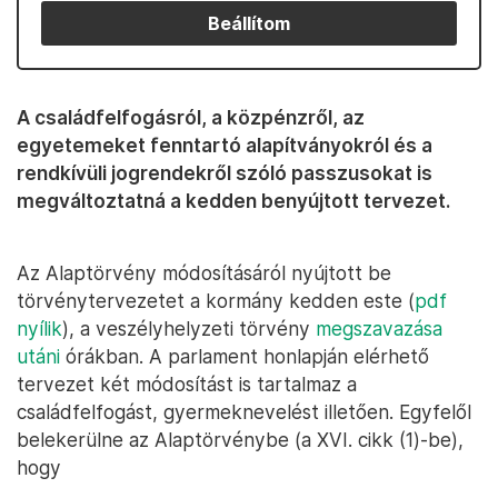
Beállítom
A családfelfogásról, a közpénzről, az
egyetemeket fenntartó alapítványokról és a
rendkívüli jogrendekről szóló passzusokat is
megváltoztatná a kedden benyújtott tervezet.
Az Alaptörvény módosításáról nyújtott be
törvénytervezetet a kormány kedden este (
pdf
nyílik
), a veszélyhelyzeti törvény
megszavazása
utáni
órákban. A parlament honlapján elérhető
tervezet két módosítást is tartalmaz a
családfelfogást, gyermeknevelést illetően. Egyfelől
belekerülne az Alaptörvénybe (a XVI. cikk (1)-be),
hogy