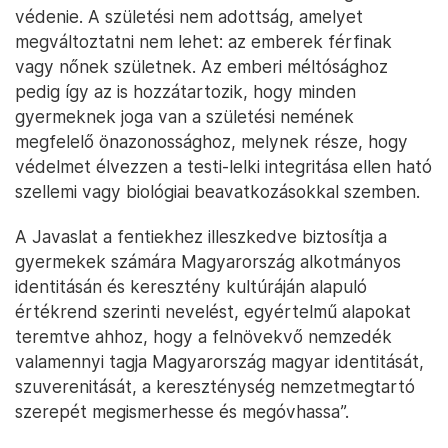
védenie. A születési nem adottság, amelyet
megváltoztatni nem lehet: az emberek férfinak
vagy nőnek születnek. Az emberi méltósághoz
pedig így az is hozzátartozik, hogy minden
gyermeknek joga van a születési nemének
megfelelő önazonossághoz, melynek része, hogy
védelmet élvezzen a testi-lelki integritása ellen ható
szellemi vagy biológiai beavatkozásokkal szemben.
A Javaslat a fentiekhez illeszkedve biztosítja a
gyermekek számára Magyarország alkotmányos
identitásán és keresztény kultúráján alapuló
értékrend szerinti nevelést, egyértelmű alapokat
teremtve ahhoz, hogy a felnövekvő nemzedék
valamennyi tagja Magyarország magyar identitását,
szuverenitását, a kereszténység nemzetmegtartó
szerepét megismerhesse és megóvhassa”.