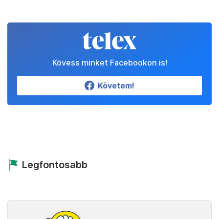
Kövess minket Facebookon is!
Követem!
Legfontosabb