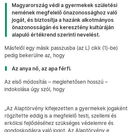
Magyarország védi a gyermekek születési
nemének megfelelő önazonossághoz való
jogát, és biztosítja a hazánk alkotmányos
önazonosságán és keresztény kultúráján
alapuló értékrend szerinti nevelést.
Másfelől egy másik passzusba (az L) cikk (1)-be)
pedig bekerülne az, hogy
Az anya nő, az apa férfi.
Az első módosítás – meglehetősen hosszú –
indokolása úgy szól, hogy
„Az Alaptörvény kifejezetten a gyermekek jogaként
rögzítette eddig is a megfelelő testi, szellemi és
erkölcsi fejlődéséhez szükséges védelemre és
gondoskodásra való jogot. Az Alaptörvény e