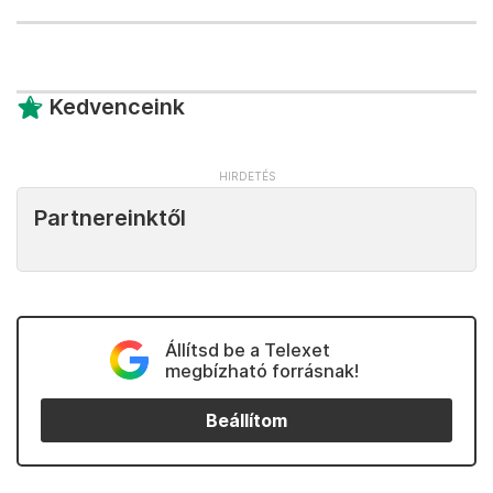
Kedvenceink
Partnereinktől
Állítsd be a Telexet
megbízható forrásnak!
Beállítom