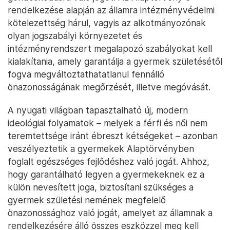
rendelkezése alapján az államra intézményvédelmi
kötelezettség hárul, vagyis az alkotmányozónak
olyan jogszabályi környezetet és
intézményrendszert megalapozó szabályokat kell
kialakítania, amely garantálja a gyermek születésétől
fogva megváltoztathatatlanul fennálló
önazonosságának megőrzését, illetve megóvását.
A nyugati világban tapasztalható új, modern
ideológiai folyamatok – melyek a férfi és női nem
teremtettsége iránt ébreszt kétségeket – azonban
veszélyeztetik a gyermekek Alaptörvényben
foglalt egészséges fejlődéshez való jogát. Ahhoz,
hogy garantálható legyen a gyermekeknek ez a
külön nevesített joga, biztosítani szükséges a
gyermek születési nemének megfelelő
önazonossághoz való jogát, amelyet az államnak a
rendelkezésére álló összes eszközzel meg kell