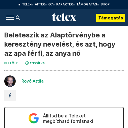
TELEX
AFTER
G7
KARAKTER
TÁMOGATÁS
SHOP
Támogatás
Beleteszik az Alaptörvénybe a
keresztény nevelést, és azt, hogy
az apa férfi, az anya nő
frissítve
BELFÖLD
Rovó Attila
Állítsd be a Telexet
megbízható forrásnak!