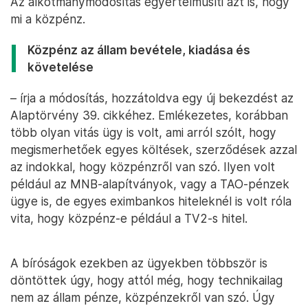
Az alkotmánymódosítás egyértelműsíti azt is, hogy
mi a közpénz.
Közpénz az állam bevétele, kiadása és
követelése
– írja a módosítás, hozzátoldva egy új bekezdést az
Alaptörvény 39. cikkéhez. Emlékezetes, korábban
több olyan vitás ügy is volt, ami arról szólt, hogy
megismerhetőek egyes költések, szerződések azzal
az indokkal, hogy közpénzről van szó. Ilyen volt
például az MNB-alapítványok, vagy a TAO-pénzek
ügye is, de egyes eximbankos hiteleknél is volt róla
vita, hogy közpénz-e például a TV2-s hitel.
A bíróságok ezekben az ügyekben többször is
döntöttek úgy, hogy attól még, hogy technikailag
nem az állam pénze, közpénzekről van szó. Úgy