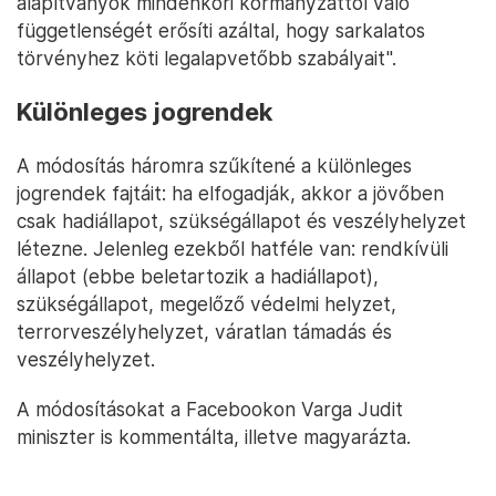
alapítványok mindenkori kormányzattól való
függetlenségét erősíti azáltal, hogy sarkalatos
törvényhez köti legalapvetőbb szabályait".
Különleges jogrendek
A módosítás háromra szűkítené a különleges
jogrendek fajtáit: ha elfogadják, akkor a jövőben
csak hadiállapot, szükségállapot és veszélyhelyzet
létezne. Jelenleg ezekből hatféle van: rendkívüli
állapot (ebbe beletartozik a hadiállapot),
szükségállapot, megelőző védelmi helyzet,
terrorveszélyhelyzet, váratlan támadás és
veszélyhelyzet.
A módosításokat a Facebookon Varga Judit
miniszter is kommentálta, illetve magyarázta.