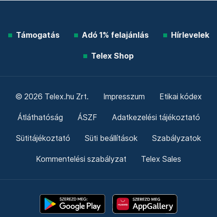
Támogatás
Adó 1% felajánlás
Hírlevelek
Telex Shop
© 2026 Telex.hu Zrt.
Impresszum
Etikai kódex
Átláthatóság
ÁSZF
Adatkezelési tájékoztató
Sütitájékoztató
Süti beállítások
Szabályzatok
Kommentelési szabályzat
Telex Sales