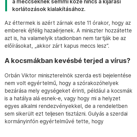
a meccseknek semmi köze nincs a kijárási
korlátozások kialakításához.
Az éttermek is azért zárnak este 11 órakor, hogy az
emberek éjfélig hazaérjenek. A miniszter hozzátette
azt is, ha valamelyik stadionban nem tartják be az
előírásokat, „akkor zárt kapus meccs lesz”.
A kocsmákban kevésbé terjed a vírus?
Orbán Viktor miniszterelnök szerda esti bejelentése
nem volt egyértelmű, hogy a szórakozóhelyek
bezárása mely egységeket érinti, például a kocsmák
is a hatálya alá esnek-e, vagy hogy mi a helyzet
egyes alkalmi rendezvényekkel, de a rendeletben
sem sikerült ezt teljesen tisztázni. Gulyás a szerdai
kormányinfón egyértelművé tette, hogy