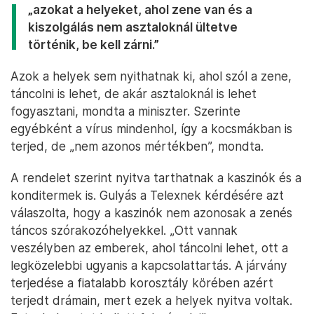
„azokat a helyeket, ahol zene van és a
kiszolgálás nem asztaloknál ültetve
történik, be kell zárni.”
Azok a helyek sem nyithatnak ki, ahol szól a zene,
táncolni is lehet, de akár asztaloknál is lehet
fogyasztani, mondta a miniszter. Szerinte
egyébként a vírus mindenhol, így a kocsmákban is
terjed, de „nem azonos mértékben”, mondta.
A rendelet szerint nyitva tarthatnak a kaszinók és a
konditermek is. Gulyás a Telexnek kérdésére azt
válaszolta, hogy a kaszinók nem azonosak a zenés
táncos szórakozóhelyekkel. „Ott vannak
veszélyben az emberek, ahol táncolni lehet, ott a
legközelebbi ugyanis a kapcsolattartás. A járvány
terjedése a fiatalabb korosztály körében azért
terjedt drámain, mert ezek a helyek nyitva voltak.