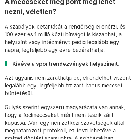
A meccseket még pont meg lehet
nézni, véletlen?
A szabályok betartását a rendőrség ellenőrzi, és
100 ezer és 1 millió közti bírságot is kiszabhat, a
helyszínt vagy intézményt pedig legalább egy
napra, legfeljebb egy évre bezárathatja.
Kivéve a sportrendezvények helyszíneit.
Azt ugyanis nem zárathatja be, elrendelhet viszont
legalább egy, legfeljebb tíz zárt kapus meccset
büntetésül.
Gulyás szerint egyszerű magyarázata van annak,
hogy a focimeccseket miért nem teszik zárt
kapussá. „Van egy nemzetközi szövetségek által
meghatározott protokoll, ez teszi lehetővé a
szabad döntést számunkra. A színházakban,