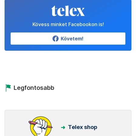
Kövess minket Facebookon is!
Követem!
Legfontosabb
Telex shop