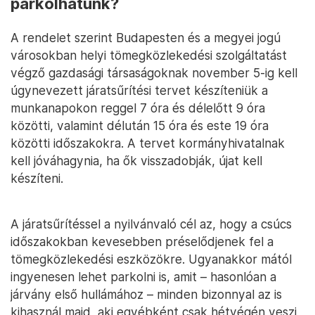
parkolhatunk?
A rendelet szerint Budapesten és a megyei jogú
városokban helyi tömegközlekedési szolgáltatást
végző gazdasági társaságoknak november 5-ig kell
úgynevezett járatsűrítési tervet készíteniük a
munkanapokon reggel 7 óra és délelőtt 9 óra
közötti, valamint délután 15 óra és este 19 óra
közötti időszakokra. A tervet kormányhivatalnak
kell jóváhagynia, ha ők visszadobják, újat kell
készíteni.
A járatsűrítéssel a nyilvánvaló cél az, hogy a csúcs
időszakokban kevesebben préselődjenek fel a
tömegközlekedési eszközökre. Ugyanakkor mától
ingyenesen lehet parkolni is, amit – hasonlóan a
járvány első hullámához – minden bizonnyal az is
kihasznál majd, aki egyébként csak hétvégén veszi