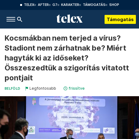
TELEX
AFTER
G7
KARAKTER
TÁMOGATÁS
SHOP
Támogatás
Kocsmákban nem terjed a vírus?
Stadiont nem zárhatnak be? Miért
hagyták ki az időseket?
Összeszedtük a szigorítás vitatott
pontjait
Legfontosabb
frissítve
BELFÖLD