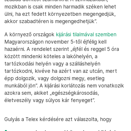
mozikban is csak minden harmadik széken lehet
ülni, ha ezt fedett környezetben megengedjük,
akkor szabadtéren is megengedhetjük”.
A környező országok
kijárási tilalmával szemben
Magyarországon november 5-től éjfélig kell
hazaérni. A rendelet szerint „éjfél és reggel 5 óra
között mindenki köteles a lakóhelyén, a
tartózkodási helyén vagy a szálláshelyén
tartózkodni, kivéve ha azért van az utcán, mert
épp dolgozik, vagy dolgozni megy, esetleg
munkából jön”. A kijárási korlátozás nem vonatkozik
azokra sem, akiket „egészségkárosodás,
életveszély vagy súlyos kár fenyeget”.
Gulyás a Telex kérdésére azt válaszolta, hogy