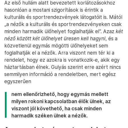
Az első hullám alatt bevezetett korlátozásokhoz
hasonlóan a mostani szigorítások is érintik a
kulturális és sportrendezvények látogatóit is. Mától
„a nézők a kulturális és sportrendezvényeken csak
minden harmadik ülőhelyet foglalhatják el”. Azaz
két
néző között két ülőhelyet üresen kell hagyni
, és a
közvetlenül egymás mögötti ülőhelyeket sem
foglalhatják el a nézők. Arra viszont nem tér ki a
rendelet, hogy ez azokra is vonatkozik-e, akik egy
háztartásban élnek. Gulyás szerint erre azért nincs
semmilyen információ a rendeletben, mert egész
egyszerűen
nem ellenőrizhető, hogy egymás mellett
milyen rokoni kapcsolatban élők ülnek, az
viszont jól követhető, ha csak minden
harmadik széken ülnek a nézők.