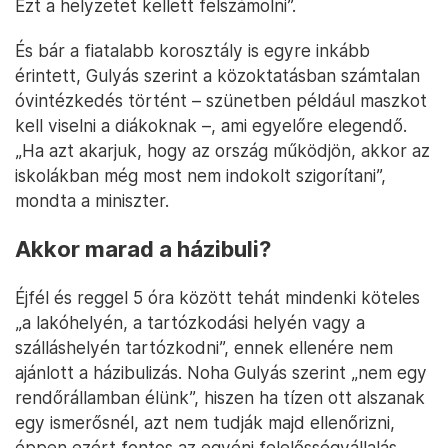
Ezt a helyzetet kellett felszámolni”.
És bár a fiatalabb korosztály is egyre inkább
érintett, Gulyás szerint a közoktatásban számtalan
óvintézkedés történt – szünetben például maszkot
kell viselni a diákoknak –, ami egyelőre elegendő.
„Ha azt akarjuk, hogy az ország működjön, akkor az
iskolákban még most nem indokolt szigorítani”,
mondta a miniszter.
Akkor marad a házibuli?
Éjfél és reggel 5 óra között tehát mindenki köteles
„a lakóhelyén, a tartózkodási helyén vagy a
szálláshelyén tartózkodni”, ennek ellenére nem
ajánlott a házibulizás. Noha Gulyás szerint „nem egy
rendőrállamban élünk”, hiszen ha tízen ott alszanak
egy ismerősnél, azt nem tudják majd ellenőrizni,
éppen ezért fontos az egyéni felelősségvállalás.