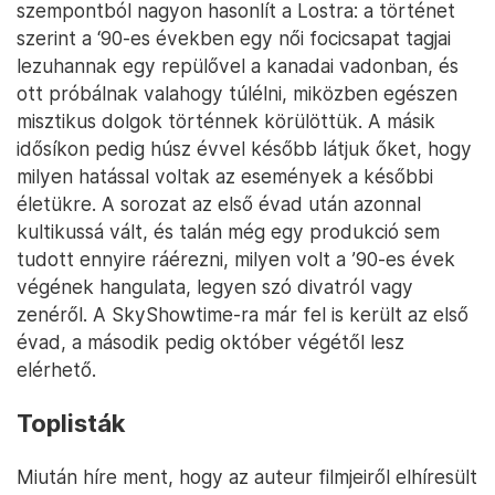
szempontból nagyon hasonlít a Lostra: a történet
szerint a ‘90-es években egy női focicsapat tagjai
lezuhannak egy repülővel a kanadai vadonban, és
ott próbálnak valahogy túlélni, miközben egészen
misztikus dolgok történnek körülöttük. A másik
idősíkon pedig húsz évvel később látjuk őket, hogy
milyen hatással voltak az események a későbbi
életükre. A sorozat az első évad után azonnal
kultikussá vált, és talán még egy produkció sem
tudott ennyire ráérezni, milyen volt a ’90-es évek
végének hangulata, legyen szó divatról vagy
zenéről. A SkyShowtime-ra már fel is került az első
évad, a második pedig október végétől lesz
elérhető.
Toplisták
Miután híre ment, hogy az auteur filmjeiről elhíresült