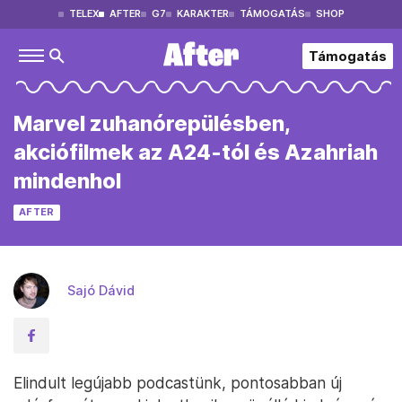
TELEX
AFTER
G7
KARAKTER
TÁMOGATÁS
SHOP
Támogatás
Marvel zuhanórepülésben,
akciófilmek az A24-tól és Azahriah
mindenhol
AFTER
Sajó Dávid
Elindult legújabb podcastünk, pontosabban új