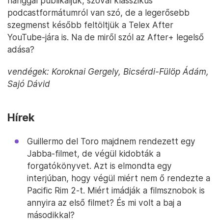
hanggal publikáljuk, szóval klasszikus
podcastformátumról van szó, de a legerősebb
szegmenst később feltöltjük a Telex After
YouTube-jára is. Na de miről szól az After+ legelső
adása?
vendégek: Koroknai Gergely, Bicsérdi-Fülöp Ádám,
Sajó Dávid
Hírek
Guillermo del Toro majdnem rendezett egy
Jabba-filmet, de végül kidobták a
forgatókönyvet. Azt is elmondta egy
interjúban, hogy végül miért nem ő rendezte a
Pacific Rim 2-t. Miért imádják a filmsznobok is
annyira az első filmet? És mi volt a baj a
másodikkal?