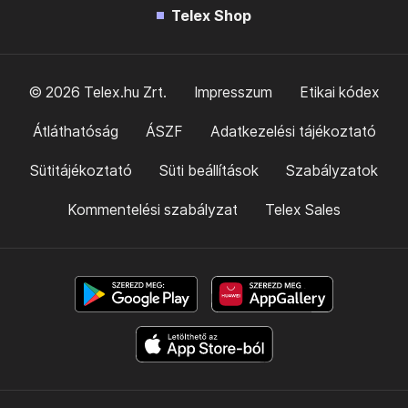
Telex Shop
© 2026 Telex.hu Zrt.
Impresszum
Etikai kódex
Átláthatóság
ÁSZF
Adatkezelési tájékoztató
Sütitájékoztató
Süti beállítások
Szabályzatok
Kommentelési szabályzat
Telex Sales