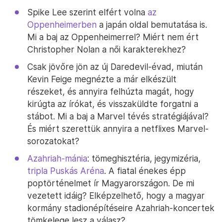
Spike Lee szerint elfért volna
az
Oppenheimerben
a japán oldal bemutatása is.
Mi a baj az Oppenheimerrel? Miért nem ért
Christopher Nolan a női karakterekhez?
Csak jövőre jön az új Daredevil-évad, miután
Kevin Feige megnézte a már elkészült
részeket, és annyira felhúzta magát, hogy
kirúgta az írókat, és visszaküldte forgatni a
stábot. Mi a baj a Marvel tévés stratégiájával?
És miért szerettük annyira a netflixes Marvel-
sorozatokat?
Azahriah-mánia
: tömeghisztéria, jegymizéria,
tripla Puskás Aréna
. A fiatal énekes épp
poptörténelmet ír Magyarországon. De mi
vezetett idáig? Elképzelhető, hogy a magyar
kormány stadionépítéseire Azahriah-koncertek
tömkelege lesz a válasz?