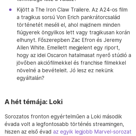
Kijött a The Iron Claw Trailere. Az A24-os film
a tragikus sorsú Von Erich pankrátorcsalád
történetét meséli el, ahol majdnem minden
fiúgyerek öngyilkos lett vagy tragikusan korán
elhunyt. Főszerepben Zac Efron és Jeremy
Allen White. Emellett megjelent egy riport,
hogy az idei Oscaron hatalmasat nyerő stúdió a
jövőben akciófilmekkel és franchise filmekkel
növelné a bevételeit. Jó lesz ez nekünk
egyáltalán?
A hét témája: Loki
Sorozatos fronton egyértelműen a Loki második
évada volt a legfontosabb történés streamingen,
hiszen az első évad
az egyik legjobb Marvel-sorozat