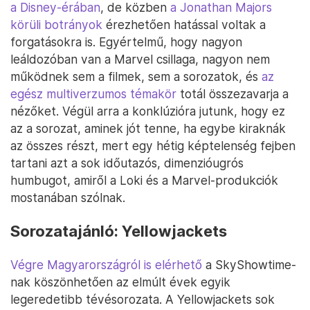
a Disney-érában
, de közben
a Jonathan Majors
körüli botrányok
érezhetően hatással voltak a
forgatásokra is. Egyértelmű, hogy nagyon
leáldozóban van a Marvel csillaga, nagyon nem
működnek sem a filmek, sem a sorozatok, és
az
egész multiverzumos témakör
totál összezavarja a
nézőket. Végül arra a konklúzióra jutunk, hogy ez
az a sorozat, aminek jót tenne, ha egybe kiraknák
az összes részt, mert egy hétig képtelenség fejben
tartani azt a sok időutazós, dimenzióugrós
humbugot, amiről a Loki és a Marvel-produkciók
mostanában szólnak.
Sorozatajánló: Yellowjackets
Végre Magyarországról is elérhető
a SkyShowtime-
nak köszönhetően az elmúlt évek egyik
legeredetibb tévésorozata. A Yellowjackets sok