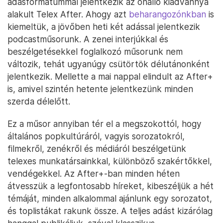
adásformátummal jelentkezik az önálló kiadvánnyá
alakult Telex After. Ahogy azt
beharangozónkban
is
kiemeltük, a jövőben heti két adással jelentkezik
podcastműsorunk. A zenei interjúkkal és
beszélgetésekkel foglalkozó műsorunk nem
változik, tehát ugyanúgy csütörtök délutánonként
jelentkezik. Mellette a mai nappal elindult az After+
is, amivel szintén hetente jelentkezünk minden
szerda délelőtt.
Ez a műsor annyiban tér el a megszokottól, hogy
általános popkultúráról, vagyis sorozatokról,
filmekről, zenékről és médiáról beszélgetünk
telexes munkatársainkkal, különböző szakértőkkel,
vendégekkel. Az After+-ban minden héten
átvesszük a legfontosabb híreket, kibeszéljük a hét
témáját, minden alkalommal ajánlunk egy sorozatot,
és toplistákat rakunk össze. A teljes adást kizárólag