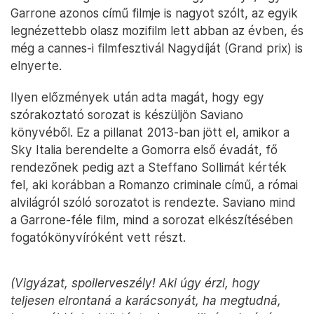
Garrone azonos című filmje is nagyot szólt, az egyik
legnézettebb olasz mozifilm lett abban az évben, és
még a cannes-i filmfesztivál Nagydíját (Grand prix) is
elnyerte.
Ilyen előzmények után adta magát, hogy egy
szórakoztató sorozat is készüljön Saviano
könyvéből. Ez a pillanat 2013-ban jött el, amikor a
Sky Italia berendelte a Gomorra első évadát, fő
rendezőnek pedig azt a Steffano Sollimát kérték
fel, aki korábban a Romanzo criminale című, a római
alvilágról szóló sorozatot is rendezte. Saviano mind
a Garrone-féle film, mind a sorozat elkészítésében
fogatókönyvíróként vett részt.
(Vigyázat, spoilerveszély! Aki úgy érzi, hogy
teljesen elrontaná a karácsonyát, ha megtudná,