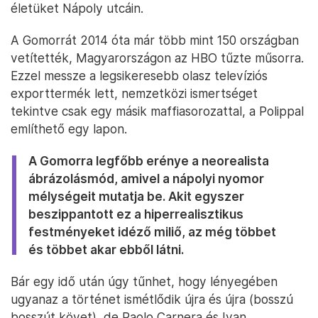
életüket Nápoly utcáin.
A Gomorrát 2014 óta már több mint 150 országban
vetítették, Magyarországon az HBO tűzte műsorra.
Ezzel messze a legsikeresebb olasz televíziós
exporttermék lett, nemzetközi ismertséget
tekintve csak egy másik maffiasorozattal, a Polippal
említhető egy lapon.
A Gomorra legfőbb erénye a neorealista
ábrázolásmód, amivel a nápolyi nyomor
mélységeit mutatja be. Akit egyszer
beszippantott ez a hiperrealisztikus
festményeket idéző miliő, az még többet
és többet akar ebből látni.
Bár egy idő után úgy tűnhet, hogy lényegében
ugyanaz a történet ismétlődik újra és újra (bosszú
bosszút követ), de Paolo Carnera és Ivan