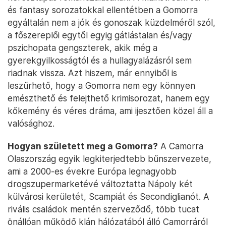
és fantasy sorozatokkal ellentétben a Gomorra
egyáltalán nem a jók és gonoszak küzdelméről szól,
a főszereplői egytől egyig gátlástalan és/vagy
pszichopata gengszterek, akik még a
gyerekgyilkosságtól és a hullagyalázásról sem
riadnak vissza. Azt hiszem, már ennyiből is
leszűrhető, hogy a Gomorra nem egy könnyen
emészthető és felejthető krimisorozat, hanem egy
kőkemény és véres dráma, ami ijesztően közel áll a
valósághoz.
Hogyan született meg a Gomorra?
A Camorra
Olaszország egyik legkiterjedtebb bűnszervezete,
ami a 2000-es évekre Európa legnagyobb
drogszupermarketévé változtatta Nápoly két
külvárosi kerületét, Scampiát és Secondiglianót. A
rivális családok mentén szerveződő, több tucat
önállóan működő klán hálózatából álló Camorráról