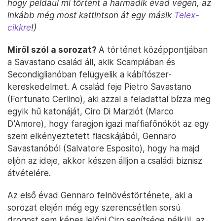
hogy például mi történt a harmadik évad végén, az
inkább még most kattintson át egy másik
Telex-
cikkre
!)
Miről szól a sorozat?
A történet középpontjában
a Savastano család áll, akik Scampiában és
Secondiglianóban felügyelik a kábítószer-
kereskedelmet. A család feje Pietro Savastano
(Fortunato Cerlino), aki azzal a feladattal bízza meg
egyik hű katonáját, Ciro Di Marziót (Marco
D'Amore), hogy faragjon igazi maffiafőnököt az egy
szem elkényeztetett fiacskájából, Gennaro
Savastanóból (Salvatore Esposito), hogy ha majd
eljön az ideje, akkor készen álljon a családi biznisz
átvételére.
Az első évad Gennaro felnövéstörténete, aki a
sorozat elején még egy szerencsétlen sorsú
drogost sem képes lelőni Ciro segítsége nélkül, az