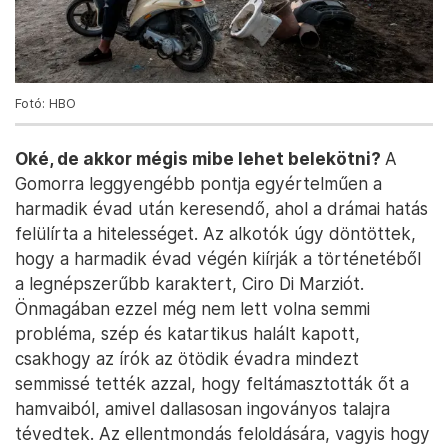
Fotó: HBO
Oké, de akkor mégis mibe lehet belekötni?
A
Gomorra leggyengébb pontja egyértelműen a
harmadik évad után keresendő, ahol a drámai hatás
felülírta a hitelességet. Az alkotók úgy döntöttek,
hogy a harmadik évad végén kiírják a történetéből
a legnépszerűbb karaktert, Ciro Di Marziót.
Önmagában ezzel még nem lett volna semmi
probléma, szép és katartikus halált kapott,
csakhogy az írók az ötödik évadra mindezt
semmissé tették azzal, hogy feltámasztották őt a
hamvaiból, amivel dallasosan ingoványos talajra
tévedtek. Az ellentmondás feloldására, vagyis hogy