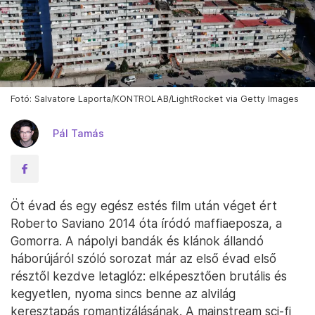
Fotó: Salvatore Laporta/KONTROLAB/LightRocket via Getty Images
Pál Tamás
Öt évad és egy egész estés film után véget ért
Roberto Saviano 2014 óta íródó maffiaeposza, a
Gomorra. A nápolyi bandák és klánok állandó
háborújáról szóló sorozat már az első évad első
résztől kezdve letaglóz: elképesztően brutális és
kegyetlen, nyoma sincs benne az alvilág
keresztapás romantizálásának. A mainstream sci-fi