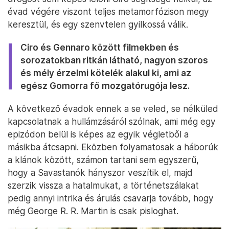
évad végére viszont teljes metamorfózison megy
keresztül, és egy szenvtelen gyilkossá válik.
Ciro és Gennaro között filmekben és
sorozatokban ritkán látható, nagyon szoros
és mély érzelmi kötelék alakul ki, ami az
egész Gomorra fő mozgatórugója lesz.
A következő évadok ennek a se veled, se nélküled
kapcsolatnak a hullámzásáról szólnak, ami még egy
epizódon belül is képes az egyik végletből a
másikba átcsapni. Eközben folyamatosak a háborúk
a klánok között, számon tartani sem egyszerű,
hogy a Savastanók hányszor veszítik el, majd
szerzik vissza a hatalmukat, a történetszálakat
pedig annyi intrika és árulás csavarja tovább, hogy
még George R. R. Martin is csak pisloghat.