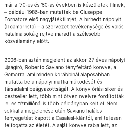
már a ’70-es és ’80-as években is készületek filmek,
– például 1986-ban mutatták be Giuseppe
Tornatore első nagyjátékfilmjét, A hírhedt nápolyit
(Il camorrista) – a szervezet tevékenysége és valós
hatalma sokáig rejtve maradt a szélesebb
közvélemény előtt.
2006-ban aztán megjelent az akkor 27 éves nápolyi
újságíró, Roberto Saviano tényfeltáró könyve, a
Gomorra, ami minden korábbinál alaposabban
mutatta be a nápolyi maffia működését és
társadalmi beágyazottságát. A könyv óriási siker és
bestseller lett, több mint ötven nyelvre fordították
le, és tízmilliónál is több példányban kelt el. Nem
sokkal a megjelenése után Saviano halálos
fenyegetést kapott a Casalesi-klántól, ami teljesen
felfogatta az életét. A saját könyve rabja lett, az