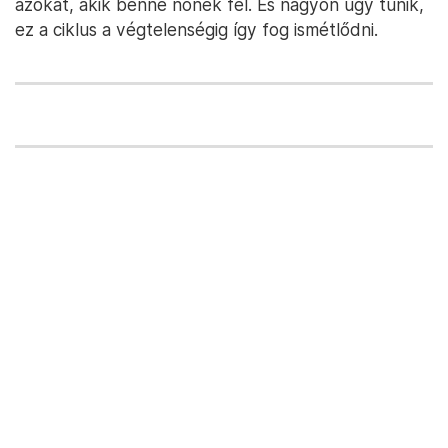
azokat, akik benne nőnek fel. És nagyon úgy tűnik,
ez a ciklus a végtelenségig így fog ismétlődni.