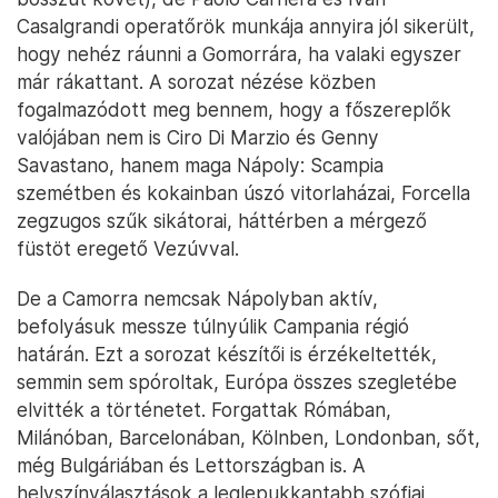
Casalgrandi operatőrök munkája annyira jól sikerült,
hogy nehéz ráunni a Gomorrára, ha valaki egyszer
már rákattant. A sorozat nézése közben
fogalmazódott meg bennem, hogy a főszereplők
valójában nem is Ciro Di Marzio és Genny
Savastano, hanem maga Nápoly: Scampia
szemétben és kokainban úszó vitorlaházai, Forcella
zegzugos szűk sikátorai, háttérben a mérgező
füstöt eregető Vezúvval.
De a Camorra nemcsak Nápolyban aktív,
befolyásuk messze túlnyúlik Campania régió
határán. Ezt a sorozat készítői is érzékeltették,
semmin sem spóroltak, Európa összes szegletébe
elvitték a történetet. Forgattak Rómában,
Milánóban, Barcelonában, Kölnben, Londonban, sőt,
még Bulgáriában és Lettországban is. A
helyszínválasztások a leglepukkantabb szófiai