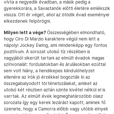
vívta a negyedik évadban, a másik pedig a
gyerekkorára, a Savastanók előtti életére emlékszik
vissza. Ott ér véget, ahol az ötödik évad eseményei
elkezdenek felpörögni.
Milyen lett a vége?
Összességében elmondható,
hogy Ciro Di Marzio karaktere végül nem lett a
nápolyi Jockey Ewing, ami mindenképp egy fontos
pozitívum. A sorozat utolsó tíz részében is
nagyjából sikerült tartani az elmúlt évadok magas
színvonalát: fordulatokban és árulásokban ezúttal
sem volt hiány, a hendikepes kiindulóhelyzet
ellenére az írók jó érzékkel bogozták ki az
összegabalyodott történetszálakat, amiket az
utolsó két részben aztán szinte kivétel nélkül el is
varrtak. Az elmúlt évek legmeghatározóbb olasz
sorozata így egy kerek lezárást kapott, aminek fő
üzenete, hogy a Camorra előbb vagy utóbb elnyeli