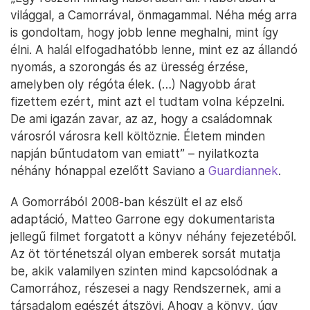
világgal, a Camorrával, önmagammal. Néha még arra
is gondoltam, hogy jobb lenne meghalni, mint így
élni. A halál elfogadhatóbb lenne, mint ez az állandó
nyomás, a szorongás és az üresség érzése,
amelyben oly régóta élek. (…) Nagyobb árat
fizettem ezért, mint azt el tudtam volna képzelni.
De ami igazán zavar, az az, hogy a családomnak
városról városra kell költöznie. Életem minden
napján bűntudatom van emiatt” – nyilatkozta
néhány hónappal ezelőtt Saviano a
Guardiannek
.
A Gomorrából 2008-ban készült el az első
adaptáció, Matteo Garrone egy dokumentarista
jellegű filmet forgatott a könyv néhány fejezetéből.
Az öt történetszál olyan emberek sorsát mutatja
be, akik valamilyen szinten mind kapcsolódnak a
Camorrához, részesei a nagy Rendszernek, ami a
társadalom egészét átszövi. Ahogy a könyv, úgy