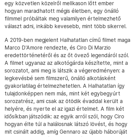
egy közvetlen közelről mellkason lőtt ember
hogyan maradhatott mégis életben, egy önálló
filmmel próbáltak meg valamilyen értelmezhető
választ adni, inkább kevesebb, mint több sikerrel.
A 2019-ben megjelent Halhatatlan című filmet maga
Marco D'Amore rendezte, és Ciro Di Marzio
eredettörténetéről és az őt övező legendáról szól.
A filmet ugyanaz az alkotógárda készítette, mint a
sorozatot, ami meg is látszik a végeredményen: a
legkevésbé sem filmszerű, önálló alkotásként
gyakorlatilag értelmezhetetlen. A Halhatatlan így
tulajdonképpen nem más, mint két egybegyúrt
sorozatrész, ami csak az ötödik évaddal került a
helyére, és nyerte el az igazi értelmet. A film két
idősíkban játszódik: az egyik arról szól, hogy Ciro
hogyan élte túl a halálosnak látszó lövést, és hogy
mit csinált addig, amíg Gennaro az újabb háborúját