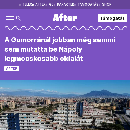
TELEX
AFTER
G7
KARAKTER
TÁMOGATÁS
SHOP
Támogatás
A Gomorránál jobban még semmi
sem mutatta be Nápoly
legmocskosabb oldalát
AFTER