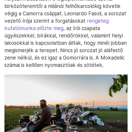
birkózóteremtől a milánói felhőkarcolókig követik
végig a Camorra csápjait. Leonardo Fasoli, a sorozat
vezető írója szerint a forgatásokat
rengeteg
kutatómunka előzte meg
, az írói csapata
ügyészekkel, bírákkal, rendőrökkel, valamint helyi
lakosokkal is kapcsolatban álltak, hogy minél jobban
megismerjék a terepet. Nincs jó sorozat jó aláfestő
zene nélkül, és ez igaz a Gomorrára is. A Mokadelic
számai is kellően nyomasztóak és sötétek.