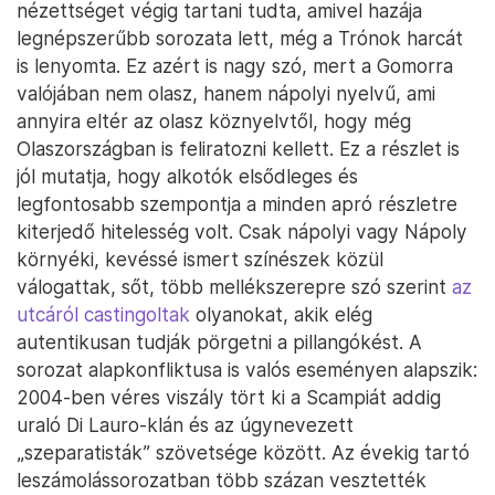
nézettséget végig tartani tudta, amivel hazája
legnépszerűbb sorozata lett, még a Trónok harcát
is lenyomta. Ez azért is nagy szó, mert a Gomorra
valójában nem olasz, hanem nápolyi nyelvű, ami
annyira eltér az olasz köznyelvtől, hogy még
Olaszországban is feliratozni kellett. Ez a részlet is
jól mutatja, hogy alkotók elsődleges és
legfontosabb szempontja a minden apró részletre
kiterjedő hitelesség volt. Csak nápolyi vagy Nápoly
környéki, kevéssé ismert színészek közül
válogattak, sőt, több mellékszerepre szó szerint
az
utcáról castingoltak
olyanokat, akik elég
autentikusan tudják pörgetni a pillangókést. A
sorozat alapkonfliktusa is valós eseményen alapszik:
2004-ben véres viszály tört ki a Scampiát addig
uraló Di Lauro-klán és az úgynevezett
„szeparatisták” szövetsége között. Az évekig tartó
leszámolássorozatban több százan vesztették