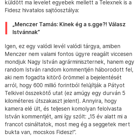
küldött ma levelet egyebek mellett a Telexnek is a
Fidesz hivatalos sajtóosztálya:
„Menczer Tamás: Kinek ég a s.gge?! Válasz
Istvánnak”
Igen, ez egy valódi levél valódi tárgya, amiben
Menczer nem valami fontos ügyre reagált viccesen
mondjuk Nagy István agrárminiszternek, hanem egy
random István random kommentjén háborodott fel,
aki nem fogadta kitörő örömmel a bejelentését
arról, hogy 600 millió forintból felújítják a Pátyot
Telkivel összekötő utat (ez amúgy egy durván 5
kilométeres útszakaszt jelent). Annyira, hogy
kamera elé ült, és teljesen komolyan felolvasta
István kommentjét, ami így szólt: „15 év alatt mi a
francot csináltatok, most meg ég a seggetek mert
bukta van, mocskos Fidesz!”.