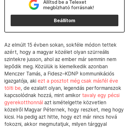
Állítsd be a Telexet
megbízható forrásnak!
Beállítom
Az elmúlt 15 évben sokan, sokféle módon tettek
azért, hogy a magyar közélet olyan szürreális
szintekre jusson, ahol az ember már semmin nem
lepődik meg. Közülük is kiemelkedik azonban
Menczer Tamás, a Fidesz–KDNP kommunikációs
igazgatója, aki
ezt a posztot még csak másfél éve
tölti be
, de ezalatt olyan, legendás performanszok
kapcsolódnak hozzá, mint amikor
tavaly egy pécsi
gyerekotthonnál
azt ismételgette közvetlen
közelről Magyar Péternek, hogy reszket, meg hogy
kicsi. Ha pedig azt hitte, hogy ezt már nincs hová
fokozni, akkor megmutatjuk, milyen tárggyal