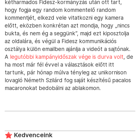
kétharmados Fidesz-kormányzás után ott tart,
hogy fogja egy random kommentelő random
kommentjét, elkezd vele vitatkozni egy kamera
előtt, eközben konkrétan azt mondja, hogy „nincs
bukta, és nem ég a seggünk”, majd ezt kiposztolja
az oldalára, és végül a Fidesz kommunikációs
osztálya külön emailben ajánlja a videót a sajtónak.
A
legutóbbi kampányidőszak vége is durva volt
, de
ha most már fél évvel a választások előtt itt
tartunk, pár hónap múlva tényleg az unikornison
lovagló Németh Szilárd fog saját készítésű pacalos
macaronokat bedobálni az ablakomon.
Kedvenceink