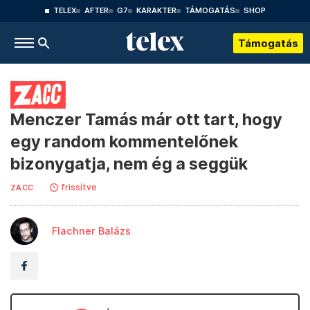
TELEX
AFTER
G7
KARAKTER
TÁMOGATÁS
SHOP
Támogatás
Menczer Tamás már ott tart, hogy
egy random kommentelőnek
bizonygatja, nem ég a seggük
frissítve
ZACC
Flachner Balázs