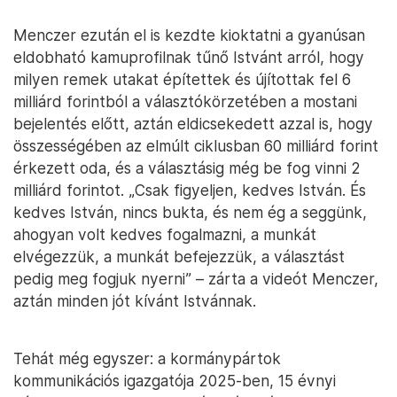
Menczer ezután el is kezdte kioktatni a gyanúsan
eldobható kamuprofilnak tűnő Istvánt arról, hogy
milyen remek utakat építettek és újítottak fel 6
milliárd forintból a választókörzetében a mostani
bejelentés előtt, aztán eldicsekedett azzal is, hogy
összességében az elmúlt ciklusban 60 milliárd forint
érkezett oda, és a választásig még be fog vinni 2
milliárd forintot. „Csak figyeljen, kedves István. És
kedves István, nincs bukta, és nem ég a seggünk,
ahogyan volt kedves fogalmazni, a munkát
elvégezzük, a munkát befejezzük, a választást
pedig meg fogjuk nyerni” – zárta a videót Menczer,
aztán minden jót kívánt Istvánnak.
Tehát még egyszer: a kormánypártok
kommunikációs igazgatója 2025-ben, 15 évnyi