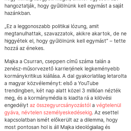
hangoztatják, hogy gyűlölnünk kell egymást a saját
hazánkban.
„Ez a leggonoszabb politikai lózung, amit
megtanulhattak, szavazzatok, akikre akartok, de ne
higgyétek el, hogy gyűlölnünk kell egymást” – tette
hozzá az énekes.
Majka a Csurran, cseppen című száma talán a
zenész-műsorvezető karrierjének legkeményebb
kormánykritikus kiállása. A dal gyakorlatilag letarolta
a magyar közvéleményt: első a YouTube
trendingben, két nap alatt közel 3 millióan nézték
meg, és a kormánymédia is kiadta rá a kilövési
engedélyt
az összegyurcsányozástól
a
végtelenül
gyáva, névtelen személyeskedésekig
. Az esettel
kapcsolatban ismét előkerült az a dilemma, hogy
most pontosan hol is áll Majka ideológiailag és