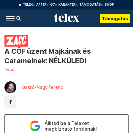
TELEX
AFTER
G7
KARAKTER
TÁMOGATÁS
SHOP
Támogatás
A CÖF üzent Majkának és
Caramelnek: NÉLKÜLED!
ZACC
Bakró-Nagy Ferenc
Állítsd be a Telexet
megbízható forrásnak!