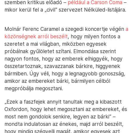
szemben kritikus előadó –
például a Carson Coma
–
mikor kerül fel a „civil” szervezet Nélküled-listájára.
Molnár Ferenc Caramel a szegedi koncertje végén
a
közönségnek arról beszélt
, hogy milyen fontos a
szeretet a mai világban, miközben egyesek
próbálnak gyűlöletet szítani. Elmondása szerint
nagyon fontos, hogy az emberek elhiggyék, hogy
összetartoznak, szavazzanak bárkire, higgyenek
bármiben. Úgy véli, hogy a legnagyobb gonoszság,
amikor az embereket bárki, bármilyen célból
megpróbálja megosztani.
„Ezek a faszfejek annyit tanultak meg a kibaszott
Oxfordon, hogy lehet megosztani az embereket, és
most nem gondolok senkire, legyen az bárki” –
mondta indulatosan az énekes, majd arról beszélt,
hogy mindig szégyelli magát, amikor egyesek azt