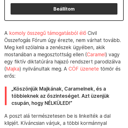
Beállítom
A
komoly összegű támogatásból élő
Civil
Összefogás Fórum úgy érezte, nem várhat tovább.
Meg kell szólalnia a zenészek ügyében, akik
mostanában a megosztottság ellen (
Caramel
) vagy
egy fiktív diktatúrára hajazó rendszert parodizálva
(
Majka
) nyilvánultak meg. A
CÖF üzenete
tömör és
erős:
„Köszönjük Majkának, Caramelnek, és a
többieknek az őszinteséget. Azt üzenjük
csupán, hogy NÉLKÜLED!”
A poszt alá természetesen be is linkelték a dal
klipjét. Kíváncsian várjuk, a többi kormánnyal