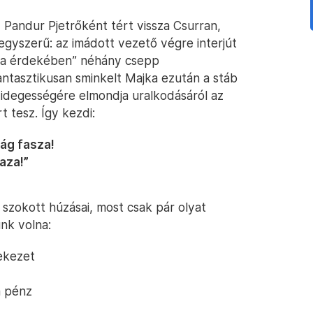
 Pandur Pjetrőként tért vissza Csurran,
 egyszerű: az imádott vezető végre interjút
haza érdekében” néhány csepp
antasztikusan sminkelt Majka ezután a stáb
degességére elmondja uralkodásáról az
 tesz. Így kezdi:
ág fasza!
haza!”
szokott húzásai, most csak pár olyat
unk volna:
ekezet
a pénz