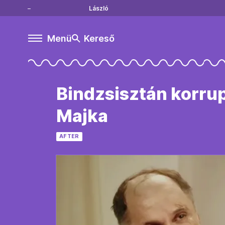
László
Menü
Kereső
Bindzsisztán korrup
Majka
AFTER