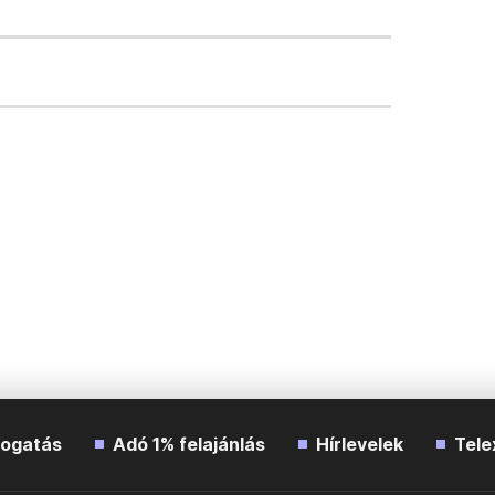
ogatás
Adó 1% felajánlás
Hírlevelek
Tele