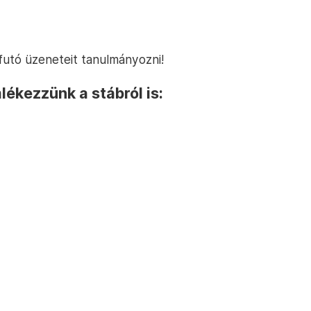
futó üzeneteit tanulmányozni!
ékezzünk a stábról is: