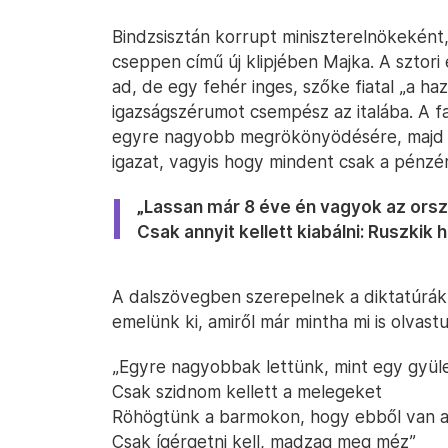
Bindzsisztán korrupt miniszterelnökeként,
cseppen című új klipjében Majka. A sztori
ad, de egy fehér inges, szőke fiatal „a 
igazságszérumot csempész az italába. A f
egyre nagyobb megrökönyödésére, majd i
igazat, vagyis hogy mindent csak a pénzért
„Lassan már 8 éve én vagyok az orsz
Csak annyit kellett kiabálni: Ruszkik 
A dalszövegben szerepelnek a diktatúrák 
emelünk ki, amiről már mintha mi is olvast
„Egyre nagyobbak lettünk, mint egy gyül
Csak szidnom kellett a melegeket
Röhögtünk a barmokon, hogy ebből van 
Csak ígérgetni kell, madzag meg méz”