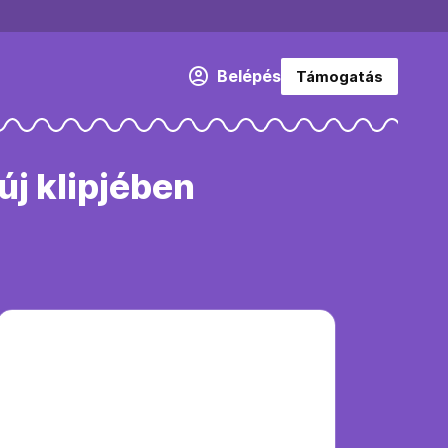
Belépés
Támogatás
új klipjében