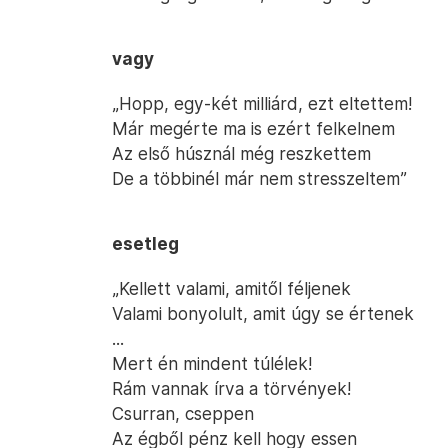
vagy
„Hopp, egy-két milliárd, ezt eltettem!
Már megérte ma is ezért felkelnem
Az első húsznál még reszkettem
De a többinél már nem stresszeltem”
esetleg
„Kellett valami, amitől féljenek
Valami bonyolult, amit úgy se értenek
...
Mert én mindent túlélek!
Rám vannak írva a törvények!
Csurran, cseppen
Az égből pénz kell hogy essen