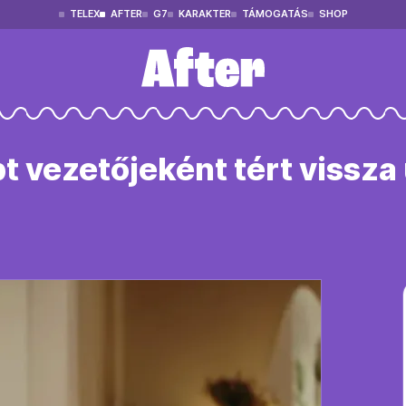
TELEX
AFTER
G7
KARAKTER
TÁMOGATÁS
SHOP
t vezetőjeként tért vissza 