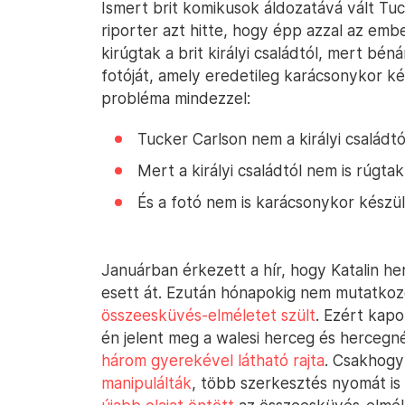
Ismert brit komikusok áldozatává vált Tu
riporter azt hitte, hogy épp azzal az ember
kirúgtak a brit királyi családtól, mert bé
fotóját, amely eredetileg karácsonykor ké
probléma mindezzel:
Tucker Carlson nem a királyi családtó
Mert a királyi családtól nem is rúgtak 
És a fotó nem is karácsonykor készül
Januárban érkezett a hír, hogy Katalin h
esett át. Ezután hónapokig nem mutatkozo
összeesküvés-elméletet szült
. Ezért kapo
én jelent meg a walesi herceg és hercegné
három gyerekével látható rajta
. Csakhogy
manipulálták
, több szerkesztés nyomát is 