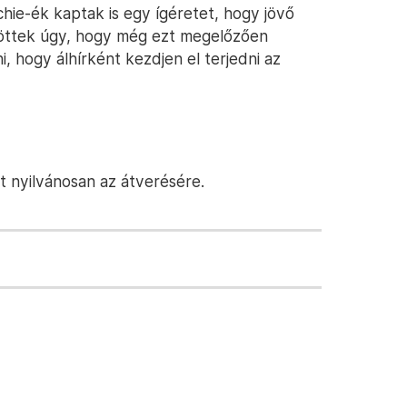
hie-ék kaptak is egy ígéretet, hogy jövő
ntöttek úgy, hogy még ezt megelőzően
i, hogy álhírként kezdjen el terjedni az
t nyilvánosan az átverésére.