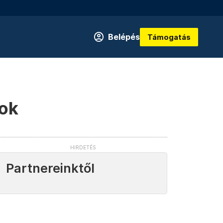
Belépés
Támogatás
sok
Partnereinktől