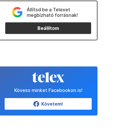
Állítsd be a Telexet
megbízható forrásnak!
Beállítom
Kövess minket Facebookon is!
Követem!