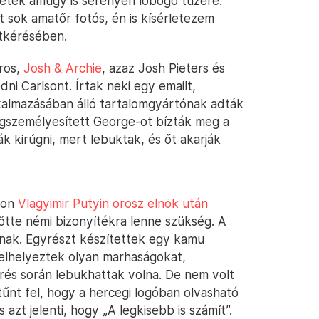
etek amúgy is serényen lobogó tüzére.
nt sok amatőr fotós, én is kísérletezem
atkérésében.
ros,
Josh & Archie
, azaz Josh Pieters és
i Carlsont. Írtak neki egy emailt,
kalmazásában álló tartalomgyártónak adták
megszemélyesített George-ot bízták meg a
k kirúgni, mert lebuktak, és őt akarják
lson
Vlagyimir Putyin orosz elnök után
lőtte némi bizonyítékra lenne szükség. A
ásának. Egyrészt készítettek egy kamu
 elhelyeztek olyan marhaságokat,
rés során lebukhattak volna. De nem volt
tűnt fel, hogy a hercegi logóban olvasható
azt jelenti, hogy „A legkisebb is számít”.