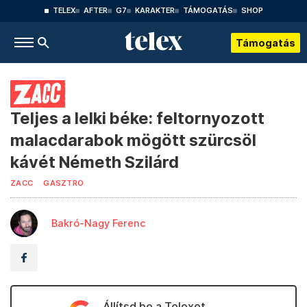
TELEX
AFTER
G7
KARAKTER
TÁMOGATÁS
SHOP
Támogatás
Teljes a lelki béke: feltornyozott
malacdarabok mögött szürcsöl
kávét Németh Szilárd
ZACC
GASZTRO
Bakró-Nagy Ferenc
Állítsd be a Telexet