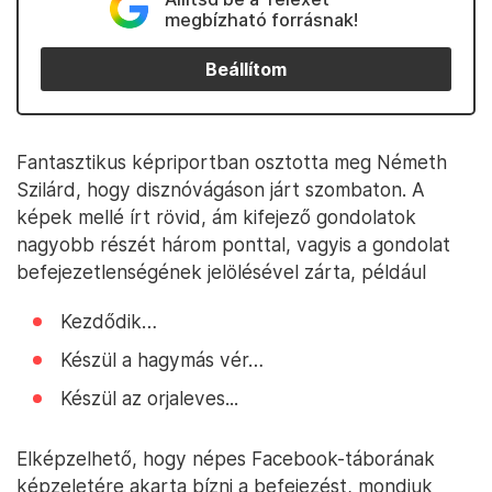
megbízható forrásnak!
Beállítom
Fantasztikus képriportban osztotta meg Németh
Szilárd, hogy disznóvágáson járt szombaton. A
képek mellé írt rövid, ám kifejező gondolatok
nagyobb részét három ponttal, vagyis a gondolat
befejezetlenségének jelölésével zárta, például
Kezdődik…
Készül a hagymás vér…
Készül az orjaleves...
Elképzelhető, hogy népes Facebook-táborának
képzeletére akarta bízni a befejezést, mondjuk