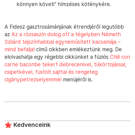
könnyen követi” hímzéses köténykére.
A Fidesz gasztrosámánjának étrendjéről legutóbb
az
Az a rózsaszín dolog ott a tégelyben Németh
Szilárd tejszínhabbal egyneműsített kacsamája –
mind befalja!
című cikkben emlékeztünk meg. De
elolvashatja egy régebbi cikkünket a fúziós
Chili con
carne baconbe tekert debrecenivel, tükörtojással,
csipetkével, füstölt sajttal és rengeteg
cigánypetrezselyemmel
menüjéről is.
Kedvenceink