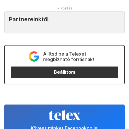
Partnereinktől
Állítsd be a Telexet
megbízható forrásnak!
Beállítom
Kövess minket Facebookon is!