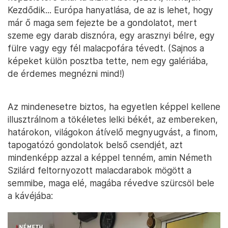
Kezdődik... Európa hanyatlása, de az is lehet, hogy
már ő maga sem fejezte be a gondolatot, mert
szeme egy darab disznóra, egy arasznyi bélre, egy
fülre vagy egy fél malacpofára tévedt. (Sajnos a
képeket külön posztba tette, nem egy galériába,
de érdemes megnézni mind!)
Az mindenesetre biztos, ha egyetlen képpel kellene
illusztrálnom a tökéletes lelki békét, az embereken,
határokon, világokon átívelő megnyugvást, a finom,
tapogatózó gondolatok belső csendjét, azt
mindenképp azzal a képpel tenném, amin Németh
Szilárd feltornyozott malacdarabok mögött a
semmibe, maga elé, magába révedve szürcsöl bele
a kávéjába: