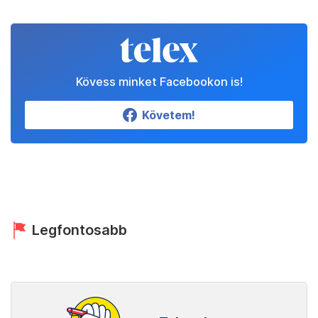
Kövess minket Facebookon is!
Követem!
Legfontosabb