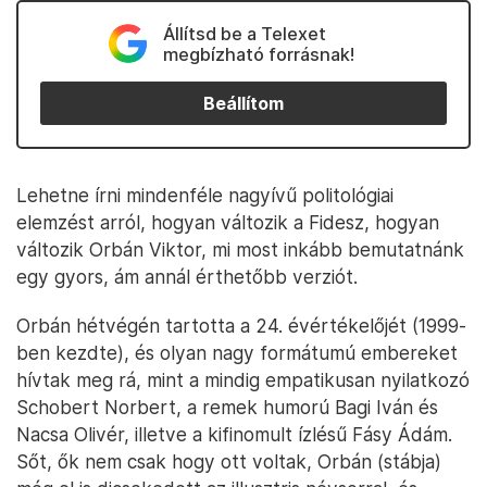
Állítsd be a Telexet
megbízható forrásnak!
Beállítom
Lehetne írni mindenféle nagyívű politológiai
elemzést arról, hogyan változik a Fidesz, hogyan
változik Orbán Viktor, mi most inkább bemutatnánk
egy gyors, ám annál érthetőbb verziót.
Orbán hétvégén tartotta a 24. évértékelőjét (1999-
ben kezdte), és olyan nagy formátumú embereket
hívtak meg rá, mint a mindig empatikusan nyilatkozó
Schobert Norbert, a remek humorú Bagi Iván és
Nacsa Olivér, illetve a kifinomult ízlésű Fásy Ádám.
Sőt, ők nem csak hogy ott voltak, Orbán (stábja)