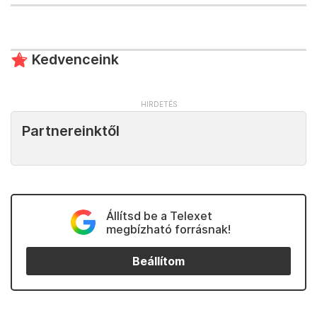
Kedvenceink
Partnereinktől
Állítsd be a Telexet
megbízható forrásnak!
Beállítom