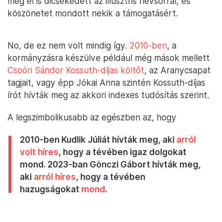
még el is dicsekedett az illusztris névsorral, és
köszönetet mondott nekik a támogatásért.
No, de ez nem volt mindig így.
2010-ben
, a
kormányzásra készülve például még mások mellett
Csoóri Sándor Kossuth-díjas költőt
, az Aranycsapat
tagjait, vagy épp Jókai Anna szintén Kossuth-díjas
írót hívták meg az akkori indexes tudósítás szerint.
A legszimbolikusabb az egészben az, hogy
2010-ben Kudlik Júliát hívták meg, aki
arról
volt híres
, hogy a tévében igaz dolgokat
mond. 2023-ban Gönczi Gábort hívták meg,
aki
arról híres
, hogy a tévében
hazugságokat
mond
.