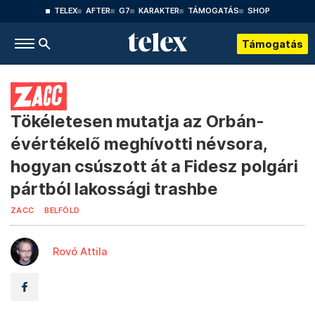
TELEX
AFTER
G7
KARAKTER
TÁMOGATÁS
SHOP
Támogatás
Tökéletesen mutatja az Orbán-
évértékelő meghívotti névsora,
hogyan csúszott át a Fidesz polgári
pártból lakossági trashbe
ZACC
BELFÖLD
Rovó Attila