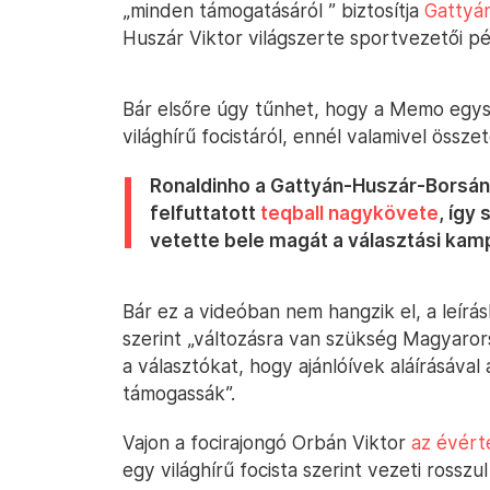
„minden támogatásáról ” biztosítja
Gattyá
Huszár Viktor világszerte sportvezetői p
Bár elsőre úgy tűnhet, hogy a Memo egy
világhírű focistáról, ennél valamivel össze
Ronaldinho a Gattyán-Huszár-Borsányi
felfuttatott
teqball nagykövete
, így
vetette bele magát a választási kam
Bár ez a videóban nem hangzik el, a leírá
szerint „változásra van szükség Magyarorsz
a választókat, hogy ajánlóívek aláírásával
támogassák”.
Vajon a focirajongó Orbán Viktor
az évért
egy világhírű focista szerint vezeti rosszu