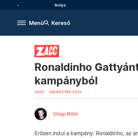
Ibolya
Menü
Kereső
Ronaldinho Gattyánt
kampányból
ZACC
VÁLASZTÁS 2022
Világi Máté
Erősen indul a kampány: Ronaldinho, az ar