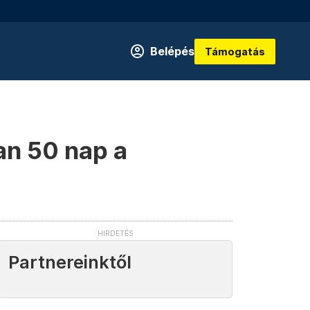
Belépés
Támogatás
an 50 nap a
Partnereinktől