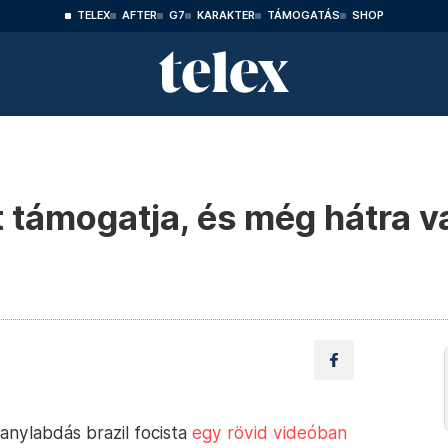
TELEX
AFTER
G7
KARAKTER
TÁMOGATÁS
SHOP
 támogatja, és még hátra v
anylabdás brazil focista
egy rövid videóban