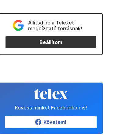
Állítsd be a Telexet
megbízható forrásnak!
Beállítom
Kövess minket Facebookon is!
Követem!