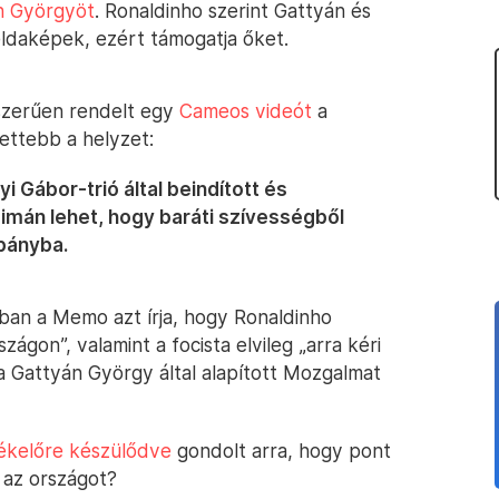
n Györgyöt
. Ronaldinho szerint Gattyán és
éldaképek, ezért támogatja őket.
szerűen rendelt egy
Cameos videót
a
tettebb a helyzet:
 Gábor-trió által beindított és
 simán lehet, hogy baráti szívességből
pányba.
sban a Memo azt írja, hogy Ronaldinho
ágon”, valamint a focista elvileg „arra kéri
 a Gattyán György által alapított Mozgalmat
ékelőre készülődve
gondolt arra, hogy pont
l az országot?