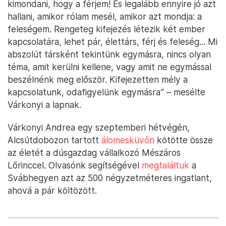
kimondani, hogy a férjem! És legalább ennyire jó azt
hallani, amikor rólam mesél, amikor azt mondja: a
feleségem. Rengeteg kifejezés létezik két ember
kapcsolatára, lehet pár, élettárs, férj és feleség... Mi
abszolút társként tekintünk egymásra, nincs olyan
téma, amit kerülni kellene, vagy amit ne egymással
beszélnénk meg először. Kifejezetten mély a
kapcsolatunk, odafigyelünk egymásra” – mesélte
Várkonyi a lapnak.
Várkonyi Andrea egy szeptemberi hétvégén,
Alcsútdobozon tartott
álomesküvőn
kötötte össze
az életét a dúsgazdag vállalkozó Mészáros
Lőrinccel. Olvasónk segítségével
megtaláltuk
a
Svábhegyen azt az 500 négyzetméteres ingatlant,
ahová a pár költözött.