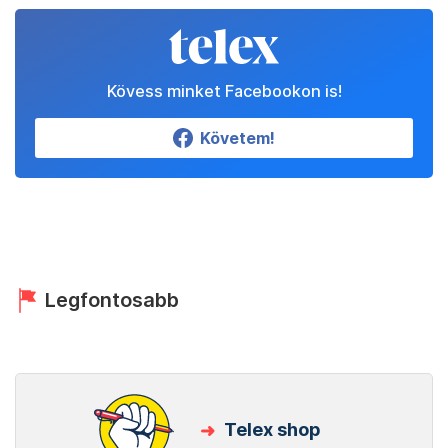
Kövess minket Facebookon is!
Követem!
Legfontosabb
Telex shop