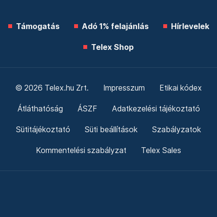
Támogatás
Adó 1% felajánlás
Hírlevelek
Telex Shop
© 2026 Telex.hu Zrt.
Impresszum
Etikai kódex
Átláthatóság
ÁSZF
Adatkezelési tájékoztató
Sütitájékoztató
Süti beállítások
Szabályzatok
Kommentelési szabályzat
Telex Sales