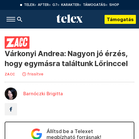
TELEX
AFTER
G7
KARAKTER
TÁMOGATÁS
SHOP
Támogatás
Várkonyi Andrea: Nagyon jó érzés,
hogy egymásra találtunk Lőrinccel
frissítve
ZACC
Barnóczki Brigitta
Állítsd be a Telexet
megbízható forrásnak!