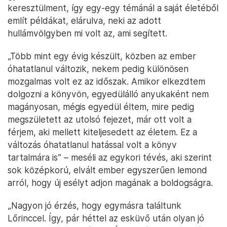
keresztülment, így egy-egy témánál a saját életéből
említ példákat, elárulva, neki az adott
hullámvölgyben mi volt az, ami segített.
„Több mint egy évig készült, közben az ember
óhatatlanul változik, nekem pedig különösen
mozgalmas volt ez az időszak. Amikor elkezdtem
dolgozni a könyvön, egyedülálló anyukaként nem
magányosan, mégis egyedül éltem, mire pedig
megszületett az utolsó fejezet, már ott volt a
férjem, aki mellett kiteljesedett az életem. Ez a
változás óhatatlanul hatással volt a könyv
tartalmára is” – meséli az egykori tévés, aki szerint
sok középkorú, elvált ember egyszerűen lemond
arról, hogy új esélyt adjon magának a boldogságra.
„Nagyon jó érzés, hogy egymásra találtunk
Lőrinccel. Így, pár héttel az esküvő után olyan jó