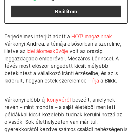
Beállítom
Terjedelmes interjút adott a
HOT! magazinnak
Várkonyi Andrea: a témája elsősorban a szerelme,
illetve az
idei álomesküvője
volt az ország
leggazdagabb emberével, Mészáros Lőrinccel. A
tévés most először engedett kicsit mélyebb
betekintést a vállalkozó iránti érzéseibe, és az is
kiderült, hogyan estek szerelembe –
írja
a Blikk.
Várkonyi előbb új
könyvéről
beszélt, amelynek
révén – mint mondta – a saját életéből merített
példákkal kicsit közelebb tudnak kerülni hozzá az
olvasók. Sok élethelyzeten van már túl,
gyerekkorától kezdve számos családi nehézségen is