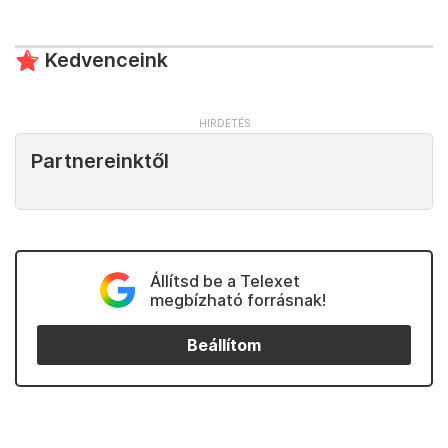
Kedvenceink
Partnereinktől
Állítsd be a Telexet
megbízható forrásnak!
Beállítom