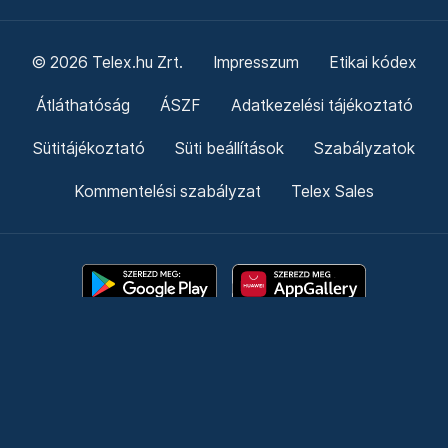
© 2026 Telex.hu Zrt.
Impresszum
Etikai kódex
Átláthatóság
ÁSZF
Adatkezelési tájékoztató
Sütitájékoztató
Süti beállítások
Szabályzatok
Kommentelési szabályzat
Telex Sales