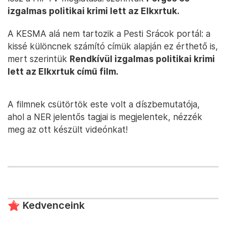
izgalmas politikai krimi lett az Elkxrtuk.
A KESMA alá nem tartozik a Pesti Srácok portál: a
kissé különcnek számító címük alapján ez érthető is,
mert szerintük
Rendkívül izgalmas politikai krimi
lett az Elkxrtuk című film.
A filmnek csütörtök este volt a díszbemutatója,
ahol a NER jelentős tagjai is megjelentek, nézzék
meg az ott készült videónkat!
Kedvenceink