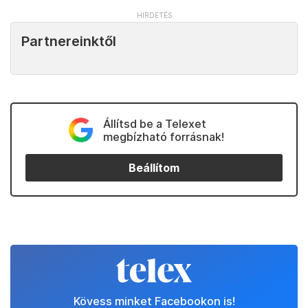
Partnereinktől
Állítsd be a Telexet
megbízható forrásnak!
Beállítom
Kövess minket Facebookon is!