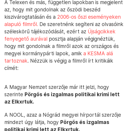
A Telexen és más, független lapokban is megjelent
az, hogy mit gondolnak az őszödi beszéd
kiszivárogtatásán és a
2006-os őszi eseményeken
alapuló filmről.
De szeretnénk segíteni az olvasóink
széleskörű tájékozódását, ezért az
Újságcikkek
fenyegető aurával
posztja alapján végignéztük,
hogy mit gondolnak a filmről azok az országos és
megyei kormánypárti lapok, amik
a KESMA alá
tartoznak
. Nézzük is végig a filmről írt kritikáik
címét:
A Magyar Nemzet szerzője már itt jelzi, hogy
szerinte
Pörgős és izgalmas politikai krimi lett
az Elkxrtuk.
A NOOL, azaz a Nógrád megyei hírportál szerzője
mindezt úgy látja, hogy
Pörgős és izgalmas
politikai krimi lett az Elkxrtuk.