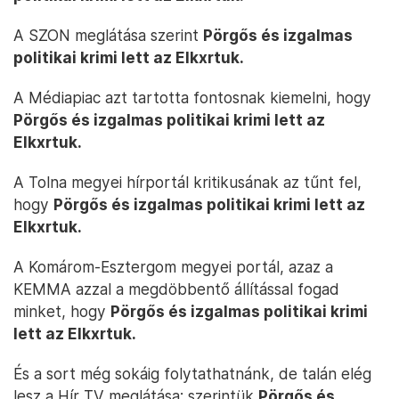
A SZON meglátása szerint
Pörgős és izgalmas
politikai krimi lett az Elkxrtuk.
A Médiapiac azt tartotta fontosnak kiemelni, hogy
Pörgős és izgalmas politikai krimi lett az
Elkxrtuk.
A Tolna megyei hírportál kritikusának az tűnt fel,
hogy
Pörgős és izgalmas politikai krimi lett az
Elkxrtuk.
A Komárom-Esztergom megyei portál, azaz a
KEMMA azzal a megdöbbentő állítással fogad
minket, hogy
Pörgős és izgalmas politikai krimi
lett az Elkxrtuk.
És a sort még sokáig folytathatnánk, de talán elég
lesz a Hír TV meglátása: szerintük
Pörgős és