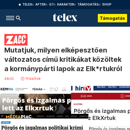
TELEX
AFTER
G7
KARAKTER
TÁMOGATÁS
SHOP
Támogatás
Mutatjuk, milyen elképesztően
változatos című kritikákat közöltek
a kormánypárti lapok az Elk*rtukról
frissítve
ZACC