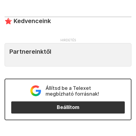
Kedvenceink
Partnereinktől
Állítsd be a Telexet
megbízható forrásnak!
Beállítom