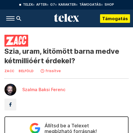
TELEX
AFTER
G7
KARAKTER
TÁMOGATÁS
SHOP
Támogatás
Szia, uram, kitömött barna medve
kétmillióért érdekel?
frissítve
ZACC
BELFÖLD
Szalma Baksi Ferenc
Állítsd be a Telexet
megbízható forrásnak!