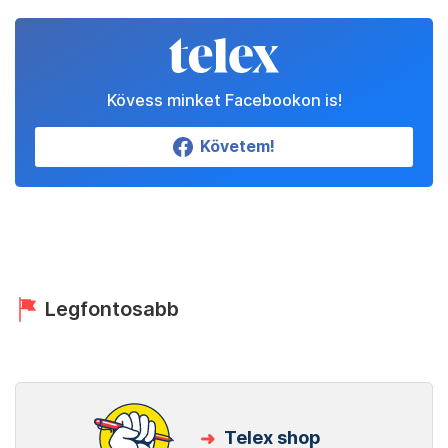
Kövess minket Facebookon is!
Követem!
Legfontosabb
Telex shop