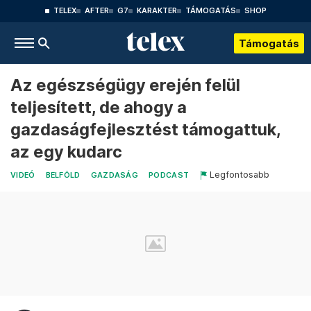
TELEX
AFTER
G7
KARAKTER
TÁMOGATÁS
SHOP
Támogatás
Az egészségügy erején felül
teljesített, de ahogy a
gazdaságfejlesztést támogattuk,
az egy kudarc
Legfontosabb
VIDEÓ
BELFÖLD
GAZDASÁG
PODCAST