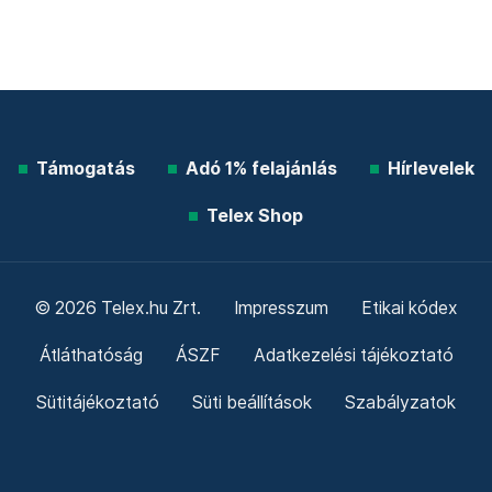
Támogatás
Adó 1% felajánlás
Hírlevelek
Telex Shop
© 2026 Telex.hu Zrt.
Impresszum
Etikai kódex
Átláthatóság
ÁSZF
Adatkezelési tájékoztató
Sütitájékoztató
Süti beállítások
Szabályzatok
Kommentelési szabályzat
Telex Sales