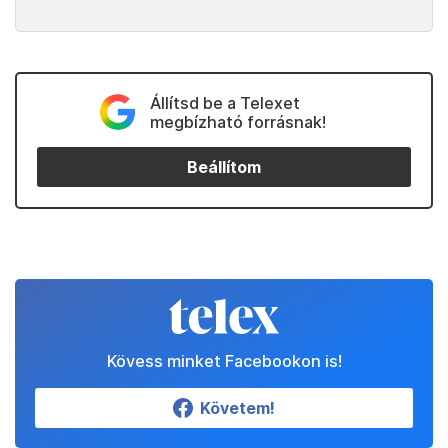
Állítsd be a Telexet
megbízható forrásnak!
Beállítom
Kövess minket Facebookon is!
Követem!