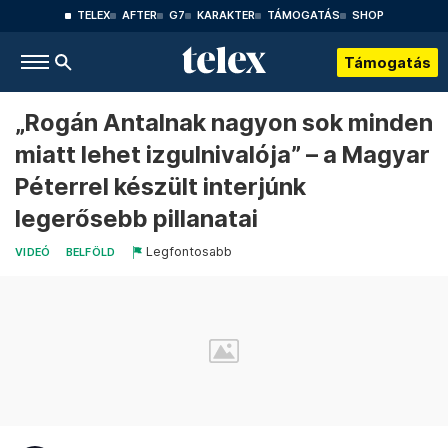
TELEX
AFTER
G7
KARAKTER
TÁMOGATÁS
SHOP
Támogatás
„Rogán Antalnak nagyon sok minden
miatt lehet izgulnivalója” – a Magyar
Péterrel készült interjúnk
legerősebb pillanatai
Legfontosabb
VIDEÓ
BELFÖLD