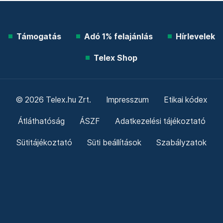
Támogatás
Adó 1% felajánlás
Hírlevelek
Telex Shop
© 2026 Telex.hu Zrt.
Impresszum
Etikai kódex
Átláthatóság
ÁSZF
Adatkezelési tájékoztató
Sütitájékoztató
Süti beállítások
Szabályzatok
Kommentelési szabályzat
Telex Sales