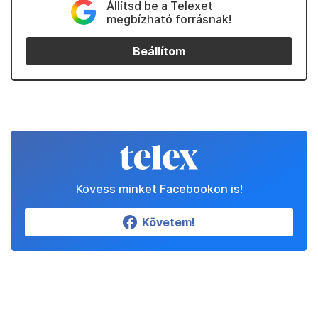
Állítsd be a Telexet
megbízható forrásnak!
Beállítom
Kövess minket Facebookon is!
Követem!