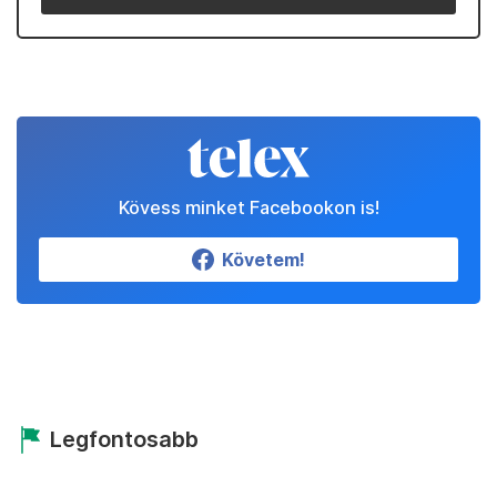
Kövess minket Facebookon is!
Követem!
Legfontosabb