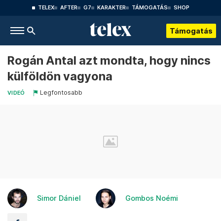
TELEX
AFTER
G7
KARAKTER
TÁMOGATÁS
SHOP
Támogatás
Rogán Antal azt mondta, hogy nincs
külföldön vagyona
Legfontosabb
VIDEÓ
Simor Dániel
Gombos Noémi