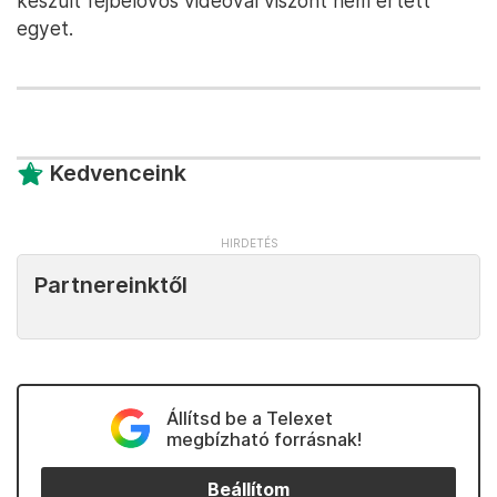
készült fejbelövős videóval viszont nem értett
egyet.
Kedvenceink
Partnereinktől
Állítsd be a Telexet
megbízható forrásnak!
Beállítom