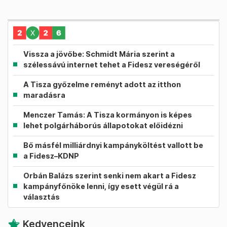
Vissza a jövőbe: Schmidt Mária szerint a
szélessávú internet tehet a Fidesz vereségéről
A Tisza győzelme reményt adott az itthon
maradásra
Menczer Tamás: A Tisza kormányon is képes
lehet polgárháborús állapotokat előidézni
Bő másfél milliárdnyi kampányköltést vallott be
a Fidesz–KDNP
Orbán Balázs szerint senki nem akart a Fidesz
kampányfőnöke lenni, így esett végül rá a
választás
Kedvenceink