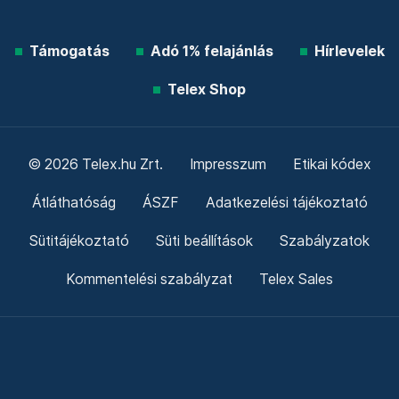
Támogatás
Adó 1% felajánlás
Hírlevelek
Telex Shop
© 2026 Telex.hu Zrt.
Impresszum
Etikai kódex
Átláthatóság
ÁSZF
Adatkezelési tájékoztató
Sütitájékoztató
Süti beállítások
Szabályzatok
Kommentelési szabályzat
Telex Sales