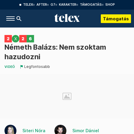
TELEX
AFTER
G7
KARAKTER
TÁMOGATÁS
SHOP
Támogatás
Németh Balázs: Nem szoktam
hazudozni
Legfontosabb
VIDEÓ
Siteri Nóra
Simor Dániel