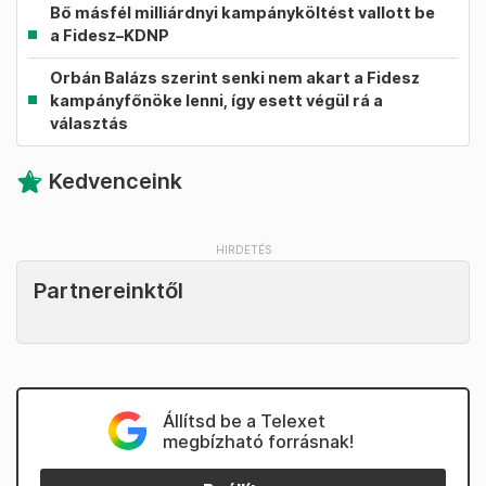
Bő másfél milliárdnyi kampányköltést vallott be
a Fidesz–KDNP
Orbán Balázs szerint senki nem akart a Fidesz
kampányfőnöke lenni, így esett végül rá a
választás
Kedvenceink
Partnereinktől
Állítsd be a Telexet
megbízható forrásnak!