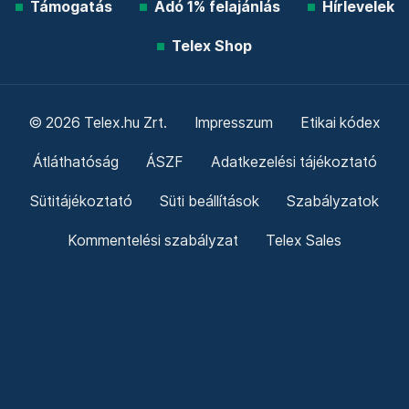
Támogatás
Adó 1% felajánlás
Hírlevelek
Telex Shop
© 2026 Telex.hu Zrt.
Impresszum
Etikai kódex
Átláthatóság
ÁSZF
Adatkezelési tájékoztató
Sütitájékoztató
Süti beállítások
Szabályzatok
Kommentelési szabályzat
Telex Sales