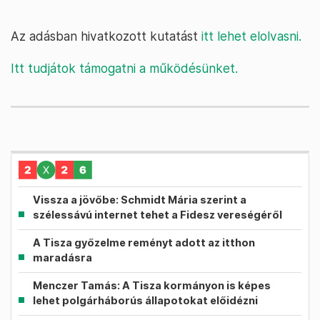
Az adásban hivatkozott kutatást
itt lehet elolvasni.
Itt tudjátok támogatni a működésünket.
Vissza a jövőbe: Schmidt Mária szerint a
szélessávú internet tehet a Fidesz vereségéről
A Tisza győzelme reményt adott az itthon
maradásra
Menczer Tamás: A Tisza kormányon is képes
lehet polgárháborús állapotokat előidézni