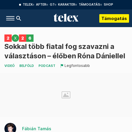
TELEX
AFTER
G7
KARAKTER
TÁMOGATÁS
SHOP
Támogatás
Sokkal több fiatal fog szavazni a
választáson – élőben Róna Dániellel
Legfontosabb
VIDEÓ
BELFÖLD
PODCAST
Fábián Tamás