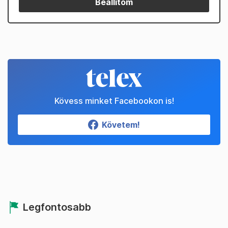
Beállítom
Kövess minket Facebookon is!
Követem!
Legfontosabb