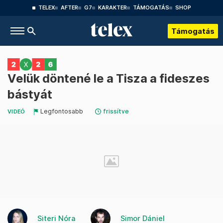
TELEX
AFTER
G7
KARAKTER
TÁMOGATÁS
SHOP
Támogatás
Velük döntené le a Tisza a fideszes
bástyát
Legfontosabb
frissítve
VIDEÓ
Siteri Nóra
Simor Dániel