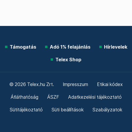
Támogatás
Adó 1% felajánlás
Hírlevelek
Telex Shop
© 2026 Telex.hu Zrt.
Impresszum
Etikai kódex
Átláthatóság
ÁSZF
Adatkezelési tájékoztató
Sütitájékoztató
Süti beállítások
Szabályzatok
Kommentelési szabályzat
Telex Sales