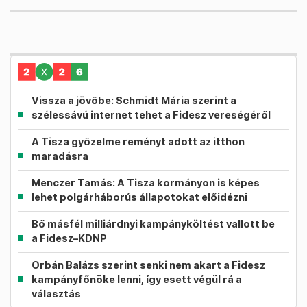
Vissza a jövőbe: Schmidt Mária szerint a
szélessávú internet tehet a Fidesz vereségéről
A Tisza győzelme reményt adott az itthon
maradásra
Menczer Tamás: A Tisza kormányon is képes
lehet polgárháborús állapotokat előidézni
Bő másfél milliárdnyi kampányköltést vallott be
a Fidesz–KDNP
Orbán Balázs szerint senki nem akart a Fidesz
kampányfőnöke lenni, így esett végül rá a
választás