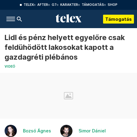
TELEX
AFTER
G7
KARAKTER
TÁMOGATÁS
SHOP
Támogatás
Lidl és pénz helyett egyelőre csak
feldühödött lakosokat kapott a
gazdagréti plébános
VIDEÓ
Bozsó Ágnes
Simor Dániel