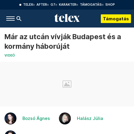
TELEX
AFTER
G7
KARAKTER
TÁMOGATÁS
SHOP
Támogatás
Már az utcán vívják Budapest és a
kormány háborúját
VIDEÓ
Bozsó Ágnes
Halász Júlia