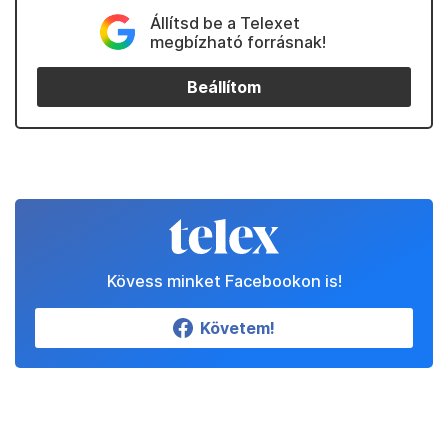
Állítsd be a Telexet
megbízható forrásnak!
Beállítom
Kövess minket Facebookon is!
Követem!