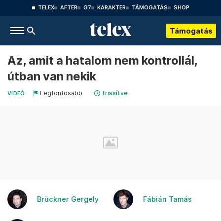
TELEX
AFTER
G7
KARAKTER
TÁMOGATÁS
SHOP
Támogatás
Az, amit a hatalom nem kontrollál,
útban van nekik
Legfontosabb
frissítve
VIDEÓ
Brückner Gergely
Fábián Tamás