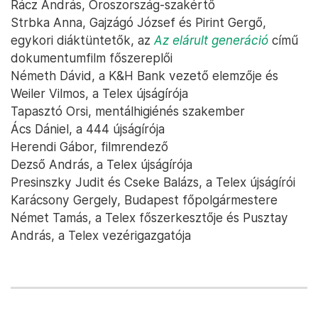
Rácz András, Oroszország-szakértő
Strbka Anna, Gajzágó József és Pirint Gergő,
egykori diáktüntetők, az
Az elárult generáció
című
dokumentumfilm főszereplői
Németh Dávid, a K&H Bank vezető elemzője és
Weiler Vilmos, a Telex újságírója
Tapasztó Orsi, mentálhigiénés szakember
Ács Dániel, a 444 újságírója
Herendi Gábor, filmrendező
Dezső András, a Telex újságírója
Presinszky Judit és Cseke Balázs, a Telex újságírói
Karácsony Gergely, Budapest főpolgármestere
Német Tamás, a Telex főszerkesztője és Pusztay
András, a Telex vezérigazgatója