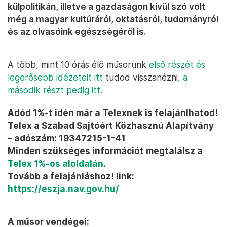
külpolitikán, illetve a gazdaságon kívül szó volt
még a magyar kultúráról, oktatásról, tudományról
és az olvasóink egészségéről is.
A több, mint 10 órás élő műsorunk
első részét és
legerősebb idézeteit itt
tudod visszanézni,
a
második részt pedig itt.
Adód 1%-t idén már a Telexnek is felajánlhatod!
Telex a Szabad Sajtóért Közhasznú Alapítvány
– adószám: 19347215-1-41
Minden szükséges információt megtalálsz a
Telex 1%-os aloldalán.
Tovább a felajánláshoz! link:
https://eszja.nav.gov.hu/
A műsor vendégei: