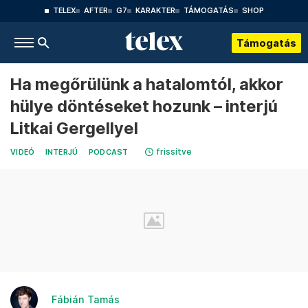
TELEX
AFTER
G7
KARAKTER
TÁMOGATÁS
SHOP
Támogatás
Ha megőrülünk a hatalomtól, akkor
hülye döntéseket hozunk – interjú
Litkai Gergellyel
frissítve
VIDEÓ
INTERJÚ
PODCAST
Fábián Tamás