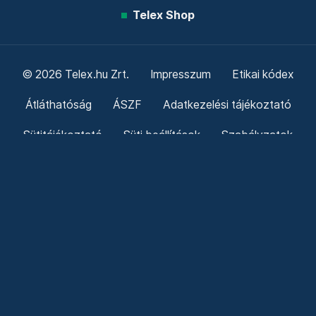
Telex Shop
© 2026 Telex.hu Zrt.
Impresszum
Etikai kódex
Átláthatóság
ÁSZF
Adatkezelési tájékoztató
Sütitájékoztató
Süti beállítások
Szabályzatok
Kommentelési szabályzat
Telex Sales