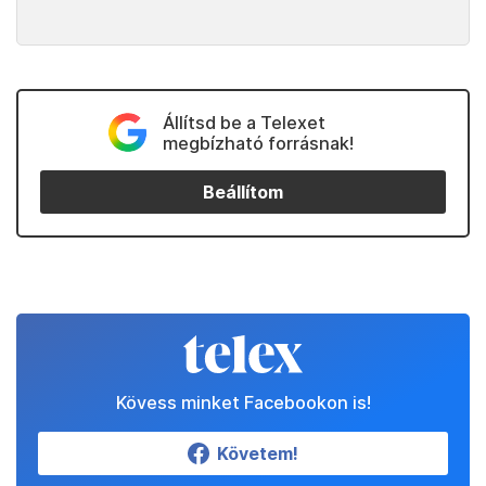
Állítsd be a Telexet
megbízható forrásnak!
Beállítom
Kövess minket Facebookon is!
Követem!