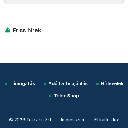
Friss hírek
Támogatás
Adó 1% felajánlás
Hírlevelek
Telex Shop
© 2026 Telex.hu Zrt.
Impresszum
Etikai kódex