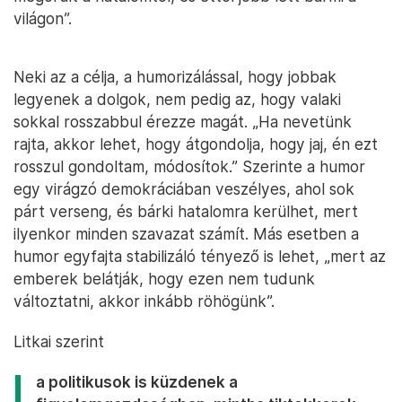
világon”.
Neki az a célja, a humorizálással, hogy jobbak
legyenek a dolgok, nem pedig az, hogy valaki
sokkal rosszabbul érezze magát. „Ha nevetünk
rajta, akkor lehet, hogy átgondolja, hogy jaj, én ezt
rosszul gondoltam, módosítok.” Szerinte a humor
egy virágzó demokráciában veszélyes, ahol sok
párt verseng, és bárki hatalomra kerülhet, mert
ilyenkor minden szavazat számít. Más esetben a
humor egyfajta stabilizáló tényező is lehet, „mert az
emberek belátják, hogy ezen nem tudunk
változtatni, akkor inkább röhögünk”.
Litkai szerint
a politikusok is küzdenek a