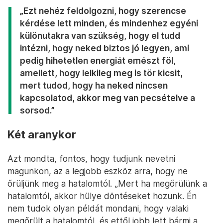
„Ezt nehéz feldolgozni, hogy szerencse
kérdése lett minden, és mindenhez egyéni
különutakra van szükség, hogy el tudd
intézni, hogy neked biztos jó legyen, ami
pedig hihetetlen energiát emészt föl,
amellett, hogy lelkileg meg is tör kicsit,
mert tudod, hogy ha neked nincsen
kapcsolatod, akkor meg van pecsételve a
sorsod.”
Két aranykor
Azt mondta, fontos, hogy tudjunk nevetni
magunkon, az a legjobb eszköz arra, hogy ne
őrüljünk meg a hatalomtól. „Mert ha megőrülünk a
hatalomtól, akkor hülye döntéseket hozunk. Én
nem tudok olyan példát mondani, hogy valaki
megőrült a hatalomtól, és ettől jobb lett bármi a