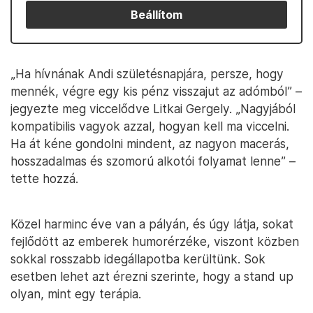
Beállítom
„Ha hívnának Andi születésnapjára, persze, hogy
mennék, végre egy kis pénz visszajut az adómból” –
jegyezte meg viccelődve Litkai Gergely. „Nagyjából
kompatibilis vagyok azzal, hogyan kell ma viccelni.
Ha át kéne gondolni mindent, az nagyon macerás,
hosszadalmas és szomorú alkotói folyamat lenne” –
tette hozzá.
Közel harminc éve van a pályán, és úgy látja, sokat
fejlődött az emberek humorérzéke, viszont közben
sokkal rosszabb idegállapotba kerültünk. Sok
esetben lehet azt érezni szerinte, hogy a stand up
olyan, mint egy terápia.