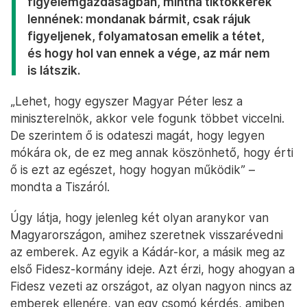
figyelemgazdaságban, mintha tiktokkerek
lennének: mondanak bármit, csak rájuk
figyeljenek, folyamatosan emelik a tétet,
és hogy hol van ennek a vége, az már nem
is látszik.
„Lehet, hogy egyszer Magyar Péter lesz a
miniszterelnök, akkor vele fogunk többet viccelni.
De szerintem ő is odateszi magát, hogy legyen
mókára ok, de ez meg annak köszönhető, hogy érti
ő is ezt az egészet, hogy hogyan működik” –
mondta a Tiszáról.
Úgy látja, hogy jelenleg két olyan aranykor van
Magyarországon, amihez szeretnek visszarévedni
az emberek. Az egyik a Kádár-kor, a másik meg az
első Fidesz-kormány ideje. Azt érzi, hogy ahogyan a
Fidesz vezeti az országot, az olyan nagyon nincs az
emberek ellenére, van egy csomó kérdés, amiben