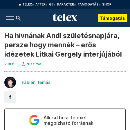
TELEX
AFTER
G7
KARAKTER
TÁMOGATÁS
SHOP
Támogatás
Ha hívnának Andi születésnapjára,
persze hogy mennék – erős
idézetek Litkai Gergely interjújából
frissítve
VIDEÓ
Fábián Tamás
Állítsd be a Telexet
megbízható forrásnak!