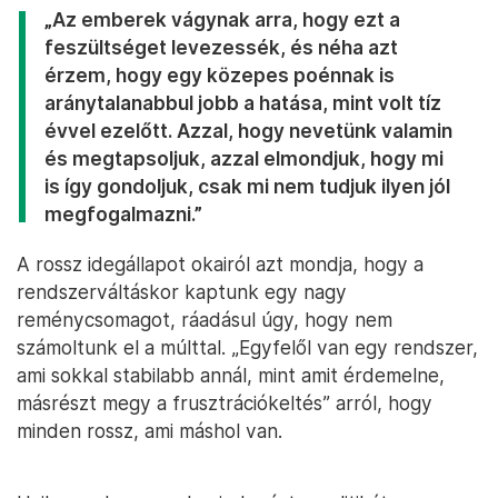
„Az emberek vágynak arra, hogy ezt a
feszültséget levezessék, és néha azt
érzem, hogy egy közepes poénnak is
aránytalanabbul jobb a hatása, mint volt tíz
évvel ezelőtt. Azzal, hogy nevetünk valamin
és megtapsoljuk, azzal elmondjuk, hogy mi
is így gondoljuk, csak mi nem tudjuk ilyen jól
megfogalmazni.”
A rossz idegállapot okairól azt mondja, hogy a
rendszerváltáskor kaptunk egy nagy
reménycsomagot, ráadásul úgy, hogy nem
számoltunk el a múlttal. „Egyfelől van egy rendszer,
ami sokkal stabilabb annál, mint amit érdemelne,
másrészt megy a frusztrációkeltés” arról, hogy
minden rossz, ami máshol van.