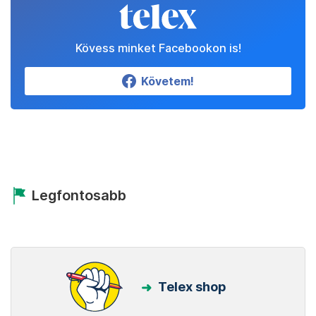
Kövess minket Facebookon is!
Követem!
Legfontosabb
Telex shop