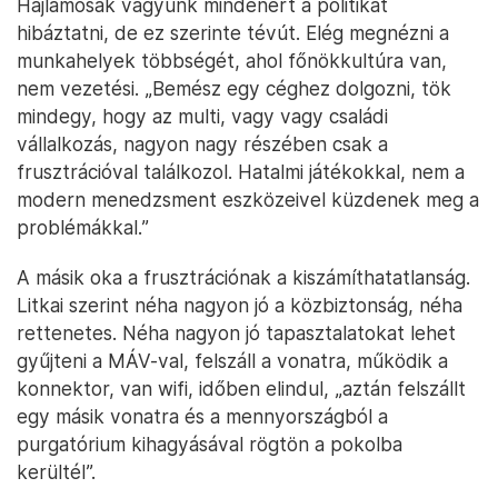
Hajlamosak vagyunk mindenért a politikát
hibáztatni, de ez szerinte tévút. Elég megnézni a
munkahelyek többségét, ahol főnökkultúra van,
nem vezetési. „Bemész egy céghez dolgozni, tök
mindegy, hogy az multi, vagy vagy családi
vállalkozás, nagyon nagy részében csak a
frusztrációval találkozol. Hatalmi játékokkal, nem a
modern menedzsment eszközeivel küzdenek meg a
problémákkal.”
A másik oka a frusztrációnak a kiszámíthatatlanság.
Litkai szerint néha nagyon jó a közbiztonság, néha
rettenetes. Néha nagyon jó tapasztalatokat lehet
gyűjteni a MÁV-val, felszáll a vonatra, működik a
konnektor, van wifi, időben elindul, „aztán felszállt
egy másik vonatra és a mennyországból a
purgatórium kihagyásával rögtön a pokolba
kerültél”.