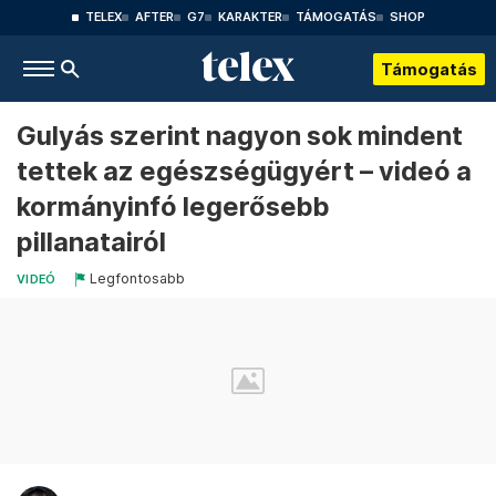
TELEX
AFTER
G7
KARAKTER
TÁMOGATÁS
SHOP
Támogatás
Gulyás szerint nagyon sok mindent
tettek az egészségügyért – videó a
kormányinfó legerősebb
pillanatairól
Legfontosabb
VIDEÓ