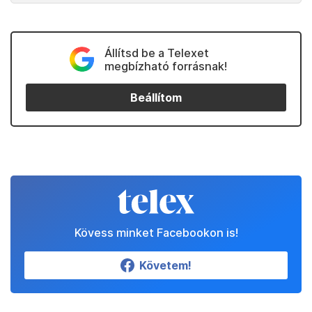
Állítsd be a Telexet
megbízható forrásnak!
Beállítom
Kövess minket Facebookon is!
Követem!