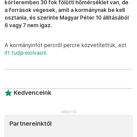
kórteremben 30 fok fölötti hőmérséklet van, de
a források végesek, amit a kormánynak be kell
osztania, és szerinte Magyar Péter 10 állításából
6 vagy 7 nem igaz.
A kormányinfót percről percre közvetítettük, ezt
itt tudja elolvasni.
Kedvenceink
Partnereinktől