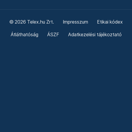
© 2026 Telex.hu Zrt.
Impresszum
Etikai kódex
Átláthatóság
ÁSZF
Adatkezelési tájékoztató
Sütitájékoztató
Süti beállítások
Szabályzatok
Kommentelési szabályzat
Telex Sales