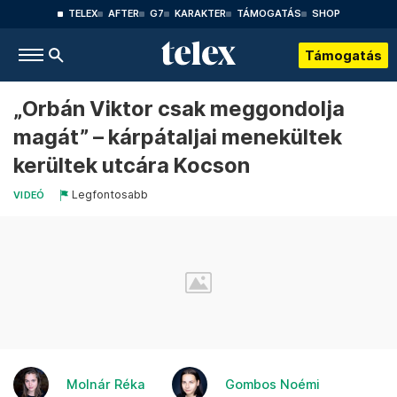
TELEX
AFTER
G7
KARAKTER
TÁMOGATÁS
SHOP
Támogatás
„Orbán Viktor csak meggondolja
magát” – kárpátaljai menekültek
kerültek utcára Kocson
Legfontosabb
VIDEÓ
Molnár Réka
Gombos Noémi