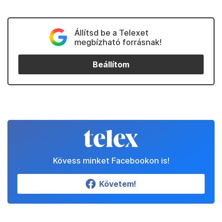
Állítsd be a Telexet
megbízható forrásnak!
Beállítom
Kövess minket Facebookon is!
Követem!