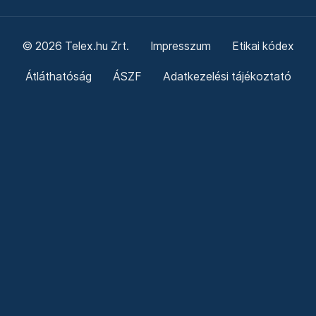
© 2026 Telex.hu Zrt.
Impresszum
Etikai kódex
Átláthatóság
ÁSZF
Adatkezelési tájékoztató
Sütitájékoztató
Süti beállítások
Szabályzatok
Kommentelési szabályzat
Telex Sales