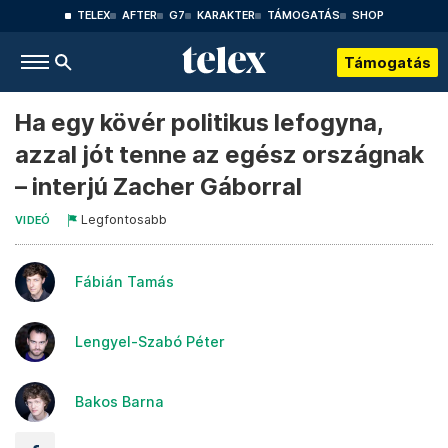
TELEX
AFTER
G7
KARAKTER
TÁMOGATÁS
SHOP
Támogatás
Ha egy kövér politikus lefogyna,
azzal jót tenne az egész országnak
– interjú Zacher Gáborral
Legfontosabb
VIDEÓ
Fábián Tamás
Lengyel-Szabó Péter
Bakos Barna