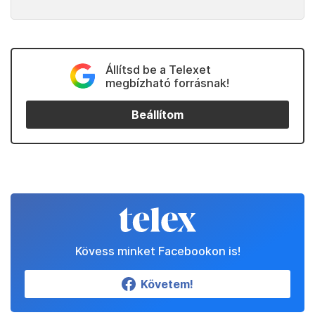
Állítsd be a Telexet
megbízható forrásnak!
Beállítom
Kövess minket Facebookon is!
Követem!