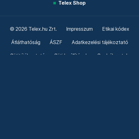
Telex Shop
© 2026 Telex.hu Zrt.
Impresszum
Etikai kódex
Átláthatóság
ÁSZF
Adatkezelési tájékoztató
Sütitájékoztató
Süti beállítások
Szabályzatok
Kommentelési szabályzat
Telex Sales