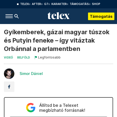
TELEX
AFTER
G7
KARAKTER
TÁMOGATÁS
SHOP
Támogatás
Gyíkemberek, gázai magyar túszok
és Putyin feneke – így vitáztak
Orbánnal a parlamentben
Legfontosabb
VIDEÓ
BELFÖLD
Simor Dániel
Állítsd be a Telexet
megbízható forrásnak!