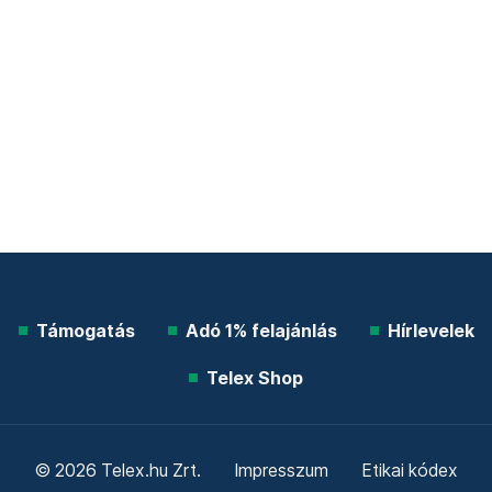
Támogatás
Adó 1% felajánlás
Hírlevelek
Telex Shop
© 2026 Telex.hu Zrt.
Impresszum
Etikai kódex