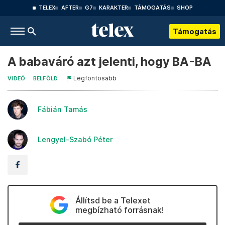
TELEX
AFTER
G7
KARAKTER
TÁMOGATÁS
SHOP
Támogatás
A babaváró azt jelenti, hogy BA-BA
Legfontosabb
VIDEÓ
BELFÖLD
Fábián Tamás
Lengyel-Szabó Péter
Állítsd be a Telexet
megbízható forrásnak!