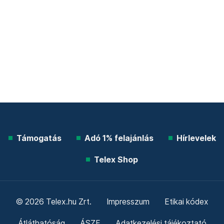
Támogatás
Adó 1% felajánlás
Hírlevelek
Telex Shop
© 2026 Telex.hu Zrt.
Impresszum
Etikai kódex
Átláthatóság
ÁSZF
Adatkezelési tájékoztató