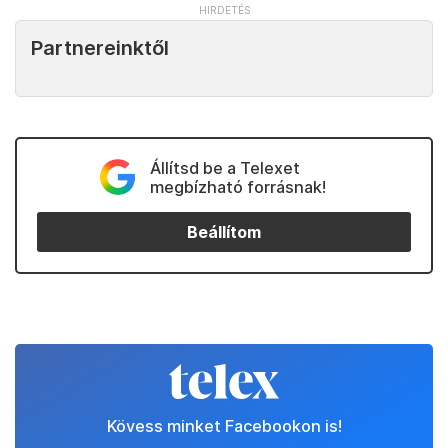
Partnereinktől
Állítsd be a Telexet
megbízható forrásnak!
Beállítom
Kövess minket Facebookon is!