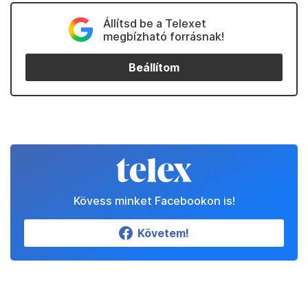
Állítsd be a Telexet
megbízható forrásnak!
Beállítom
Kövess minket Facebookon is!
Követem!