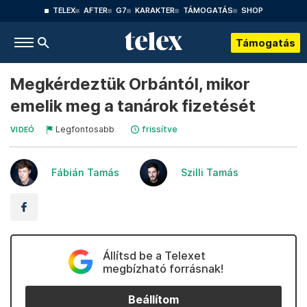
TELEX
AFTER
G7
KARAKTER
TÁMOGATÁS
SHOP
Támogatás
Megkérdeztük Orbántól, mikor
emelik meg a tanárok fizetését
Legfontosabb
frissítve
VIDEÓ
Fábián Tamás
Szilli Tamás
Állítsd be a Telexet
megbízható forrásnak!
Beállítom