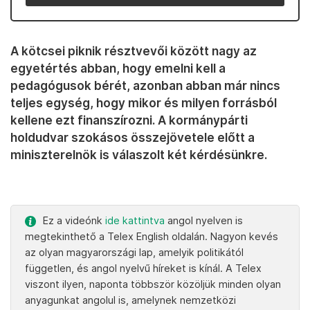
A kötcsei piknik résztvevői között nagy az
egyetértés abban, hogy emelni kell a
pedagógusok bérét, azonban abban már nincs
teljes egység, hogy mikor és milyen forrásból
kellene ezt finanszírozni. A kormánypárti
holdudvar szokásos összejövetele előtt a
miniszterelnök is válaszolt két kérdésünkre.
Ez a videónk
ide kattintva
angol nyelven is
megtekinthető a Telex English oldalán. Nagyon kevés
az olyan magyarországi lap, amelyik politikától
független, és angol nyelvű híreket is kínál. A Telex
viszont ilyen, naponta többször közöljük minden olyan
anyagunkat angolul is, amelynek nemzetközi